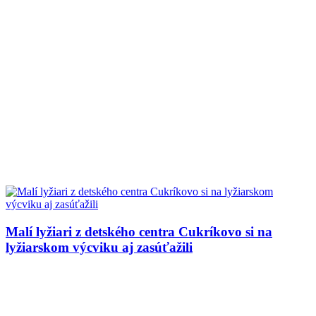
Malí lyžiari z detského centra Cukríkovo si na
lyžiarskom výcviku aj zasúťažili