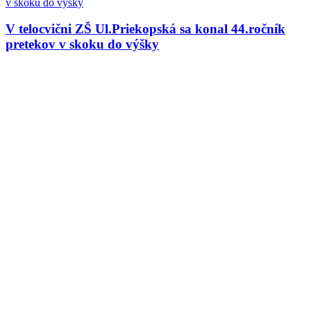
V telocvični ZŠ Ul.Priekopská sa konal 44.ročník
pretekov v skoku do výšky