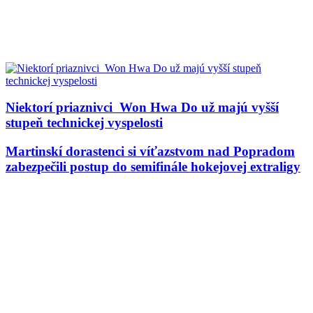
Niektorí priaznivci Won Hwa Do už majú vyšší
stupeň technickej vyspelosti
Martinskí dorastenci si víťazstvom nad Popradom
zabezpečili postup do semifinále hokejovej extraligy