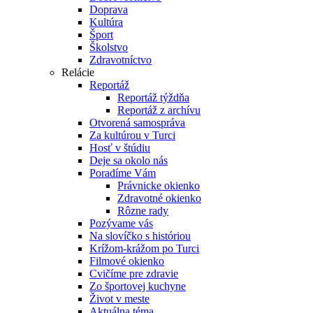
Doprava
Kultúra
Šport
Školstvo
Zdravotníctvo
Relácie
Reportáž
Reportáž týždňa
Reportáž z archívu
Otvorená samospráva
Za kultúrou v Turci
Hosť v štúdiu
Deje sa okolo nás
Poradíme Vám
Právnicke okienko
Zdravotné okienko
Rôzne rady
Pozývame vás
Na slovíčko s históriou
Krížom-krážom po Turci
Filmové okienko
Cvičíme pre zdravie
Zo športovej kuchyne
Život v meste
Aktuálna téma