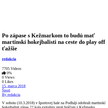
Po zápase s Kežmarkom to budú mať
martinskí hokejbalisti na ceste do play off
ťažšie
redakcia
7705 Videos
0%
0 Views
0 Likes
15. marca 2018
Šport
By redakcia
V sobotu (10.3.2018) v športovej hale na Podháji odohrali martinskí
hokejbalisti zápas 22.kola extraligy proti hráčom z Kežmarku.