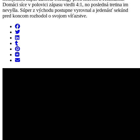
Domáci síce v polovici zápasu viedli 4:1, no posledná tretina im
nevyšla. Súper z východu postupne vyrovnal a jedenásť sekúnd
pred koncom rozhodol o svojom víťazstve.