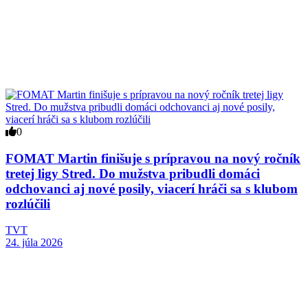
0
FOMAT Martin finišuje s prípravou na nový ročník
tretej ligy Stred. Do mužstva pribudli domáci
odchovanci aj nové posily, viacerí hráči sa s klubom
rozlúčili
TVT
24. júla 2026