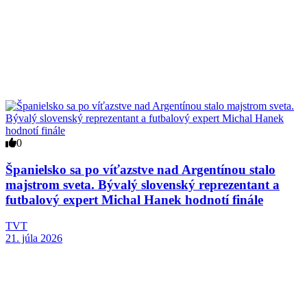
0
Španielsko sa po víťazstve nad Argentínou stalo
majstrom sveta. Bývalý slovenský reprezentant a
futbalový expert Michal Hanek hodnotí finále
TVT
21. júla 2026