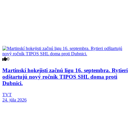
0
Martinskí hokejisti začnú ligu 16. septembra. Rytieri
odštartujú nový ročník TIPOS SHL doma proti
Dubnici.
TVT
24. júla 2026