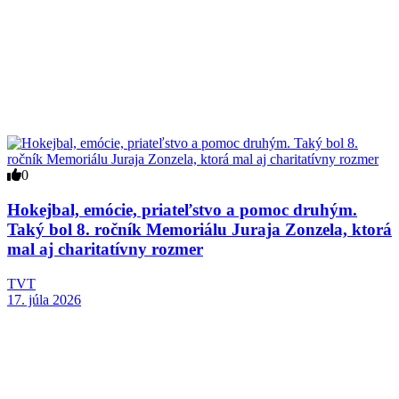
0
Hokejbal, emócie, priateľstvo a pomoc druhým.
Taký bol 8. ročník Memoriálu Juraja Zonzela, ktorá
mal aj charitatívny rozmer
TVT
17. júla 2026