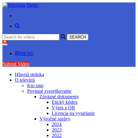
MENU
Submit Video
Hlavná stránka
O televízii
Kto sme
Povinné zverejňovanie
Záväzné dokumenty
Etický kódex
Výpis z OR
Licencia na vysielanie
Výročné správy
2024
2023
2022