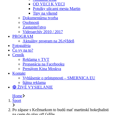
OD VECI K VECI
Potulky ulicami mesta Martin
Tipy na víkend
Dokumentárna tvorba
Osobnosti
Zastupiteľstvo
Videoarchív 2010 / 2017
PROGRAM
Aktuálny program na 26.týždeň
Fotogaléria
Čo vy na to?
Cenník
Reklama v TVT
Propagácia na Facebooku
Prenájom Kina Moskva
Kontakt
Vyhlásenie o prístupnosti – SMERNICA EU
štátna reklama
🔴 ŽIVÉ VYSIELANIE
Home
Šport
Po zápase s Kežmarkom to budú mať martinskí hokejbalisti
na ceste do play off ťažšie