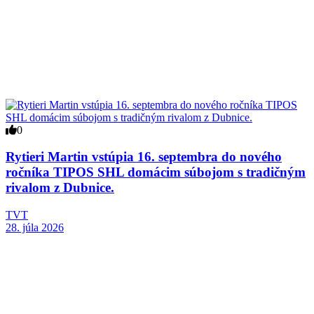
0
Rytieri Martin vstúpia 16. septembra do nového
ročníka TIPOS SHL domácim súbojom s tradičným
rivalom z Dubnice.
TVT
28. júla 2026