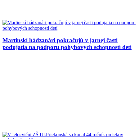
Martinskí hádzanári pokračujú v jarnej časti
podujatia na podporu pohybových schopností detí