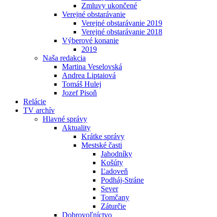
Zmluvy ukončené
Verejné obstarávanie
Verejné obstarávanie 2019
Verejné obstarávanie 2018
Výberové konanie
2019
Naša redakcia
Martina Veselovská
Andrea Liptaiová
Tomáš Hulej
Jozef Pisoň
Relácie
TV archív
Hlavné správy
Aktuality
Krátke správy
Mestské časti
Jahodníky
Košúty
Ľadoveň
Podháj-Stráne
Sever
Tomčany
Záturčie
Dobrovoľníctvo