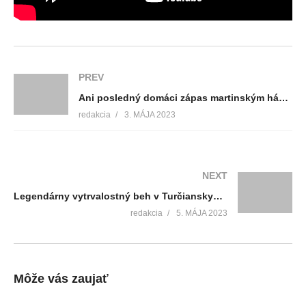
PREV
Ani posledný domáci zápas martinským hádzanárom nevyšiel. Súperovi podľahli 31:36
redakcia
3. MÁJA 2023
NEXT
Legendárny vytrvalostný beh v Turčianskych Tepliciach je pre pretekárov príťažlivý svojou prírodnou traťou
redakcia
5. MÁJA 2023
Môže vás zaujať