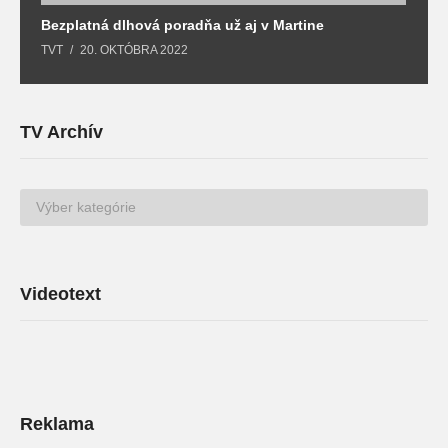
Bezplatná dlhová poradňa už aj v Martine
Z
TVT
20. OKTÓBRA 2022
T
TV Archív
TV
Archív
Videotext
Reklama