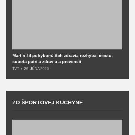
Martin žil pohybom: Beh zdravia rozhýbal mesto,
T
sobota patrila zdraviu a prevencii
T
TVT
26. JÚNA 2026
ZO ŠPORTOVEJ KUCHYNE