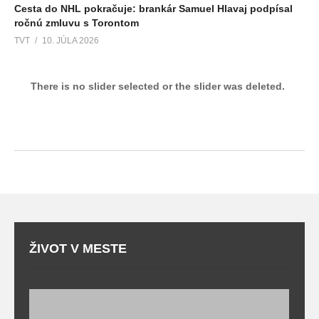
Cesta do NHL pokračuje: brankár Samuel Hlavaj podpísal
ročnú zmluvu s Torontom
TVT
10. JÚLA 2026
There is no slider selected or the slider was deleted.
ŽIVOT V MESTE