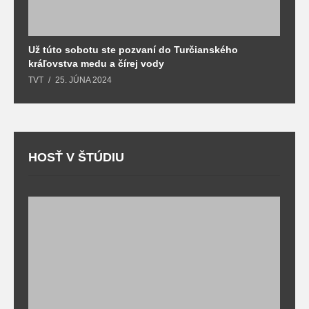
Už túto sobotu ste pozvaní do Turčianského
M
kráľovstva medu a čírej vody
o
TVT
25. JÚNA 2024
T
HOSŤ V ŠTÚDIU