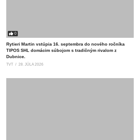
0
Rytieri Martin vstúpia 16. septembra do nového ročníka
TIPOS SHL domácim súbojom s tradičným rivalom z
Dubnice.
TVT
28. JÚLA 2026