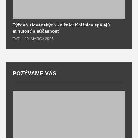
Týždeň slovenských knižníc: Knižnice spájajú
J
minulosť a súčasnosť
k
TVT
12. MARCA 2026
T
POZÝVAME VÁS