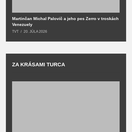
Martinčan Michal Palovič a jeho pes Zerro v troskách
N
Venezuely
c
TVT
20. JÚLA 2026
re
ZA KRÁSAMI TURCA