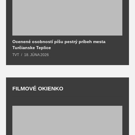
Ocenené osobností píšu pestrý príbeh mesta
B
Turčianske Teplice
n
TVT
18. JÚNA 2026
T
FILMOVÉ OKIENKO
F
T