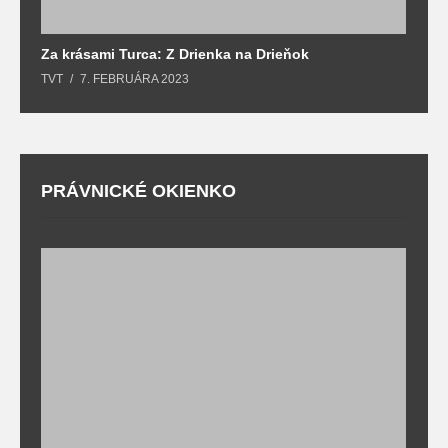
Za krásami Turca: Z Drienka na Drieňok
Z
TVT
7. FEBRUÁRA 2023
T
PRÁVNICKÉ OKIENKO