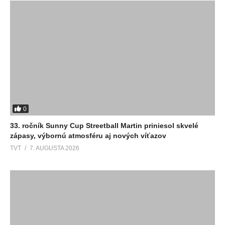
0
33. ročník Sunny Cup Streetball Martin priniesol skvelé
zápasy, výbornú atmosféru aj nových víťazov
TVT
7. AUGUSTA 2026