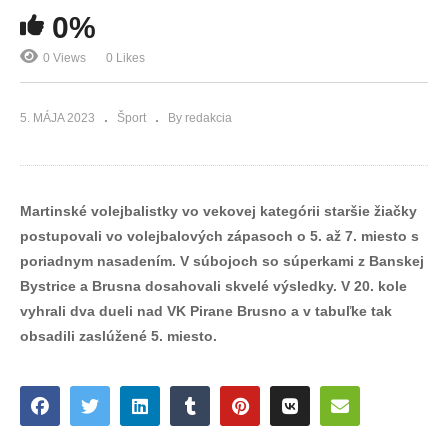
0%
0 Views
0 Likes
5. MÁJA 2023
Šport
By redakcia
Martinské volejbalistky vo vekovej kategórii staršie žiačky
postupovali vo volejbalových zápasoch o 5. až 7. miesto s
poriadnym nasadením. V súbojoch so súperkami z Banskej
Bystrice a Brusna dosahovali skvelé výsledky. V 20. kole
vyhrali dva dueli nad VK Pirane Brusno a v tabuľke tak
obsadili zaslúžené 5. miesto.