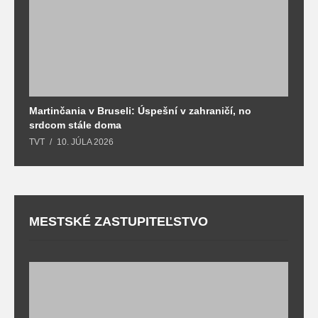
Martinčania v Bruseli: Úspešní v zahraničí, no
D
srdcom stále doma
m
TVT
10. JÚLA 2026
T
MESTSKÉ ZASTUPITEĽSTVO