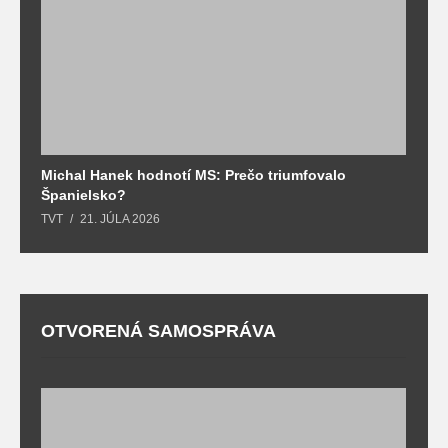
Michal Hanek hodnotí MS: Prečo triumfovalo
S
Španielsko?
t
TVT
21. JÚLA 2026
T
OTVORENÁ SAMOSPRÁVA