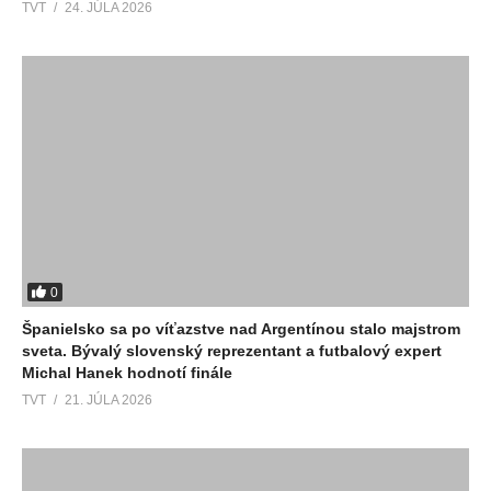
TVT
24. JÚLA 2026
0
Španielsko sa po víťazstve nad Argentínou stalo majstrom
sveta. Bývalý slovenský reprezentant a futbalový expert
Michal Hanek hodnotí finále
TVT
21. JÚLA 2026