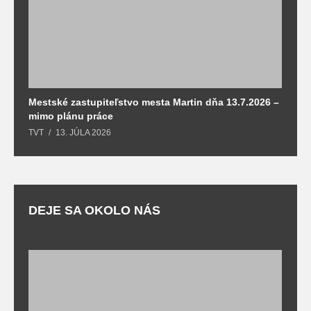
Mestské zastupiteľstvo mesta Martin dňa 13.7.2026 –
M
mimo plánu práce
T
TVT
13. JÚLA 2026
DEJE SA OKOLO NÁS