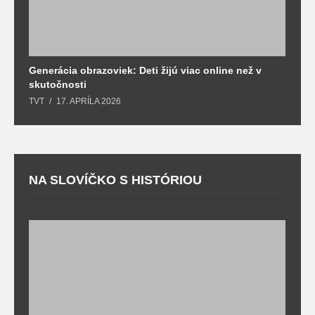
Generácia obrazoviek: Deti žijú viac online než v
D
skutočnosti
s
TVT
17. APRÍLA 2026
T
NA SLOVÍČKO S HISTÓRIOU