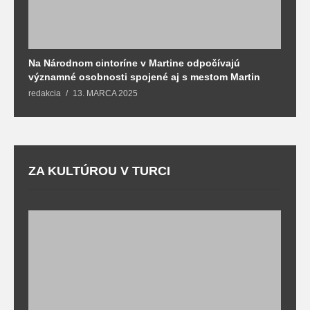
Na Národnom cintoríne v Martine odpočívajú
N
významné osobnosti spojené aj s mestom Martin
R
redakcia
13. MARCA 2025
T
ZA KULTÚROU V TURCI