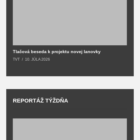
Tlačová beseda k projektu novej lanovky
O
TVT
10. JÚLA 2026
T
REPORTÁŽ TÝŽDŇA