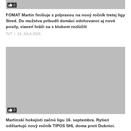
0
FOMAT Martin finišuje s prípravou na nový ročník tretej ligy
Stred. Do mužstva pribudli domáci odchovanci aj nové
posily, viacerí hráči sa s klubom rozlúčili
TVT
24. JÚLA 2026
0
Martinskí hokejisti začnú ligu 16. septembra. Rytieri
odštartujú nový ročník TIPOS SHL doma proti Dubnici.