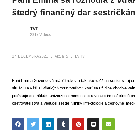
prístupová cesta.
Vianocami poteš
Plánuje sa aj malý
a dojali darček
štedrý finančný dar sestričk
park
od detí
TVT
2317 Videos
27. DECEMBRA 2021
Aktuality
By TVT
Pani Emma Gavendová má 76 rokov a tak ako vä
čš
ina seniorov, aj 
situáciu a vá
ž
i si v
š
etkých zdravotníkov, ktorí sa u
ž
dlhé obdobie ve
ľ
po
ď
akuje sestri
č
kám univerzitnej nemocnice a venuje im na
š
etrené pr
o
š
etrovate
ľ
stva a vedúcej sestre Kliniky infektológie a cestovnej medic