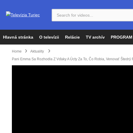
Hlavná stránka
O televízii
Relácie
TV archív
PROGRAM
Home
Aktuality
Pani Emma Sa Rozhodla Z Vďaky A Úcty Za To, Čo Robia, Venovať Štedrý