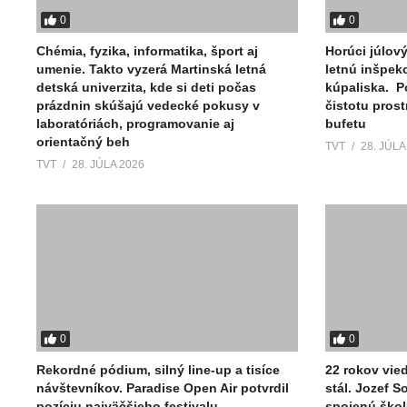
0
0
Chémia, fyzika, informatika, šport aj
Horúci júlov
umenie. Takto vyzerá Martinská letná
letnú inšpek
detská univerzita, kde si deti počas
kúpaliska. P
prázdnin skúšajú vedecké pokusy v
čistotu pros
laboratóriách, programovanie aj
bufetu
orientačný beh
TVT
28. JÚLA
TVT
28. JÚLA 2026
0
0
Rekordné pódium, silný line-up a tisíce
22 rokov vied
návštevníkov. Paradise Open Air potvrdil
stál. Jozef 
pozíciu najväčšieho festivalu
spojenú škol