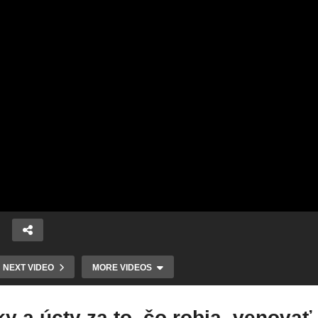
Dostali sa do
ice
situácie, keď
NEXT VIDEO
MORE VIDEOS
musia opäť
Martinčania sú
hľadať svoje
vianočne
miesto na zemi.
naladení. V centre
 a úcty za to, čo robia, venovať