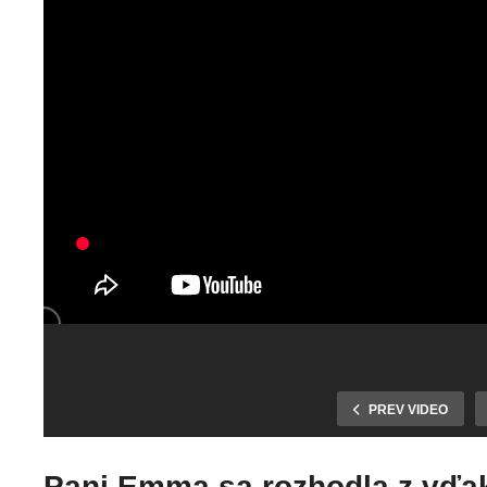
Koľko lásky sa
zmestí do krab
PREV VIDEO
Parkovisko zo
od topánok?
zámkovej dlažby a
Veľmi veľa.
vyasfaltovaná
Seniorov pred
Pani Emma sa rozhodla z vďaky