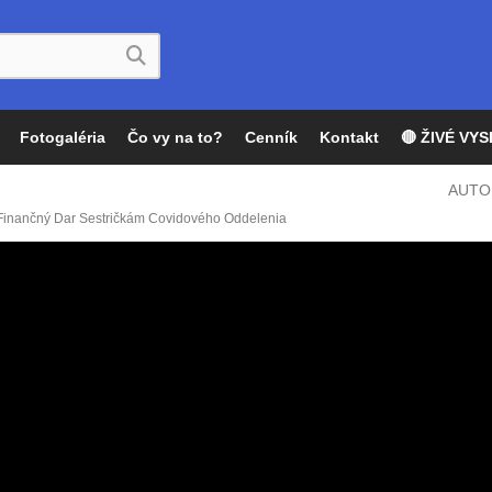
Fotogaléria
Čo vy na to?
Cenník
Kontakt
🔴 ŽIVÉ VYS
AUTO
 Finančný Dar Sestričkám Covidového Oddelenia