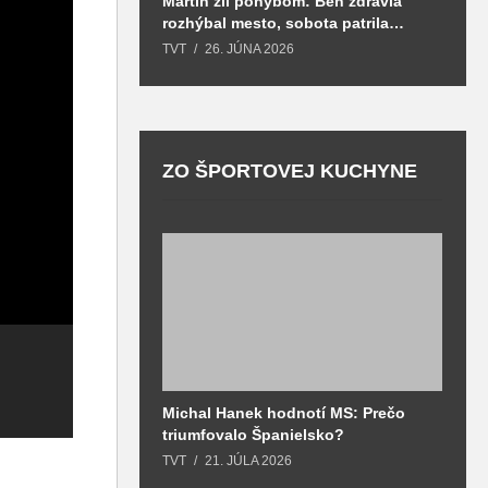
Martin žil pohybom: Beh zdravia
T
rozhýbal mesto, sobota patrila
S
zdraviu a prevencii
TVT
26. JÚNA 2026
T
ZO ŠPORTOVEJ KUCHYNE
P
r
Michal Hanek hodnotí MS: Prečo
S
a
triumfovalo Španielsko?
2
Ani tento rok na
r
o
TVT
21. JÚLA 2026
T
Vianoce neobišli
š