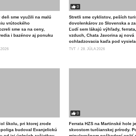
0
ý deň sme využili na malú
Stretli sme cyklistov, peších turi
ciu vrútockého
dovolenkárov zo Slovenska a za
ozreli sme sa na ceny,
Ľudí sem lákajú výhľady, ferrata
tredia i bazénov aj ponuku
vzduch, Chata Javorina aj nová
ochladzovacia kaďa pod vysiel
 2026
TVT
28. JÚLA 2026
0
ol školu, pri ktorej zrode
Ferrata HZS na Martinské hole j
Sopoliga budoval Evanjelickú
skvostom turčianskej prírody. P
u od jej úplných začiatkov.
minuloročnom poškodení opäť s