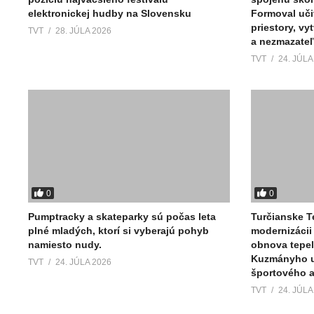
elektronickej hudby na Slovensku
Formoval uči
priestory, vy
TVT
28. JÚLA 2026
a nezmazate
TVT
24. JÚLA
0
0
Pumptracky a skateparky sú počas leta
Turčianske T
plné mladých, ktorí si vyberajú pohyb
modernizácii 
namiesto nudy.
obnova tepe
Kuzmányho ul
TVT
24. JÚLA 2026
športového ar
TVT
24. JÚLA