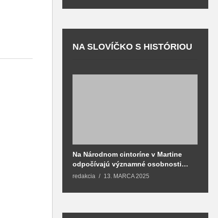
NA SLOVÍČKO S HISTÓRIOU
Na Národnom cintoríne v Martine
N
odpočívajú významné osobnosti
F
spojené aj s mestom Martin
redakcia
13. MARCA 2025
T