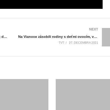
NEXT
Ani tento rok na Vianoce neobišli ľudia bez domova v našom meste naprázdno
Na Vianoce zásobili rodiny s deťmi ovocím, voňavým chlebíkom, ale aj darčekovou poukážkou
TVT
27. DECEMBRA 2021