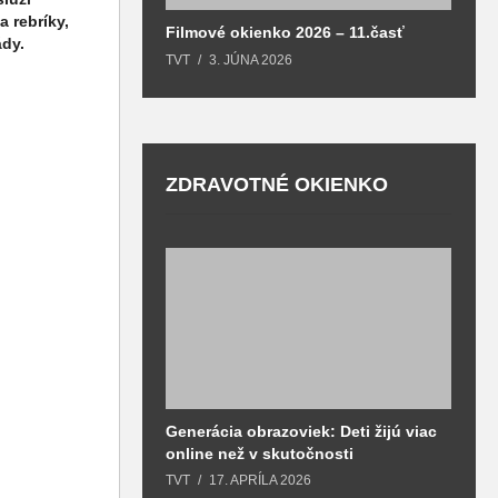
a rebríky,
Filmové okienko 2026 – 11.časť
ády.
TVT
3. JÚNA 2026
ZDRAVOTNÉ OKIENKO
Generácia obrazoviek: Deti žijú viac
D
online než v skutočnosti
z
h
TVT
17. APRÍLA 2026
T