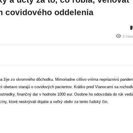
ili
Dobrí ľudia ich v
si vychutnávajú
y
tom nenechávajú
čaro
ám covidového oddelenia
samých
vyzdobených ulíc
0 Vie
ona
ž
ije zo skromného dôchodku. Mimoriadne citlivo vníma nepriaznivú pande
mi obetavo starajú o covidových pacientov. Krátko pred Vianocami sa rozhodl
ostriedky, finan
č
ný dar v hodnote 1000 eur. Osobne ho odovzdala do rúk ved
íny, ktoré neskrývali dojatie a ve
ľ
ký obdiv za tento
ľ
udský
č
in.