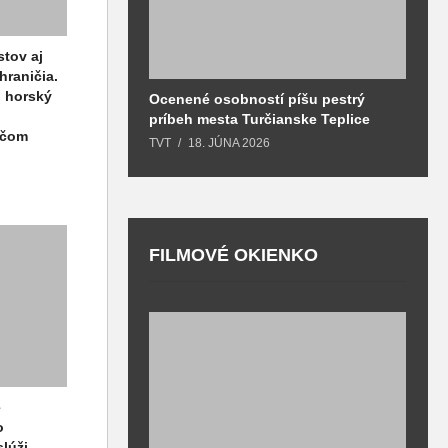
stov aj
hraničia.
, horský
Ocenené osobností píšu pestrý
B
príbeh mesta Turčianske Teplice
l
ačom
o
TVT
18. JÚNA 2026
T
FILMOVÉ OKIENKO
F
T
e
o
lúži