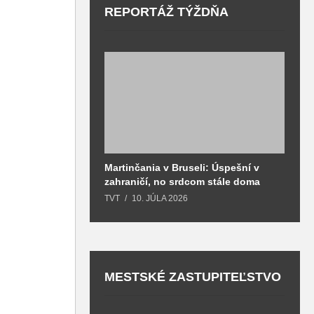
REPORTÁŽ TÝŽDŇA
Martinčania v Bruseli: Úspešní v
D
zahraničí, no srdcom stále doma
H
k
TVT
10. JÚLA 2026
T
MESTSKÉ ZASTUPITEĽSTVO