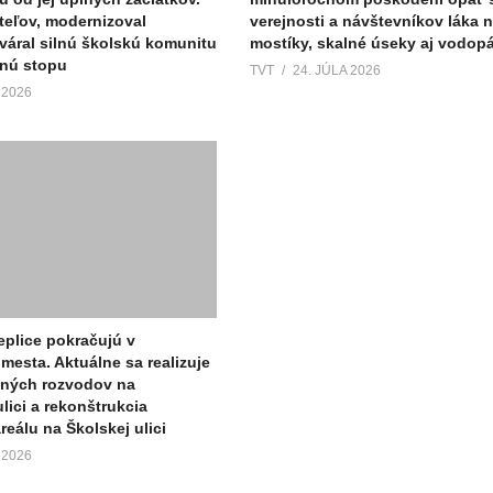
teľov, modernizoval
verejnosti a návštevníkov láka n
tváral silnú školskú komunitu
mostíky, skalné úseky aj vodop
ľnú stopu
TVT
24. JÚLA 2026
 2026
eplice pokračujú v
mesta. Aktuálne sa realizuje
lných rozvodov na
ici a rekonštrukcia
eálu na Školskej ulici
 2026