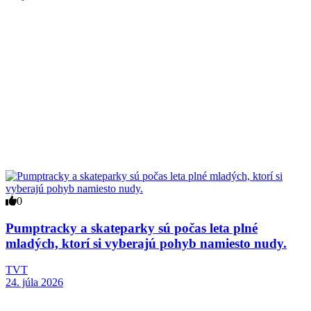
0
Pumptracky a skateparky sú počas leta plné
mladých, ktorí si vyberajú pohyb namiesto nudy.
TVT
24. júla 2026