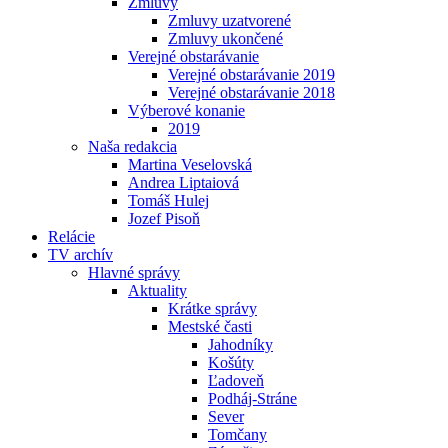
Zmluvy
Zmluvy uzatvorené
Zmluvy ukončené
Verejné obstarávanie
Verejné obstarávanie 2019
Verejné obstarávanie 2018
Výberové konanie
2019
Naša redakcia
Martina Veselovská
Andrea Liptaiová
Tomáš Hulej
Jozef Pisoň
Relácie
TV archív
Hlavné správy
Aktuality
Krátke správy
Mestské časti
Jahodníky
Košúty
Ľadoveň
Podháj-Stráne
Sever
Tomčany