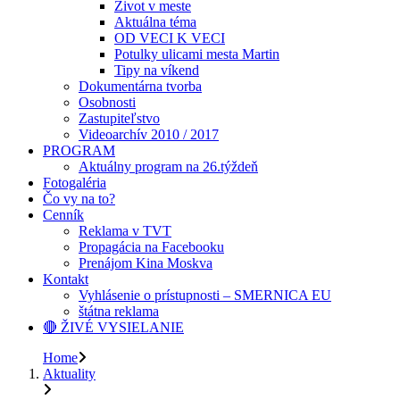
Život v meste
Aktuálna téma
OD VECI K VECI
Potulky ulicami mesta Martin
Tipy na víkend
Dokumentárna tvorba
Osobnosti
Zastupiteľstvo
Videoarchív 2010 / 2017
PROGRAM
Aktuálny program na 26.týždeň
Fotogaléria
Čo vy na to?
Cenník
Reklama v TVT
Propagácia na Facebooku
Prenájom Kina Moskva
Kontakt
Vyhlásenie o prístupnosti – SMERNICA EU
štátna reklama
🔴 ŽIVÉ VYSIELANIE
Home
Aktuality