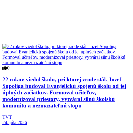
0
22 rokov viedol školu, pri ktorej zrode stál. Jozef
Sopoliga budoval Evanjelickú spojenú školu od jej
úplných začiatkov. Formoval učiteľov,
modernizoval priestory, vytváral silnú školskú
komunitu a nezmazateľnú stopu
TVT
24. júla 2026