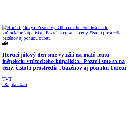
0
Horúci júlový deň sme využili na malú letnú
inšpekciu vrútockého kúpaliska. Pozreli sme sa na
ceny, čistotu prostredia i bazénov aj ponuku bufetu
TVT
28. júla 2026