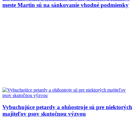
meste Martin sú na sánkovanie vhodné podmienky
Vybuchujúce petardy a ohňostroje sú pre niektorých
majiteľov psov skutočnou výzvou