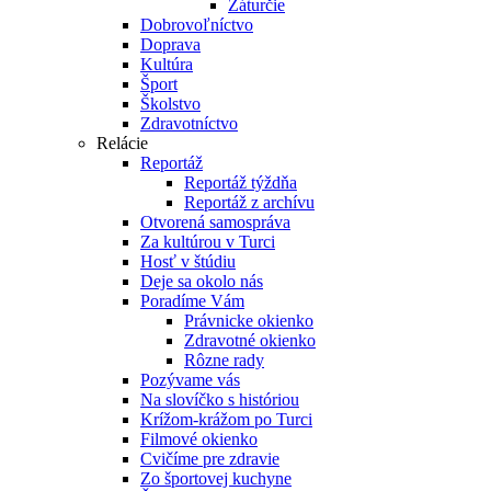
Záturčie
Dobrovoľníctvo
Doprava
Kultúra
Šport
Školstvo
Zdravotníctvo
Relácie
Reportáž
Reportáž týždňa
Reportáž z archívu
Otvorená samospráva
Za kultúrou v Turci
Hosť v štúdiu
Deje sa okolo nás
Poradíme Vám
Právnicke okienko
Zdravotné okienko
Rôzne rady
Pozývame vás
Na slovíčko s históriou
Krížom-krážom po Turci
Filmové okienko
Cvičíme pre zdravie
Zo športovej kuchyne