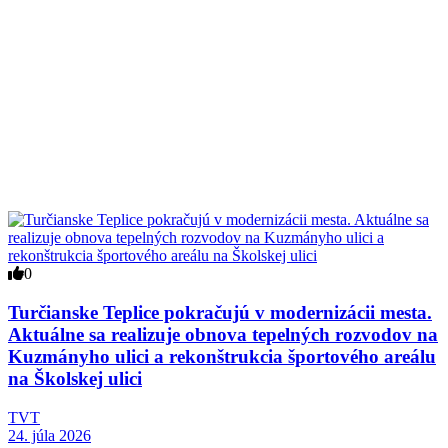
0
Turčianske Teplice pokračujú v modernizácii mesta.
Aktuálne sa realizuje obnova tepelných rozvodov na
Kuzmányho ulici a rekonštrukcia športového areálu
na Školskej ulici
TVT
24. júla 2026