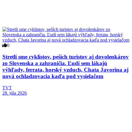
0
Stretli sme cyklistov, peších turistov aj dovolenkárov
zo Slovenska a zahraničia. Ľudí sem lákajú
výhľady, ferrata, horský vzduch, Chata Javorina aj
nová ochladzovacia kaďa pod vysielačom
TVT
28. júla 2026