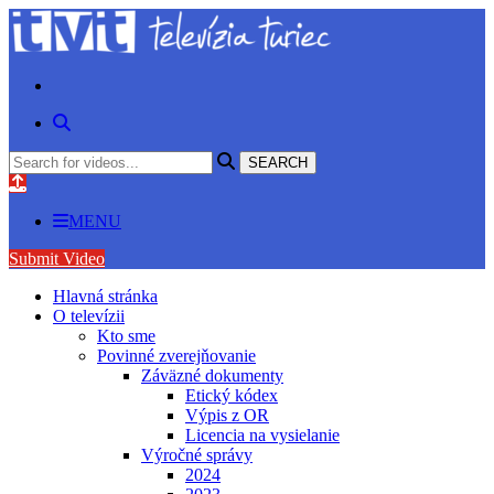
MENU
Submit Video
Hlavná stránka
O televízii
Kto sme
Povinné zverejňovanie
Záväzné dokumenty
Etický kódex
Výpis z OR
Licencia na vysielanie
Výročné správy
2024