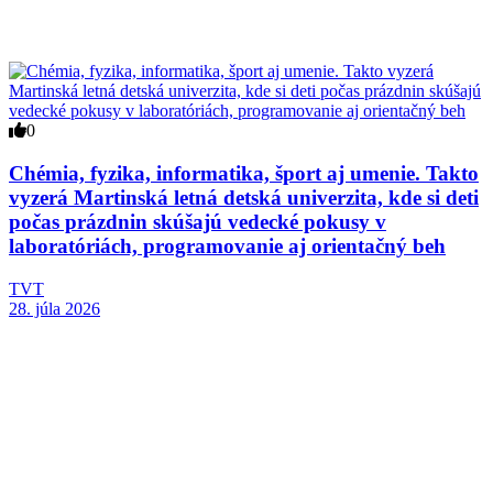
0
Chémia, fyzika, informatika, šport aj umenie. Takto
vyzerá Martinská letná detská univerzita, kde si deti
počas prázdnin skúšajú vedecké pokusy v
laboratóriách, programovanie aj orientačný beh
TVT
28. júla 2026