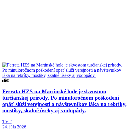
0
Ferrata HZS na Martinské hole je skvostom
turčianskej prírody. Po minuloročnom poškodení
opäť slúži verejnosti a návštevníkov láka na rebríky,
mostíky, skalné úseky aj vodopády.
TVT
24. júla 2026