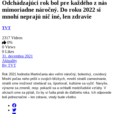
Odchádzajúci rok bol pre každého z nás
mimoriadne náročný. Do roku 2022 si
mnohí neprajú nič iné, len zdravie
TVT
2317 Videos
0%
0 Views
0 Likes
31. decembra 2021
Aktuality
By TVT
Rok 2021 hodnotia Martin
č
ania ako ve
ľ
mi náro
č
ný, bolestivý, covidový.
Mnohí po
č
as neho pri
š
li o svojich blízkych, mnohí stratili zamestnanie,
stratili sme mo
ž
nos
ť
stretáva
ť
sa,
š
portova
ť
, kultúrne sa vy
ž
i
ť
. Navy
š
e,
výrazne sa zmenili, resp. pokazili sa a ochladli medzi
ľ
udské vz
ť
ahy. V
uliciach sme sa pýtali,
č
o by si
ľ
udia priali do
ď
al
š
ieho roka. Ich odpovede
boli jednozna
č
né – len zdravie, vtedy bude v
š
etko.