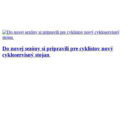
Do novej sezóny si pripravili pre cyklistov nový
cykloservisný stojan