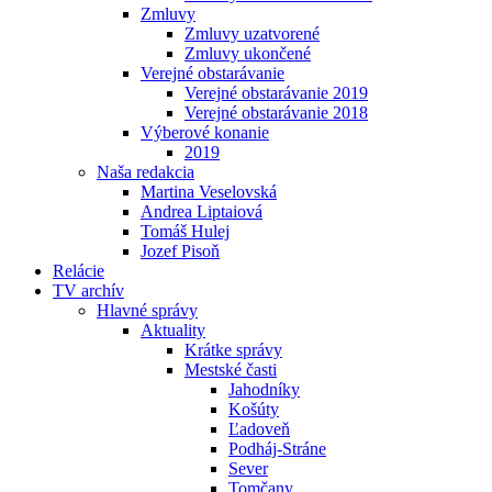
Zmluvy
Zmluvy uzatvorené
Zmluvy ukončené
Verejné obstarávanie
Verejné obstarávanie 2019
Verejné obstarávanie 2018
Výberové konanie
2019
Naša redakcia
Martina Veselovská
Andrea Liptaiová
Tomáš Hulej
Jozef Pisoň
Relácie
TV archív
Hlavné správy
Aktuality
Krátke správy
Mestské časti
Jahodníky
Košúty
Ľadoveň
Podháj-Stráne
Sever
Tomčany