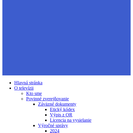
Hlavná stránka
O televízii
Kto sme
Povinné zverejňovanie
Záväzné dokumenty
Etický kódex
Výpis z OR
Licencia na vysielanie
Výročné správy
2024