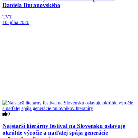
Daniela Buranovského
TVT
10. júna 2026
0
Najstarší literárny festival na Slovensku oslavuje
okrúhle výročie a naďalej spája generácie