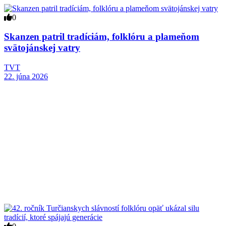
0
Skanzen patril tradíciám, folklóru a plameňom
svätojánskej vatry
TVT
22. júna 2026