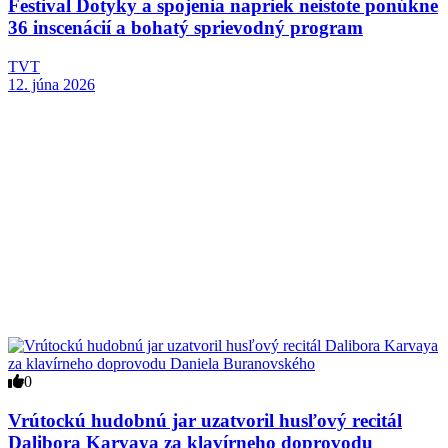
Festival Dotyky a spojenia napriek neistote ponúkne
36 inscenácií a bohatý sprievodný program
TVT
12. júna 2026
0
Vrútockú hudobnú jar uzatvoril husľový recitál
Dalibora Karvaya za klavírneho doprovodu