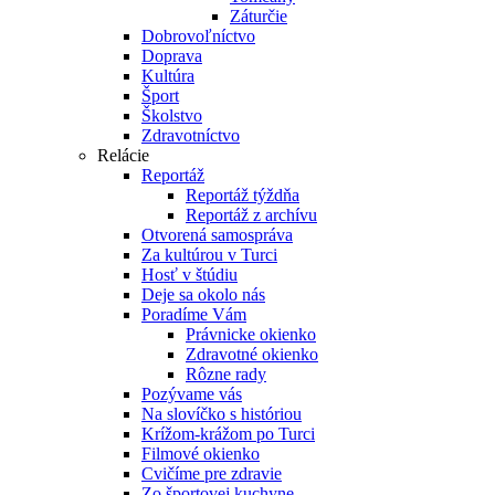
Záturčie
Dobrovoľníctvo
Doprava
Kultúra
Šport
Školstvo
Zdravotníctvo
Relácie
Reportáž
Reportáž týždňa
Reportáž z archívu
Otvorená samospráva
Za kultúrou v Turci
Hosť v štúdiu
Deje sa okolo nás
Poradíme Vám
Právnicke okienko
Zdravotné okienko
Rôzne rady
Pozývame vás
Na slovíčko s históriou
Krížom-krážom po Turci
Filmové okienko
Cvičíme pre zdravie
Zo športovej kuchyne