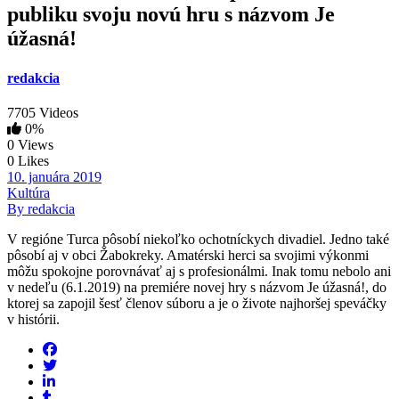
publiku svoju novú hru s názvom Je
úžasná!
redakcia
7705 Videos
0%
0 Views
0 Likes
10. januára 2019
Kultúra
By redakcia
V regióne Turca pôsobí niekoľko ochotníckych divadiel. Jedno také
pôsobí aj v obci Žabokreky. Amatérski herci sa svojimi výkonmi
môžu spokojne porovnávať aj s profesionálmi. Inak tomu nebolo ani
v nedeľu (6.1.2019) na premiére novej hry s názvom Je úžasná!, do
ktorej sa zapojil šesť členov súboru a je o živote najhoršej speváčky
v histórii.