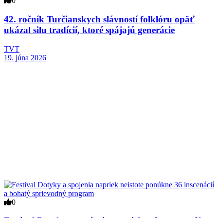
0
42. ročník Turčianskych slávností folklóru opäť
ukázal silu tradícií, ktoré spájajú generácie
TVT
19. júna 2026
0