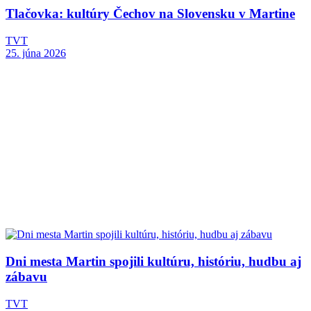
Tlačovka: kultúry Čechov na Slovensku v Martine
TVT
25. júna 2026
Dni mesta Martin spojili kultúru, históriu, hudbu aj
zábavu
TVT