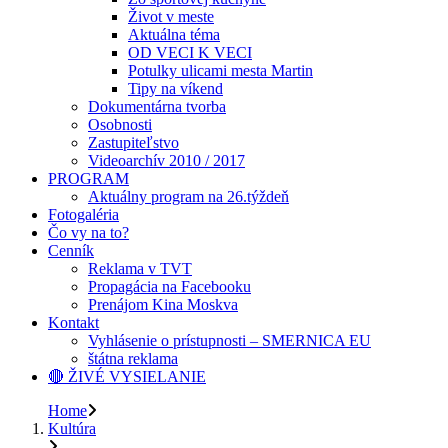
Život v meste
Aktuálna téma
OD VECI K VECI
Potulky ulicami mesta Martin
Tipy na víkend
Dokumentárna tvorba
Osobnosti
Zastupiteľstvo
Videoarchív 2010 / 2017
PROGRAM
Aktuálny program na 26.týždeň
Fotogaléria
Čo vy na to?
Cenník
Reklama v TVT
Propagácia na Facebooku
Prenájom Kina Moskva
Kontakt
Vyhlásenie o prístupnosti – SMERNICA EU
štátna reklama
🔴 ŽIVÉ VYSIELANIE
Home
Kultúra