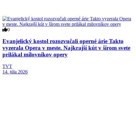
0
Evanjelický kostol rozozvučali operné árie Takto
vyzerala Opera v meste. Najkrajší kút v šírom svete
prilákal milovníkov opery
TVT
14. júla 2026