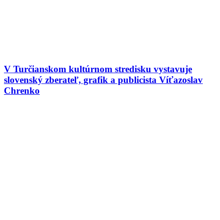
V Turčianskom kultúrnom stredisku vystavuje
slovenský zberateľ, grafik a publicista Víťazoslav
Chrenko