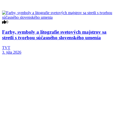
0
Farby, symboly a litografie svetových majstrov sa
stretli s tvorbou súčasného slovenského umenia
TVT
3. júla 2026