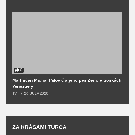
0
Martinčan Michal Palovič a jeho pes Zerro v troskách
N
Venezuely
c
TVT
20. JÚLA 2026
re
ZA KRÁSAMI TURCA