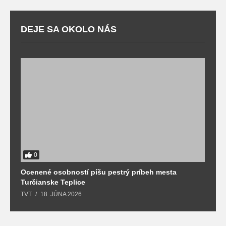
DEJE SA OKOLO NÁS
0
Ocenené osobností píšu pestrý príbeh mesta
B
Turčianske Teplice
n
TVT
18. JÚNA 2026
T