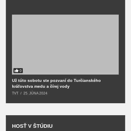
0
Už túto sobotu ste pozvaní do Turčianského
M
kráľovstva medu a čírej vody
o
TVT
25. JÚNA 2024
T
HOSŤ V ŠTÚDIU