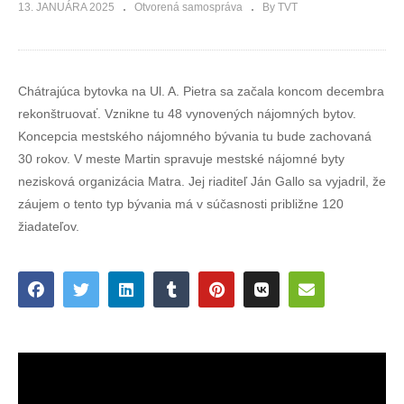
13. JANUÁRA 2025
Otvorená samospráva
By TVT
Chátrajúca bytovka na Ul. A. Pietra sa začala koncom decembra
rekonštruovať. Vznikne tu 48 vynovených nájomných bytov.
Koncepcia mestského nájomného bývania tu bude zachovaná
30 rokov. V meste Martin spravuje mestské nájomné byty
nezisková organizácia Matra. Jej riaditeľ Ján Gallo sa vyjadril, že
záujem o tento typ bývania má v súčasnosti približne 120
žiadateľov.