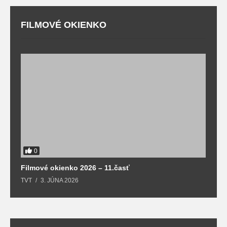
FILMOVÉ OKIENKO
F
T
0
Filmové okienko 2026 – 11.časť
TVT
3. JÚNA 2026