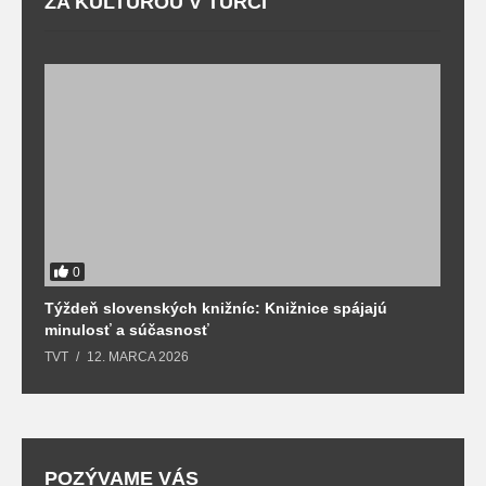
ZA KULTÚROU V TURCI
0
Týždeň slovenských knižníc: Knižnice spájajú
J
minulosť a súčasnosť
k
TVT
12. MARCA 2026
T
POZÝVAME VÁS