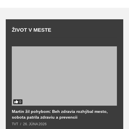
ŽIVOT V MESTE
0
Martin žil pohybom: Beh zdravia rozhýbal mesto,
T
sobota patrila zdraviu a prevencii
T
TVT
26. JÚNA 2026