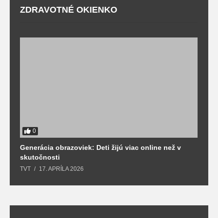
ZDRAVOTNÉ OKIENKO
0
Generácia obrazoviek: Deti žijú viac online než v
D
skutočnosti
s
TVT
17. APRÍLA 2026
T