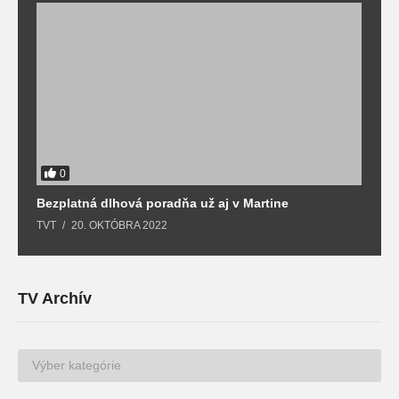
0
Bezplatná dlhová poradňa už aj v Martine
Z
TVT
20. OKTÓBRA 2022
T
TV Archív
TV
Archív