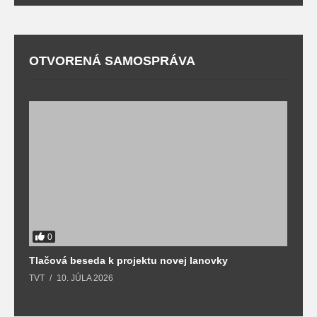
OTVORENÁ SAMOSPRÁVA
0
Tlačová beseda k projektu novej lanovky
O
TVT
10. JÚLA 2026
T