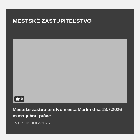
MESTSKÉ ZASTUPITEĽSTVO
0
Mestské zastupiteľstvo mesta Martin dňa 13.7.2026 –
M
mimo plánu práce
T
TVT
13. JÚLA 2026