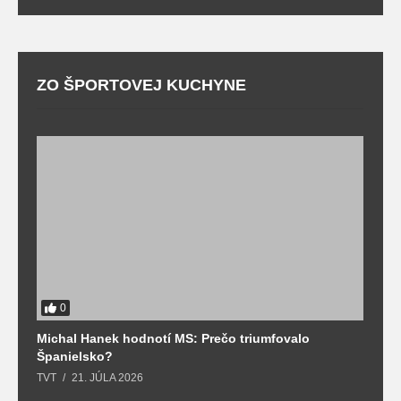
ZO ŠPORTOVEJ KUCHYNE
0
Michal Hanek hodnotí MS: Prečo triumfovalo
S
Španielsko?
t
TVT
21. JÚLA 2026
T