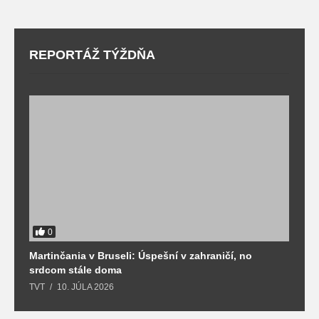
REPORTÁŽ TÝŽDŇA
0
Martinčania v Bruseli: Úspešní v zahraničí, no
D
srdcom stále doma
m
TVT
10. JÚLA 2026
T