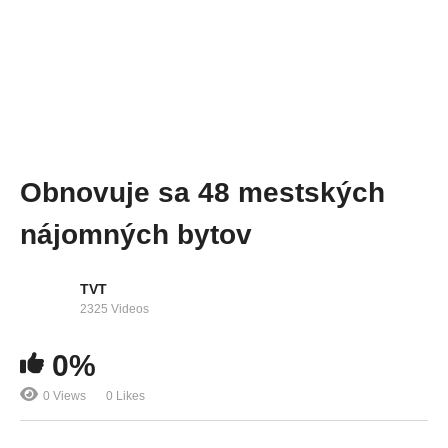
Obnovuje sa 48 mestských
nájomných bytov
TVT
2325 Videos
0%
0 Views
0 Likes