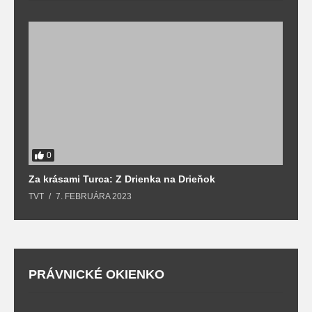
0
Za krásami Turca: Z Drienka na Drieňok
Z
TVT
7. FEBRUÁRA 2023
T
PRÁVNICKÉ OKIENKO