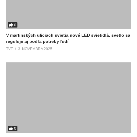
0
V martinských uliciach svietia nové LED svietidlá, svetlo sa
reguluje aj podľa potreby ľudí
TVT
3. NOVEMBRA 2025
0