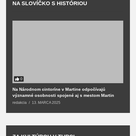
NA SLOVÍČKO S HISTÓRIOU
0
Na Národnom cintoríne v Martine odpočívajú
N
významné osobnosti spojené aj s mestom Martin
R
redakcia
13. MARCA 2025
T