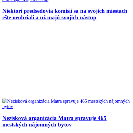
Niektorí predsedovia komisií sa na svojich miestach
ešte neohriali a už majú svojich nástup
Nezisková organizácia Matra spravuje 465
mestských nájomných bytov