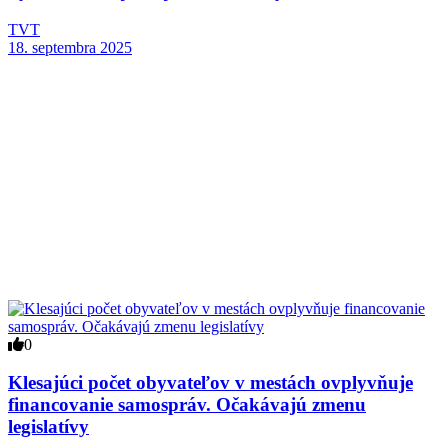
TVT
18. septembra 2025
0
Klesajúci počet obyvateľov v mestách ovplyvňuje
financovanie samospráv. Očakávajú zmenu
legislatívy