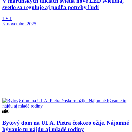
V martinských uliciach svietia nové LED svietidlá,
svetlo sa reguluje aj podľa potreby ľudí
TVT
3. novembra 2025
0
Bytový dom na Ul. A. Pietra čoskoro ožije. Nájomné
bývanie tu nájdu aj mladé rodiny