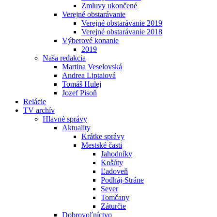
Zmluvy ukončené
Verejné obstarávanie
Verejné obstarávanie 2019
Verejné obstarávanie 2018
Výberové konanie
2019
Naša redakcia
Martina Veselovská
Andrea Liptaiová
Tomáš Hulej
Jozef Pisoň
Relácie
TV archív
Hlavné správy
Aktuality
Krátke správy
Mestské časti
Jahodníky
Košúty
Ľadoveň
Podháj-Stráne
Sever
Tomčany
Záturčie
Dobrovoľníctvo