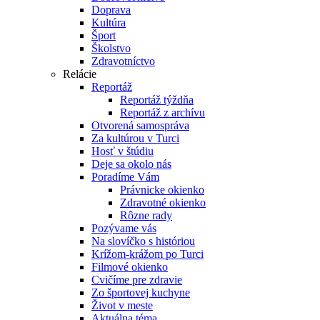
Doprava
Kultúra
Šport
Školstvo
Zdravotníctvo
Relácie
Reportáž
Reportáž týždňa
Reportáž z archívu
Otvorená samospráva
Za kultúrou v Turci
Hosť v štúdiu
Deje sa okolo nás
Poradíme Vám
Právnicke okienko
Zdravotné okienko
Rôzne rady
Pozývame vás
Na slovíčko s históriou
Krížom-krážom po Turci
Filmové okienko
Cvičíme pre zdravie
Zo športovej kuchyne
Život v meste
Aktuálna téma