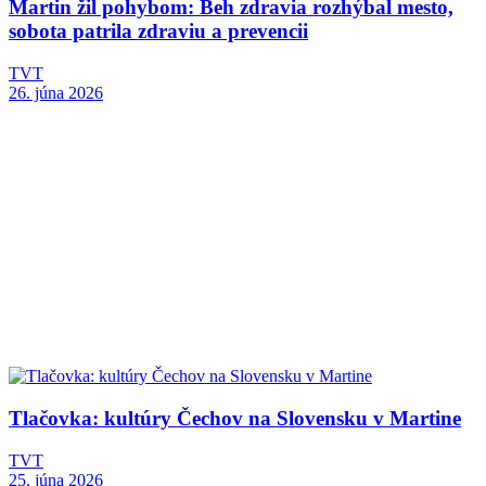
Martin žil pohybom: Beh zdravia rozhýbal mesto,
sobota patrila zdraviu a prevencii
TVT
26. júna 2026
Tlačovka: kultúry Čechov na Slovensku v Martine
TVT
25. júna 2026