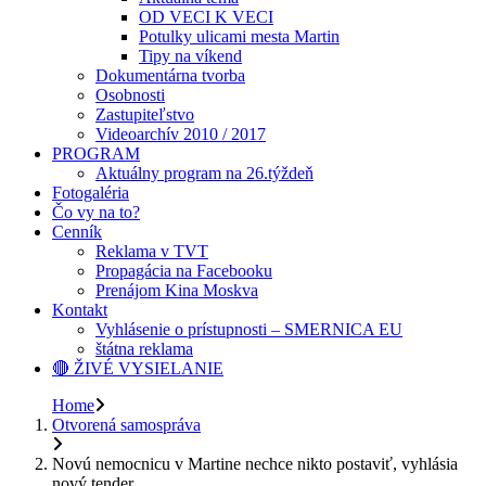
OD VECI K VECI
Potulky ulicami mesta Martin
Tipy na víkend
Dokumentárna tvorba
Osobnosti
Zastupiteľstvo
Videoarchív 2010 / 2017
PROGRAM
Aktuálny program na 26.týždeň
Fotogaléria
Čo vy na to?
Cenník
Reklama v TVT
Propagácia na Facebooku
Prenájom Kina Moskva
Kontakt
Vyhlásenie o prístupnosti – SMERNICA EU
štátna reklama
🔴 ŽIVÉ VYSIELANIE
Home
Otvorená samospráva
Novú nemocnicu v Martine nechce nikto postaviť, vyhlásia
nový tender