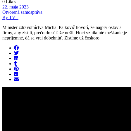
0 Likes
22. mája 2023
Otvorená samospráva
By TVT
Minister zdravotníctva Michal Palkovič hovorí, že najprv oslovia
firmy, aby zistili, prečo do súťaže nešli. Hoci vzniknuté meškanie je
nepríjemné, dá sa vraj dobehnúť. Zistíme už čoskoro.