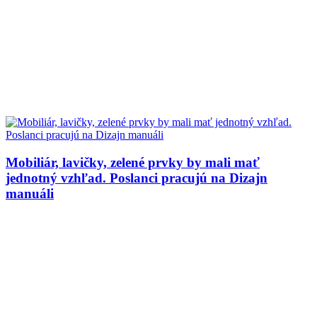
Mobiliár, lavičky, zelené prvky by mali mať
jednotný vzhľad. Poslanci pracujú na Dizajn
manuáli