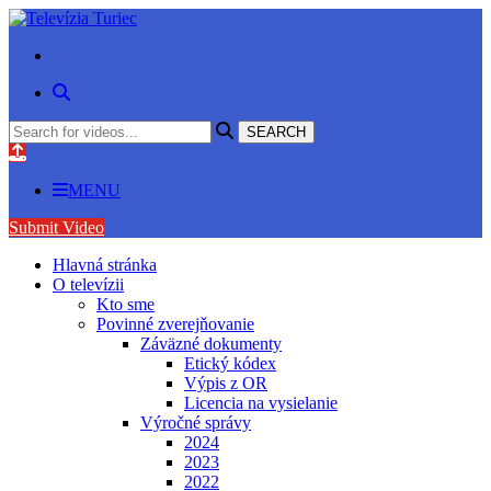
MENU
Submit Video
Hlavná stránka
O televízii
Kto sme
Povinné zverejňovanie
Záväzné dokumenty
Etický kódex
Výpis z OR
Licencia na vysielanie
Výročné správy
2024
2023
2022