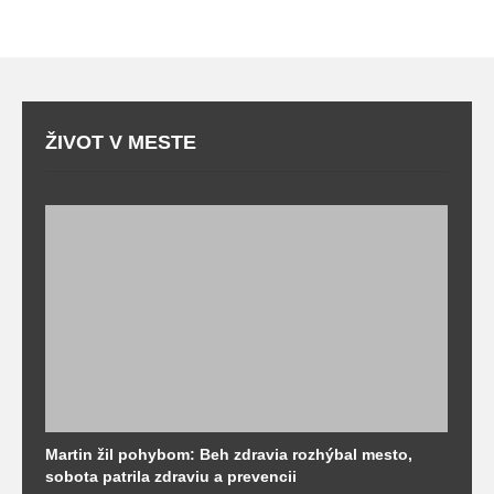
ŽIVOT V MESTE
Martin žil pohybom: Beh zdravia rozhýbal mesto,
T
sobota patrila zdraviu a prevencii
T