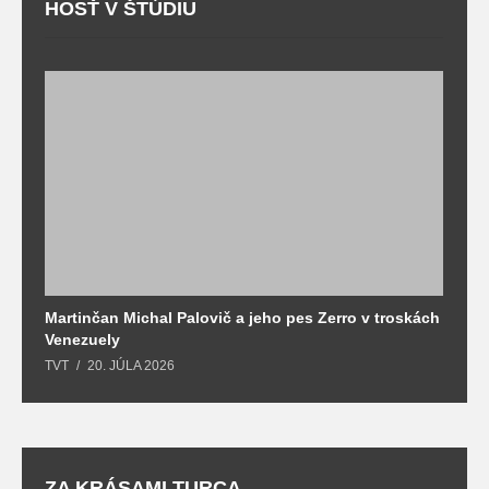
HOSŤ V ŠTÚDIU
Martinčan Michal Palovič a jeho pes Zerro v troskách
N
Venezuely
c
TVT
20. JÚLA 2026
re
ZA KRÁSAMI TURCA