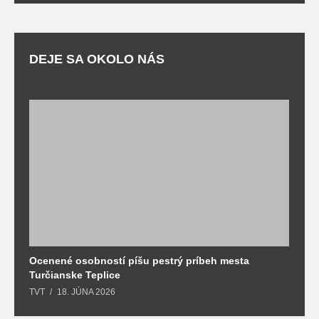
DEJE SA OKOLO NÁS
Ocenené osobností píšu pestrý príbeh mesta
B
Turčianske Teplice
n
TVT
18. JÚNA 2026
T