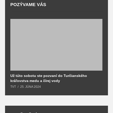
POZÝVAME VÁS
Už túto sobotu ste pozvaní do Turčianského
M
kráľovstva medu a čírej vody
o
TVT
25. JÚNA 2024
T