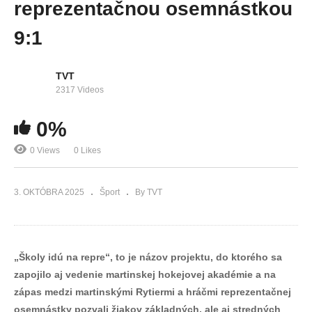
reprezentačnou osemnástkou
9:1
TVT
2317 Videos
0%
0 Views
0 Likes
3. OKTÓBRA 2025
Šport
By TVT
„Školy idú na repre“, to je názov projektu, do ktorého sa
zapojilo aj vedenie martinskej hokejovej akadémie a na
zápas medzi martinskými Rytiermi a hráčmi reprezentačnej
osemnástky pozvali žiakov základných, ale aj stredných