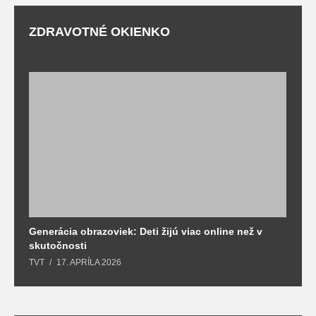
ZDRAVOTNÉ OKIENKO
Generácia obrazoviek: Deti žijú viac online než v
D
skutočnosti
s
TVT
17. APRÍLA 2026
T