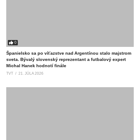
0
Španielsko sa po víťazstve nad Argentínou stalo majstrom
sveta. Bývalý slovenský reprezentant a futbalový expert
Michal Hanek hodnotí finále
TVT
21. JÚLA 2026