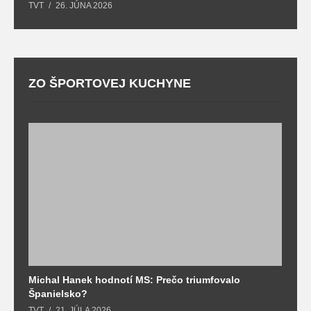
TVT
26. JÚNA 2026
ZO ŠPORTOVEJ KUCHYNE
Michal Hanek hodnotí MS: Prečo triumfovalo
S
Španielsko?
t
TVT
21. JÚLA 2026
T