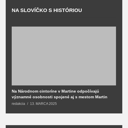
NA SLOVÍČKO S HISTÓRIOU
Na Národnom cintoríne v Martine odpočívajú
N
významné osobnosti spojené aj s mestom Martin
R
redakcia
13. MARCA 2025
T