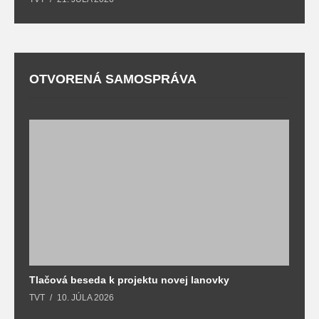
OTVORENÁ SAMOSPRÁVA
Tlačová beseda k projektu novej lanovky
O
TVT
10. JÚLA 2026
T