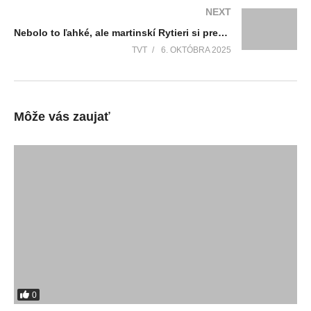
NEXT
Nebolo to ľahké, ale martinskí Rytieri si pred zrakmi svojich skvelých fanúšikov poradili s Novými Zámkami 6:5 a zaknihovali deväťbodový hokejový týždeň
TVT
6. OKTÓBRA 2025
Môže vás zaujať
0