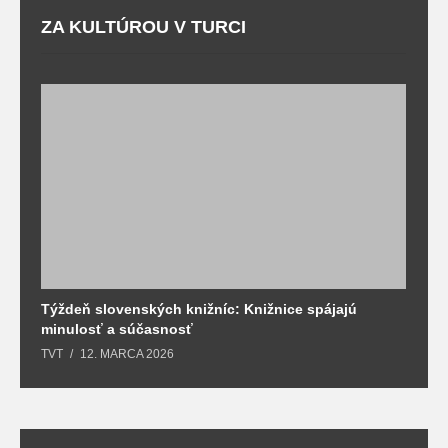
ZA KULTÚROU V TURCI
Týždeň slovenských knižníc: Knižnice spájajú
J
minulosť a súčasnosť
k
TVT
12. MARCA 2026
T