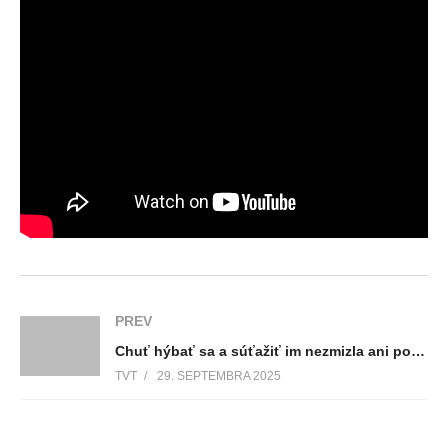
PREV
Chuť hýbať sa a súťažiť im nezmizla ani po rokoch. Seniori sa opäť predviedli vo viacerých disciplínach a dokázali, že keď srdce športuje, vek je len číslo
TVT
29. SEPTEMBRA 2025