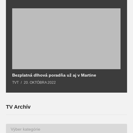
Bezplatná dlhová poradňa už aj v Martine
Z
TVT
20. OKTÓBRA 2022
T
TV Archív
TV