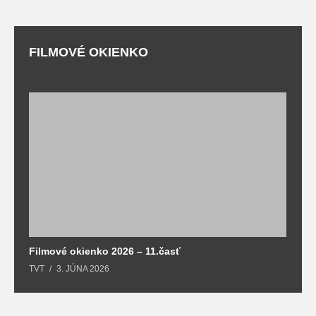
FILMOVÉ OKIENKO
F
T
Filmové okienko 2026 – 11.časť
TVT
3. JÚNA 2026