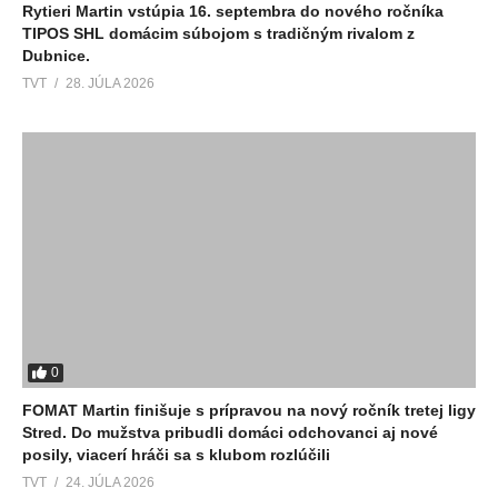
Rytieri Martin vstúpia 16. septembra do nového ročníka
TIPOS SHL domácim súbojom s tradičným rivalom z
Dubnice.
TVT
28. JÚLA 2026
0
FOMAT Martin finišuje s prípravou na nový ročník tretej ligy
Stred. Do mužstva pribudli domáci odchovanci aj nové
posily, viacerí hráči sa s klubom rozlúčili
TVT
24. JÚLA 2026