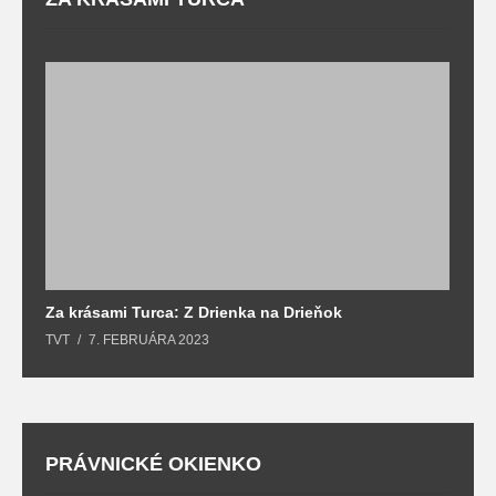
Za krásami Turca: Z Drienka na Drieňok
Z
TVT
7. FEBRUÁRA 2023
T
PRÁVNICKÉ OKIENKO