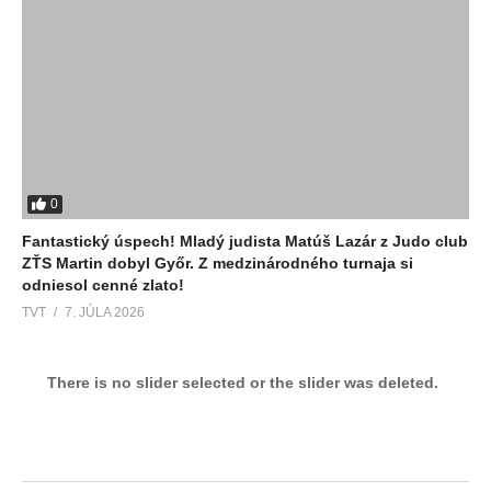
0
Fantastický úspech! Mladý judista Matúš Lazár z Judo club
ZŤS Martin dobyl Győr. Z medzinárodného turnaja si
odniesol cenné zlato!
TVT
7. JÚLA 2026
There is no slider selected or the slider was deleted.