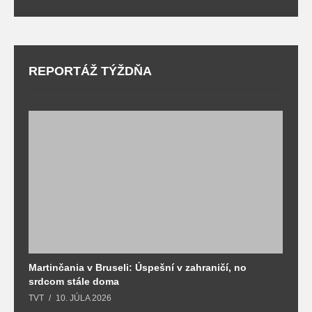
REPORTÁŽ TÝŽDŇA
Martinčania v Bruseli: Úspešní v zahraničí, no
D
srdcom stále doma
m
TVT
10. JÚLA 2026
T