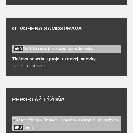
OTVORENÁ SAMOSPRÁVA
0
Tlačová beseda k projektu novej lanovky
O
TVT
10. JÚLA 2026
T
REPORTÁŽ TÝŽDŇA
y
0