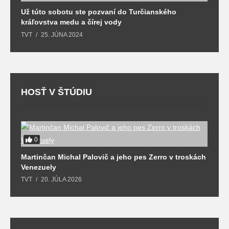
Už túto sobotu ste pozvaní do Turčianského
M
kráľovstva medu a čírej vody
o
TVT
25. JÚNA 2024
T
HOSŤ V ŠTÚDIU
0
Martinčan Michal Palovič a jeho pes Zerro v troskách
N
Venezuely
c
TVT
20. JÚLA 2026
re