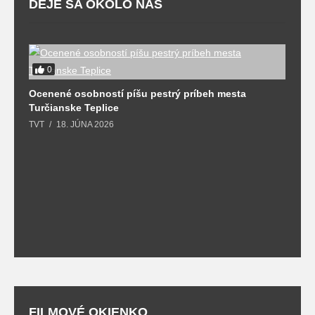
DEJE SA OKOLO NÁS
0
Ocenené osobností píšu pestrý príbeh mesta
B
Turčianske Teplice
n
TVT
18. JÚNA 2026
T
FILMOVÉ OKIENKO