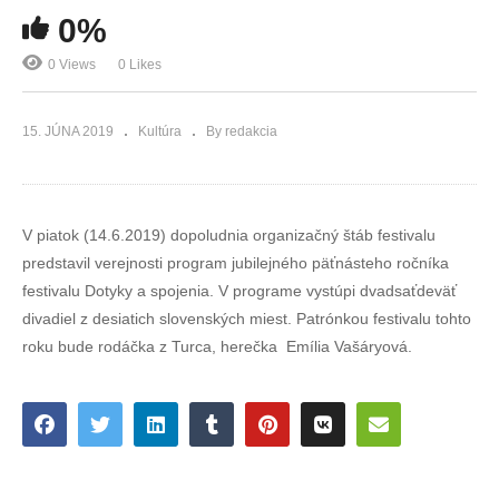
0%
0 Views
0 Likes
15. JÚNA 2019
Kultúra
By redakcia
V piatok (14.6.2019) dopoludnia organizačný štáb festivalu
predstavil verejnosti program jubilejného päťnásteho ročníka
festivalu Dotyky a spojenia. V programe vystúpi dvadsaťdeväť
divadiel z desiatich slovenských miest. Patrónkou festivalu tohto
roku bude rodáčka z Turca, herečka Emília Vašáryová.