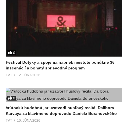
0
Festival Dotyky a spojenia napriek neistote ponúkne 36
inscenácií a bohatý sprievodný program
TVT
12. JÚNA 2026
0
Vrútockú hudobnú jar uzatvoril husľový recitál Dalibora
Karvaya za klavírneho doprovodu Daniela Buranovského
TVT
10. JÚNA 2026