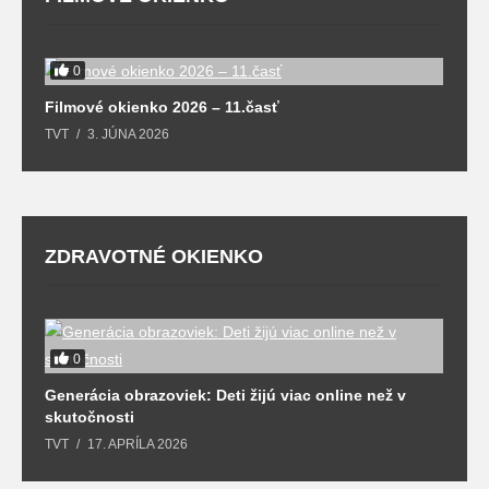
0
F
Filmové okienko 2026 – 11.časť
T
TVT
3. JÚNA 2026
ZDRAVOTNÉ OKIENKO
0
Generácia obrazoviek: Deti žijú viac online než v
D
skutočnosti
s
TVT
17. APRÍLA 2026
T