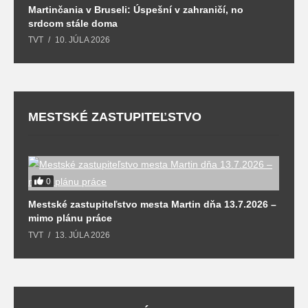
Martinčania v Bruseli: Úspešní v zahraničí, no
D
srdcom stále doma
m
TVT
10. JÚLA 2026
T
MESTSKÉ ZASTUPITEĽSTVO
0
M
Mestské zastupiteľstvo mesta Martin dňa 13.7.2026 –
T
mimo plánu práce
TVT
13. JÚLA 2026