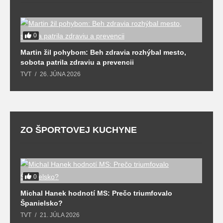
0
T
Martin žil pohybom: Beh zdravia rozhýbal mesto,
T
sobota patrila zdraviu a prevencii
TVT
26. JÚNA 2026
ZO ŠPORTOVEJ KUCHYNE
0
l
Michal Hanek hodnotí MS: Prečo triumfovalo
S
Španielsko?
t
TVT
21. JÚLA 2026
T