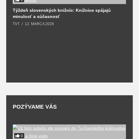
Týždeň slovenských knižníc: Knižnice spájajú
minulosť a súčasnosť
TVT
12. MARCA 2026
J
k
T
POZÝVAME VÁS
0