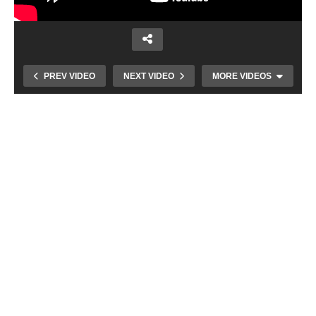
PREV VIDEO
NEXT VIDEO
MORE VIDEOS
V Martine sa opravuje teplovod, čistia sa
kontajnery a zdevastovaná škôlka je
minulosťou