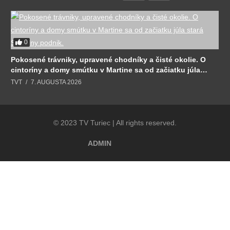
0
Pokosené trávniky, upravené chodníky a čisté okolie. O
cintoríny a domy smútku v Martine sa od začiatku júla
stará Sociálny podnik.
TVT
7. AUGUSTA 2026
© 2023 TV Turiec | All rights reserved.
ADMIN