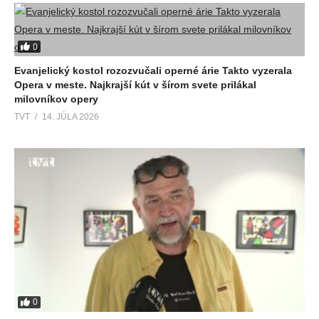
0
Evanjelický kostol rozozvučali operné árie Takto vyzerala
Opera v meste. Najkrajší kút v šírom svete prilákal
milovníkov opery
TVT
14. JÚLA 2026
0