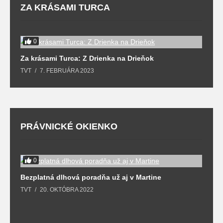
ZA KRÁSAMI TURCA
0
Za krásami Turca: Z Drienka na Drieňok
Z
TVT
7. FEBRUÁRA 2023
T
PRÁVNICKÉ OKIENKO
0
Bezplatná dlhová poradňa už aj v Martine
Z
TVT
20. OKTÓBRA 2022
T