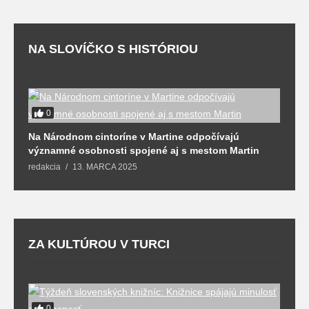
NA SLOVÍČKO S HISTÓRIOU
0
Na Národnom cintoríne v Martine odpočívajú
N
významné osobnosti spojené aj s mestom Martin
R
redakcia
13. MARCA 2025
T
ZA KULTÚROU V TURCI
0