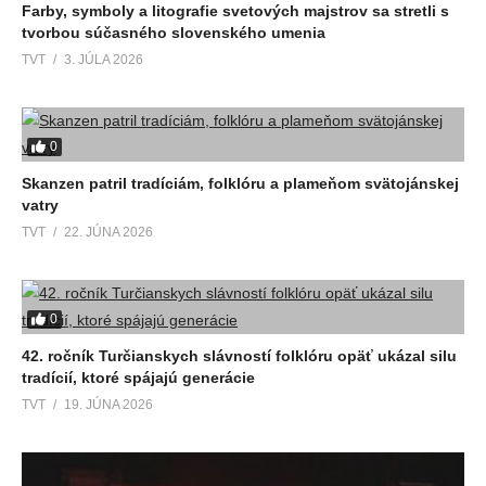
Farby, symboly a litografie svetových majstrov sa stretli s
tvorbou súčasného slovenského umenia
TVT
3. JÚLA 2026
0
Skanzen patril tradíciám, folklóru a plameňom svätojánskej
vatry
TVT
22. JÚNA 2026
0
42. ročník Turčianskych slávností folklóru opäť ukázal silu
tradícií, ktoré spájajú generácie
TVT
19. JÚNA 2026