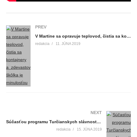
PREV
V Martine sa opravuje teplovod, čistia sa kontajnery a zdevastovaná škôlka je minulosťou
redakcia
11. JÚNA 2019
NEXT
Súčasťou programu Turčianskych slávností folklóru bola aj súťaž O zlatú guľôčku
redakcia
15. JÚNA 2019