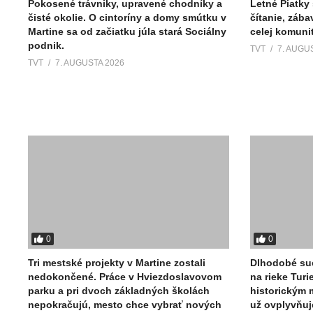
Pokosené trávniky, upravené chodníky a
Letné Piatky
čisté okolie. O cintoríny a domy smútku v
čítanie, zába
Martine sa od začiatku júla stará Sociálny
celej komuni
podnik.
TVT
7. AUGU
TVT
7. AUGUSTA 2026
0
0
Tri mestské projekty v Martine zostali
Dlhodobé suc
nedokončené. Práce v Hviezdoslavovom
na rieke Turie
parku a pri dvoch základných školách
historickým 
nepokračujú, mesto chce vybrať nových
už ovplyvňuje