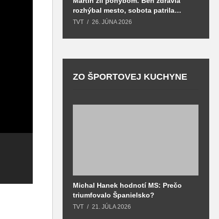
Martin žil pohybom: Beh zdravia
T
rozhýbal mesto, sobota patrila
S
zdraviu a prevencii
TVT
26. JÚNA 2026
T
ZO ŠPORTOVEJ KUCHYNE
UNM opäť tretia,
trhovníci sa môžu
Na programe
chystať, vo
októbrovej
N
Michal Hanek hodnotí MS: Prečo
S
Vrútkach rastie
mestskej rady boli
K
triumfovalo Španielsko?
2
nová telocvičňa,
aj zmeny vo VZN
p
o
TVT
21. JÚLA 2026
T
Záturčianskí
o doprave
o