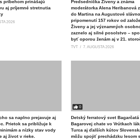
 s príbehom prinášajú
Predsedníčka Živeny a známa
vu aj príjemné stretnutia
moderátorka Alena Heribanová z
ty
do Martina na Augustové slávnos
pripomenutí 157 rokov od založ
STA 2026
Živeny a jej významných osobno
zaznelo aj silné posolstvo – sp
byť oporou ženám aj v 21. storo
TVT
7. AUGUSTA 2026
0
ho sa naplno prejavuje aj
Detský ferratový svet Bagarčatá 
c. Prietok sa približuje k
Bagarovej chate vo Vrútkach lák
minimám a nízky stav vody
Turca aj ďalších kútov Slovenska
 aj život v rieke.
môžu spojiť prechádzku lesom 