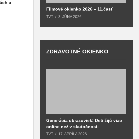
ách a
Filmové okienko 2026 – 11.časť
TVT
3. JÚNA 2026
ZDRAVOTNÉ OKIENKO
Generácia obrazoviek: Deti žijú viac
D
online než v skutočnosti
z
h
TVT
17. APRÍLA 2026
T