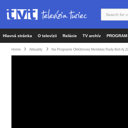
Hlavná stránka
O televízii
Relácie
TV archív
PROGRAM
Home
Aktuality
Na Programe Októbrovej Mestskej Rady Boli Aj 