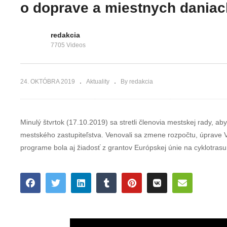
domáci turčianski
prejsť na druh
o doprave a miestnych daniac
prvovýrobcovia
stranu cesty
redakcia
7705 Videos
24. OKTÓBRA 2019
Aktuality
By redakcia
Minulý štvrtok (17.10.2019) sa stretli členovia mestskej rady, 
mestského zastupiteľstva. Venovali sa zmene rozpočtu, úprave 
programe bola aj žiadosť z grantov Európskej únie na cyklotras