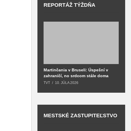
REPORTÁŽ TÝŽDŇA
Martinčania v Bruseli: Úspešní v
D
zahraničí, no srdcom stále doma
H
k
TVT
10. JÚLA 2026
T
MESTSKÉ ZASTUPITEĽSTVO