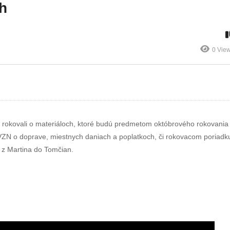
ú
vedia aj na
slovenskej sa
h
Zemiakovom dni
opäť opravuje
0 Vie
aby rokovali o materiáloch, ktoré budú predmetom októbrového rokovania
VZN o doprave, miestnych daniach a poplatkoch, či rokovacom poriadk
u z Martina do Tomčian.