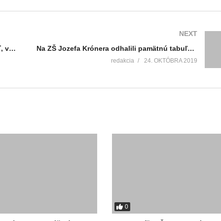
NEXT
UNM opäť tretia, trhovníci sa môžu chystať, vo Vrútkach rastie nová telocvičňa, Záturčianskí hasiči bodovali v Superpohári
Na ZŠ Jozefa Krónera odhalili pamätnú tabuľu olympijského medailistu Róberta Švehlu
redakcia
24. OKTÓBRA 2019
0