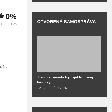
hasiči bodovali v
a miestnych
m
Superpohári
daniach
R
0%
OTVORENÁ SAMOSPRÁVA
ws
0 Likes
u. Na
Tlačová beseda k projektu novej
O
lanovky
T
TVT
10. JÚLA 2026