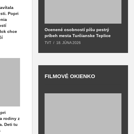
avítala
ti. Popri
enia
stí
Ocenené osobností píšu pestrý
B
olok chce
príbeh mesta Turčianske Teplice
l
čí
o
TVT
18. JÚNA 2026
T
FILMOVÉ OKIENKO
F
T
pri
a rodiny z
. Deti tu
s