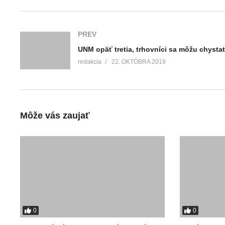
PREV
redakcia
22. OKTÓBRA 2019
Môže vás zaujať
0
0