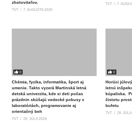
zhotoviteľov.
TVT
7. AUGU
TVT
7. AUGUSTA 2026
0
0
Chémia, fyzika, informatika, šport aj
Horúci júlov
umenie. Takto vyzerá Martinská letná
letnú inšpek
detská univerzita, kde si deti počas
kúpaliska. P
prázdnin skúšajú vedecké pokusy v
čistotu pros
laboratóriách, programovanie aj
bufetu
orientačný beh
TVT
28. JÚLA
TVT
28. JÚLA 2026