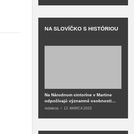
NA SLOVÍČKO S HISTÓRIOU
Na Národnom cintoríne v Martine
N
odpočívajú významné osobnosti
F
spojené aj s mestom Martin
redakcia
13. MARCA 2025
T