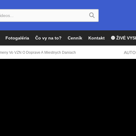
Fotogaléria
Čo vy na to?
Cenník
Kontakt
🔴 ŽIVÉ VYS
AUTO
Zmeny Vo VZN O Doprave A Miestnych Daniach