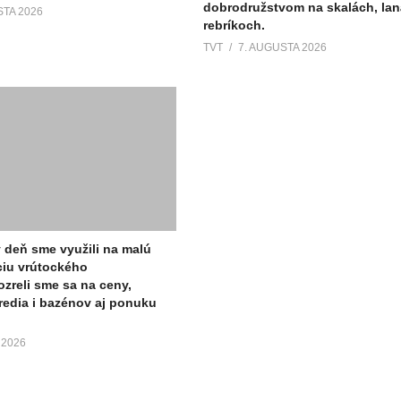
dobrodružstvom na skalách, lan
STA 2026
rebríkoch.
TVT
7. AUGUSTA 2026
ý deň sme využili na malú
ciu vrútockého
ozreli sme sa na ceny,
tredia i bazénov aj ponuku
 2026