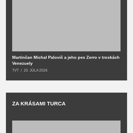
Martinčan Michal Palovič a jeho pes Zerro v troskách
N
Venezuely
c
TVT
20. JÚLA 2026
re
ZA KRÁSAMI TURCA