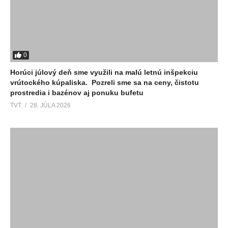
0
Horúci júlový deň sme využili na malú letnú inšpekciu
vrútockého kúpaliska. Pozreli sme sa na ceny, čistotu
prostredia i bazénov aj ponuku bufetu
TVT
28. JÚLA 2026