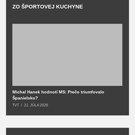
ZO ŠPORTOVEJ KUCHYNE
Michal Hanek hodnotí MS: Prečo triumfovalo
S
Španielsko?
t
TVT
21. JÚLA 2026
T