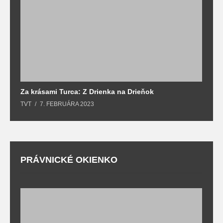
Za krásami Turca: Z Drienka na Drieňok
Z
TVT
7. FEBRUÁRA 2023
T
PRÁVNICKÉ OKIENKO