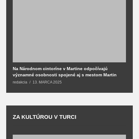
Na Národnom cintoríne v Martine odpočívajú
N
významné osobnosti spojené aj s mestom Martin
R
redakcia
13. MARCA 2025
T
ZA KULTÚROU V TURCI