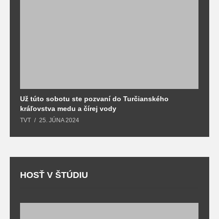
Už túto sobotu ste pozvaní do Turčianského
M
kráľovstva medu a čírej vody
o
TVT
25. JÚNA 2024
T
HOSŤ V ŠTÚDIU