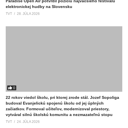
Paradise Open Air potvrdil pozíciu najväčšieho festivalu
elektronickej hudby na Slovensku
TVT
28. JÚLA 2026
0
22 rokov viedol školu, pri ktorej zrode stál. Jozef Sopoliga
budoval Evanjelickú spojenú školu od jej úplných
začiatkov. Formoval učiteľov, modernizoval priestory,
vytváral silnú školskú komunitu a nezmazateľnú stopu
TVT
24. JÚLA 2026