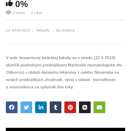
0%
0 Views
0 Likes
24. MÁJA 2019
Aktuality
By redakcia
V aule Jesseniovej lekárskej fakulty sa v stredu (22.5.2019)
skončili poslednými prednáškami Martinské neonatologické dni.
Odborníci v oblasti detského lekárstva z celého Slovenska na
svojich prednáškach zhodnotili vývoj v oblasti starostlivosti
o novorodenca za uplynulé dva roky.