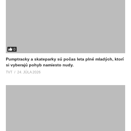
0
Pumptracky a skateparky sú počas leta plné mladých, ktorí
si vyberajú pohyb namiesto nudy.
TVT
24. JÚLA 2026