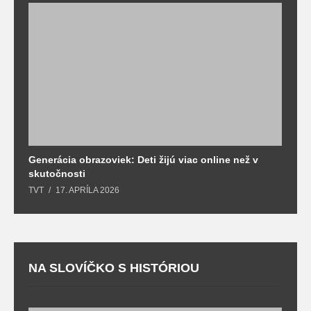
Generácia obrazoviek: Deti žijú viac online než v
D
skutočnosti
s
TVT
17. APRÍLA 2026
T
NA SLOVÍČKO S HISTÓRIOU