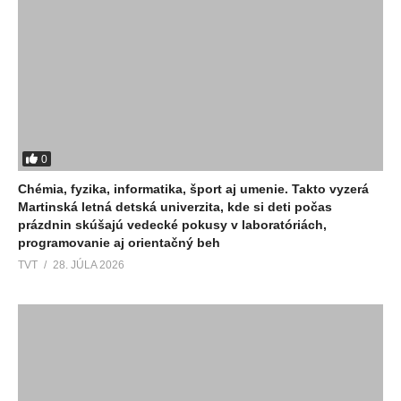
0
Chémia, fyzika, informatika, šport aj umenie. Takto vyzerá
Martinská letná detská univerzita, kde si deti počas
prázdnin skúšajú vedecké pokusy v laboratóriách,
programovanie aj orientačný beh
TVT
28. JÚLA 2026