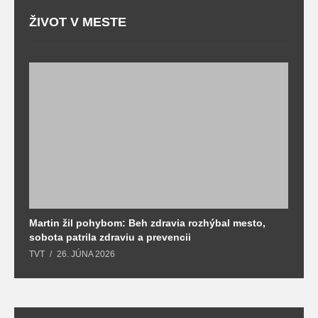
ŽIVOT V MESTE
Martin žil pohybom: Beh zdravia rozhýbal mesto,
T
sobota patrila zdraviu a prevencii
T
TVT
26. JÚNA 2026