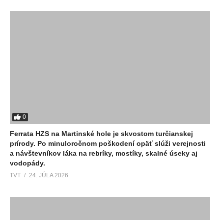
0
Ferrata HZS na Martinské hole je skvostom turčianskej
prírody. Po minuloročnom poškodení opäť slúži verejnosti
a návštevníkov láka na rebríky, mostíky, skalné úseky aj
vodopády.
TVT
24. JÚLA 2026