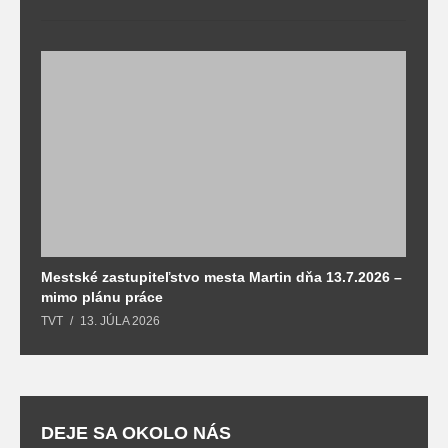
Mestské zastupiteľstvo mesta Martin dňa 13.7.2026 –
M
mimo plánu práce
T
TVT
13. JÚLA 2026
DEJE SA OKOLO NÁS