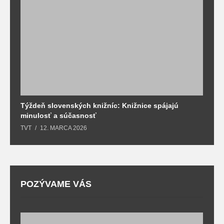
Týždeň slovenských knižníc: Knižnice spájajú
J
minulosť a súčasnosť
k
TVT
12. MARCA 2026
T
POZÝVAME VÁS