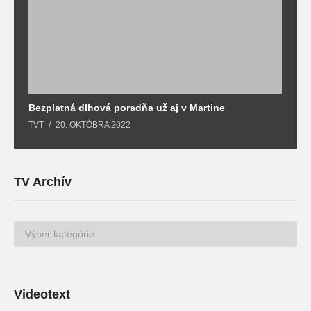
Bezplatná dlhová poradňa už aj v Martine
Z
TVT
20. OKTÓBRA 2022
T
TV Archív
TV
Archív
Videotext