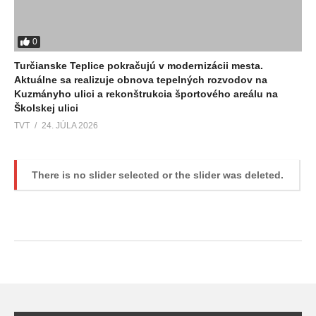
0
Turčianske Teplice pokračujú v modernizácii mesta.
Aktuálne sa realizuje obnova tepelných rozvodov na
Kuzmányho ulici a rekonštrukcia športového areálu na
Školskej ulici
TVT
24. JÚLA 2026
There is no slider selected or the slider was deleted.