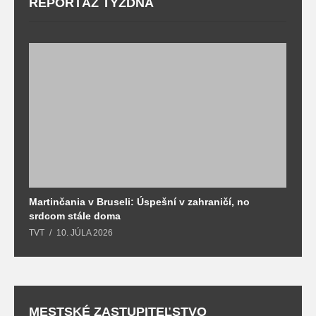
REPORTÁŽ TÝŽDŇA
Martinčania v Bruseli: Úspešní v zahraničí, no
D
srdcom stále doma
m
TVT
10. JÚLA 2026
T
MESTSKÉ ZASTUPITEĽSTVO