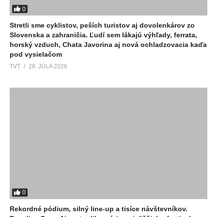
0
Stretli sme cyklistov, peších turistov aj dovolenkárov zo
Slovenska a zahraničia. Ľudí sem lákajú výhľady, ferrata,
horský vzduch, Chata Javorina aj nová ochladzovacia kaďa
pod vysielačom
TVT
28. JÚLA 2026
0
Rekordné pódium, silný line-up a tisíce návštevníkov.