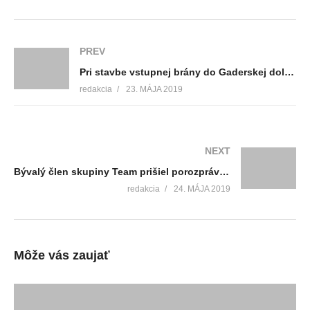
PREV
Pri stavbe vstupnej brány do Gaderskej doliny bolo vyrúbaných niekoľko stromov
redakcia
23. MÁJA 2019
NEXT
Bývalý člen skupiny Team prišiel porozprávať o svojom komplikovanom živote
redakcia
24. MÁJA 2019
Môže vás zaujať