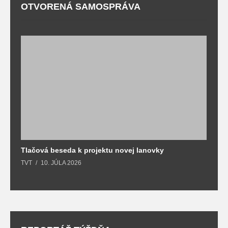
OTVORENÁ SAMOSPRÁVA
Tlačová beseda k projektu novej lanovky
O
TVT
10. JÚLA 2026
T