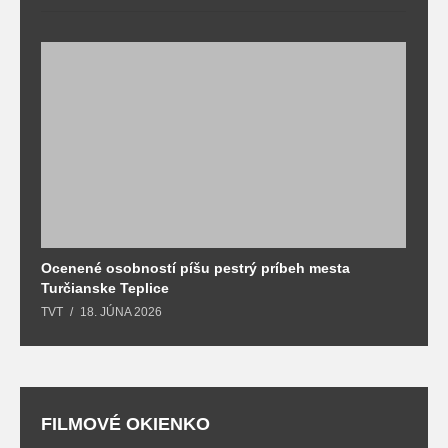
Ocenené osobností píšu pestrý príbeh mesta
B
Turčianske Teplice
n
TVT
18. JÚNA 2026
T
FILMOVÉ OKIENKO