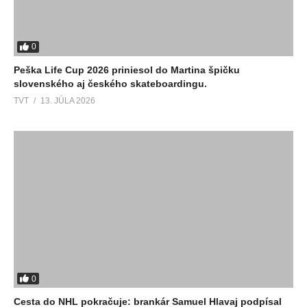
0
Peška Life Cup 2026 priniesol do Martina špičku
slovenského aj českého skateboardingu.
TVT
13. JÚLA 2026
0
Cesta do NHL pokračuje: brankár Samuel Hlavaj podpísal