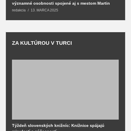
významné osobnosti spojené aj s mestom Martin
R
redakcia
13. MARCA 2025
T
ZA KULTÚROU V TURCI
Týždeň slovenských knižníc: Knižnice spájajú
J