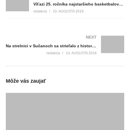
Víťazi 25. ročníka najstaršieho basketbalového turnaja sú už známi
redakcia
10. AUGUSTA 2018
NEXT
Na strelnici v Sučanoch sa strieľalo z historických zbraní
redakcia
14. AUGUSTA 2018
Môže vás zaujať