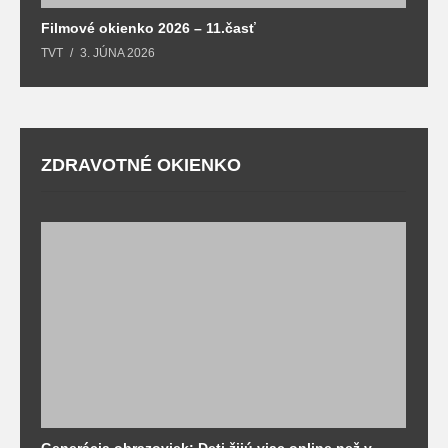
Filmové okienko 2026 – 11.časť
TVT
3. JÚNA 2026
ZDRAVOTNÉ OKIENKO
Generácia obrazoviek: Deti žijú viac online než v
D