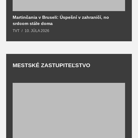
Martinčania v Bruseli: Úspešní v zahraničí, no
D
srdcom stále doma
m
TVT
10. JÚLA 2026
T
MESTSKÉ ZASTUPITEĽSTVO