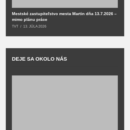
Mestské zastupiteľstvo mesta Martin dňa 13.7.2026 –
M
mimo plánu práce
T
TVT
13. JÚLA 2026
DEJE SA OKOLO NÁS