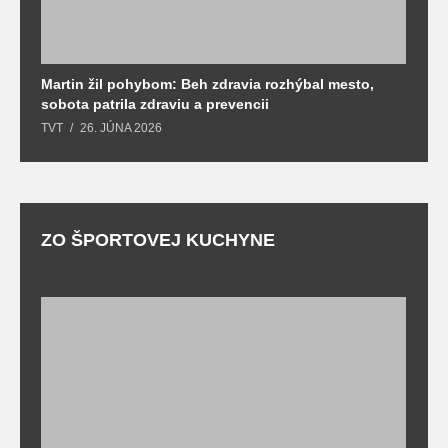
Martin žil pohybom: Beh zdravia rozhýbal mesto,
T
sobota patrila zdraviu a prevencii
T
TVT
26. JÚNA 2026
ZO ŠPORTOVEJ KUCHYNE