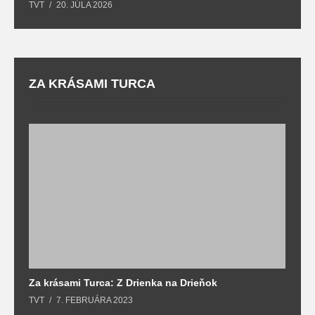
TVT
20. JÚLA 2026
re
ZA KRÁSAMI TURCA
Za krásami Turca: Z Drienka na Drieňok
Z
TVT
7. FEBRUÁRA 2023
T