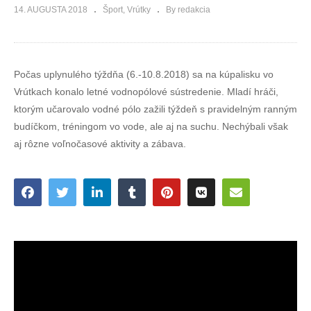
14. AUGUSTA 2018
Šport
Vrútky
By redakcia
Počas uplynulého týždňa (6.-10.8.2018) sa na kúpalisku vo
Vrútkach konalo letné vodnopólové sústredenie. Mladí hráči,
ktorým učarovalo vodné pólo zažili týždeň s pravidelným ranným
budíčkom, tréningom vo vode, ale aj na suchu. Nechýbali však
aj rôzne voľnočasové aktivity a zábava.