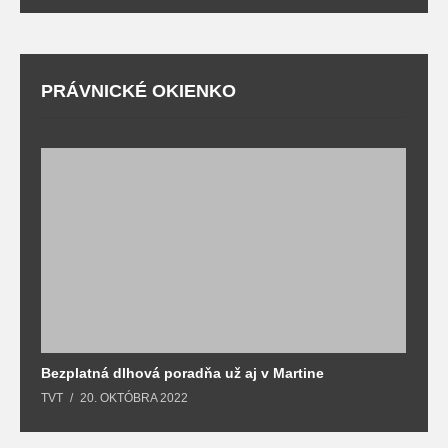
PRÁVNICKÉ OKIENKO
Bezplatná dlhová poradňa už aj v Martine
Z
TVT
20. OKTÓBRA 2022
T