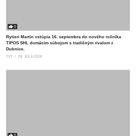
0
Rytieri Martin vstúpia 16. septembra do nového ročníka
TIPOS SHL domácim súbojom s tradičným rivalom z
Dubnice.
TVT
28. JÚLA 2026
0