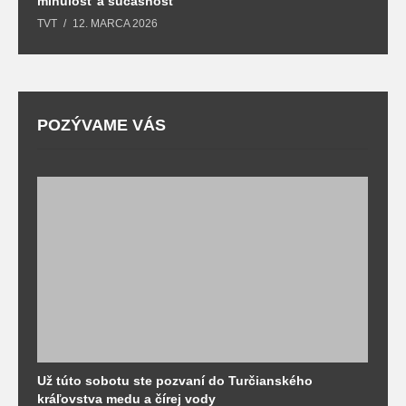
minulosť a súčasnosť
k
TVT
12. MARCA 2026
T
POZÝVAME VÁS
Už túto sobotu ste pozvaní do Turčianského
M
kráľovstva medu a čírej vody
o