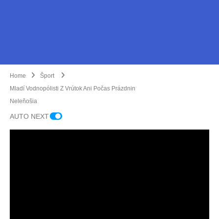
Home
Šport
Mladí Vodnopólisti Z Vrútok Ani Počas Prázdnin
Neleňošia
Vrúto
AUTO NEXT
ckí
posl
anci
pozn
Marti
ajú
nskí
rozh
hoke
odnu
Dobr
jisti
tie
Na
ovoľ
v prí
Najv