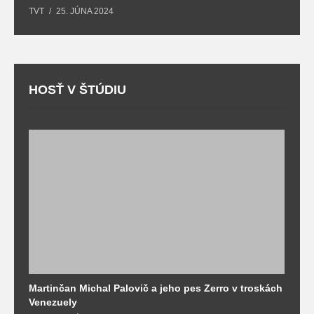
TVT
25. JÚNA 2024
T
HOSŤ V ŠTÚDIU
Martinčan Michal Palovič a jeho pes Zerro v troskách
N
Venezuely
c