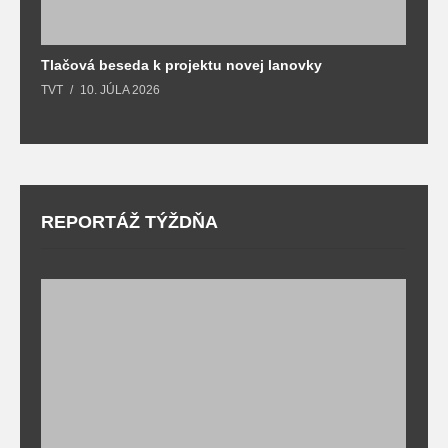
Tlačová beseda k projektu novej lanovky
O
TVT
10. JÚLA 2026
T
REPORTÁŽ TÝŽDŇA