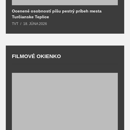
Ocenené osobností píšu pestrý príbeh mesta
B
Turčianske Teplice
n
TVT
18. JÚNA 2026
T
FILMOVÉ OKIENKO
F
T