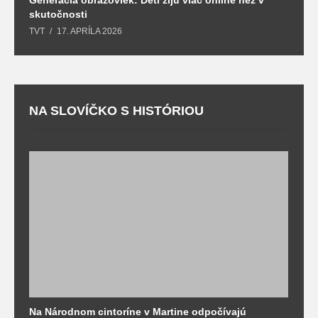
skutočnosti
s
TVT
17. APRÍLA 2026
T
NA SLOVÍČKO S HISTÓRIOU
Na Národnom cintoríne v Martine odpočívajú
N