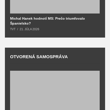
Michal Hanek hodnotí MS: Prečo triumfovalo
S
Španielsko?
t
TVT
21. JÚLA 2026
T
OTVORENÁ SAMOSPRÁVA