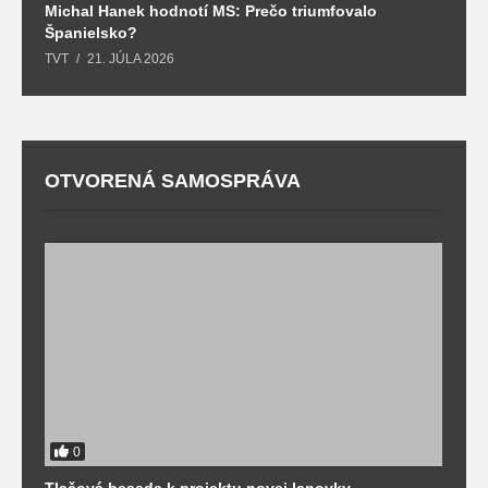
Michal Hanek hodnotí MS: Prečo triumfovalo
S
Španielsko?
t
TVT
21. JÚLA 2026
T
OTVORENÁ SAMOSPRÁVA
0