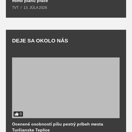
mimo plánu práce
T
TVT
13. JÚLA 2026
DEJE SA OKOLO NÁS
0
Ocenené osobností píšu pestrý príbeh mesta
B
Turčianske Teplice
n