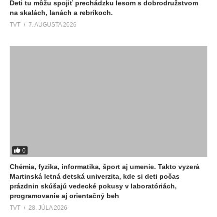
Deti tu môžu spojiť prechádzku lesom s dobrodružstvom
na skalách, lanách a rebríkoch.
TVT
7. AUGUSTA 2026
0
Chémia, fyzika, informatika, šport aj umenie. Takto vyzerá
Martinská letná detská univerzita, kde si deti počas
prázdnin skúšajú vedecké pokusy v laboratóriách,
programovanie aj orientačný beh
TVT
28. JÚLA 2026