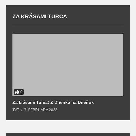
ZA KRÁSAMI TURCA
0
Za krásami Turca: Z Drienka na Drieňok
Z
TVT
7. FEBRUÁRA 2023
T