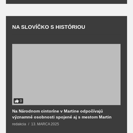
NA SLOVÍČKO S HISTÓRIOU
0
Na Národnom cintoríne v Martine odpočívajú
N
významné osobnosti spojené aj s mestom Martin
R
redakcia
13. MARCA 2025
T