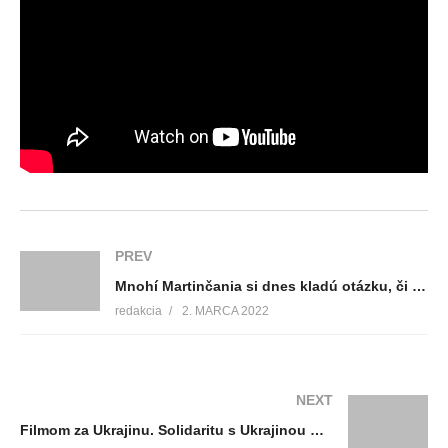
PREV
Mnohí Martinčania si dnes kladú otázku, či máme v meste útočiská v prípade, ak by došlo k mimoriadnej situácii
redakcia
2. MARCA 2022
NEXT
Filmom za Ukrajinu. Solidaritu s Ukrajinou môžete prejaviť aj návštevou kina. Výťažok z dobrovoľného vstupného poputuje na pomoc ťažko skúšaných ľudí