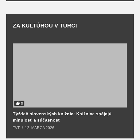
ZA KULTÚROU V TURCI
0
Týždeň slovenských knižníc: Knižnice spájajú
J
minulosť a súčasnosť
k
TVT
12. MARCA 2026
T