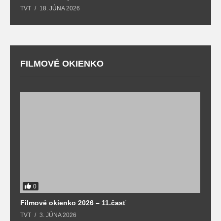
TVT
18. JÚNA 2026
T
FILMOVÉ OKIENKO
F
T
0
Filmové okienko 2026 – 11.časť
TVT
3. JÚNA 2026