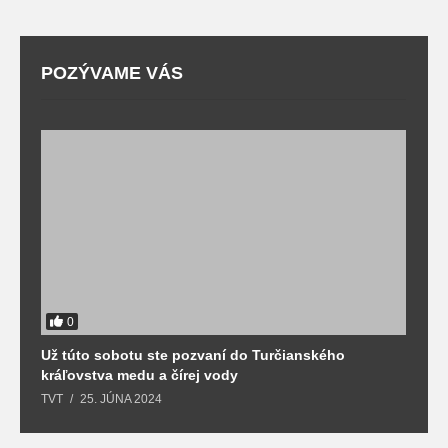
POZÝVAME VÁS
0
Už túto sobotu ste pozvaní do Turčianského
M
kráľovstva medu a čírej vody
o
TVT
25. JÚNA 2024
T