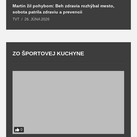
Martin žil pohybom: Beh zdravia rozhýbal mesto,
T
sobota patrila zdraviu a prevencii
T
TVT
26. JÚNA 2026
ZO ŠPORTOVEJ KUCHYNE
0