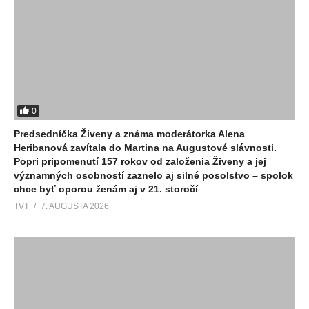
0
Predsedníčka Živeny a známa moderátorka Alena
Heribanová zavítala do Martina na Augustové slávnosti.
Popri pripomenutí 157 rokov od založenia Živeny a jej
významných osobností zaznelo aj silné posolstvo – spolok
chce byť oporou ženám aj v 21. storočí
TVT
7. AUGUSTA 2026