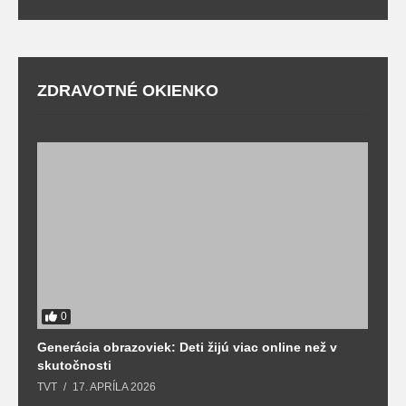
ZDRAVOTNÉ OKIENKO
0
Generácia obrazoviek: Deti žijú viac online než v
D
skutočnosti
s
TVT
17. APRÍLA 2026
T