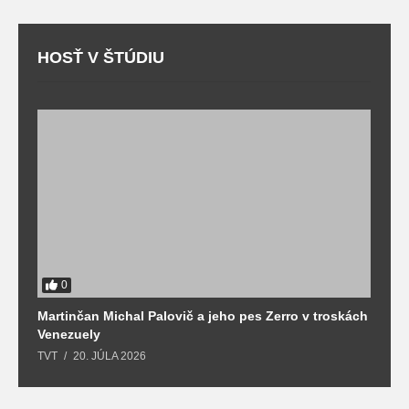
HOSŤ V ŠTÚDIU
0
Martinčan Michal Palovič a jeho pes Zerro v troskách
N
Venezuely
c
TVT
20. JÚLA 2026
re