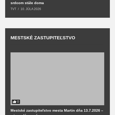
srdcom stále doma
m
TVT
10. JÚLA 2026
T
MESTSKÉ ZASTUPITEĽSTVO
0
Mestské zastupiteľstvo mesta Martin dňa 13.7.2026 –
M