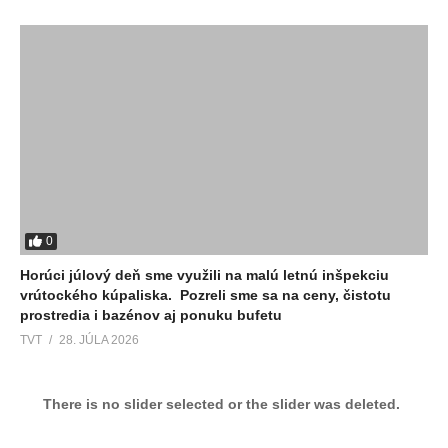
0
Horúci júlový deň sme využili na malú letnú inšpekciu
vrútockého kúpaliska. Pozreli sme sa na ceny, čistotu
prostredia i bazénov aj ponuku bufetu
TVT
28. JÚLA 2026
There is no slider selected or the slider was deleted.