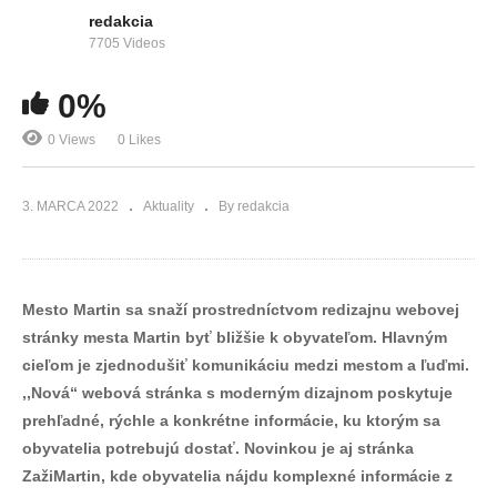
redakcia
7705 Videos
0%
0 Views
0 Likes
3. MARCA 2022
Aktuality
By redakcia
Mesto Martin sa snaží prostredníctvom redizajnu webovej
stránky mesta Martin byť bližšie k obyvateľom. Hlavným
cieľom je zjednodušiť komunikáciu medzi mestom a ľuďmi.
,,Nová“ webová stránka s moderným dizajnom poskytuje
prehľadné, rýchle a konkrétne informácie, ku ktorým sa
obyvatelia potrebujú dostať. Novinkou je aj stránka
ZažiMartin, kde obyvatelia nájdu komplexné informácie z