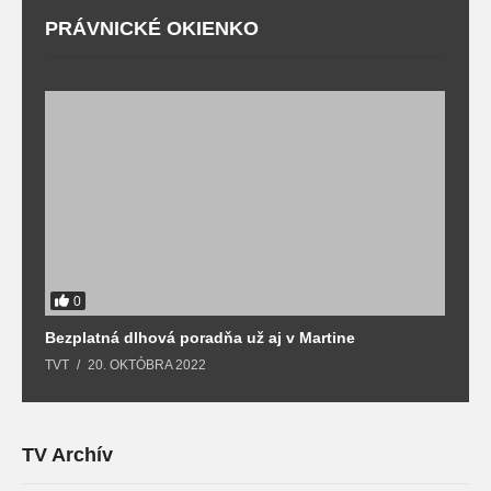
PRÁVNICKÉ OKIENKO
0
Bezplatná dlhová poradňa už aj v Martine
Z
TVT
20. OKTÓBRA 2022
T
TV Archív