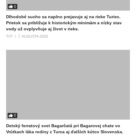
0
Dlhodobé sucho sa naplno prejavuje aj na rieke Turiec.
Prietok sa približuje k historickým minimám a nízky stav
vody už ovplyvňuje aj život v rieke.
TVT
7. AUGUSTA 2026
0
Detský ferratový svet Bagarčatá pri Bagarovej chate vo
Vrútkach láka rodiny z Turca aj ďalších kútov Slovenska.