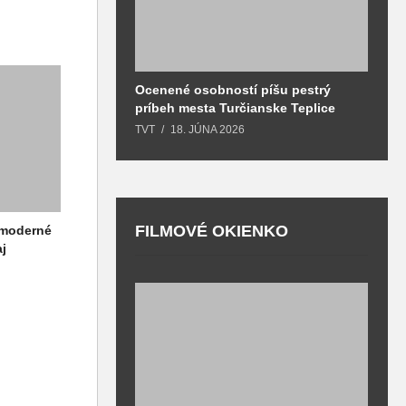
Ocenené osobností píšu pestrý
B
príbeh mesta Turčianske Teplice
l
o
TVT
18. JÚNA 2026
T
FILMOVÉ OKIENKO
i moderné
aj
F
T