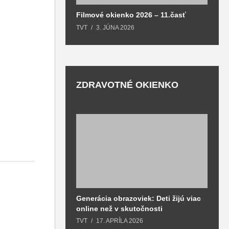
Filmové okienko 2026 – 11.časť
TVT
3. JÚNA 2026
ZDRAVOTNÉ OKIENKO
Generácia obrazoviek: Deti žijú viac
D
online než v skutočnosti
z
h
TVT
17. APRÍLA 2026
T