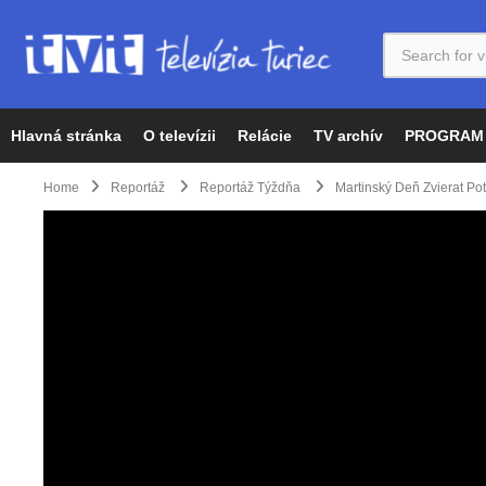
Hlavná stránka
O televízii
Relácie
TV archív
PROGRAM
Home
Reportáž
Reportáž Týždňa
Martinský Deň Zvierat Pote