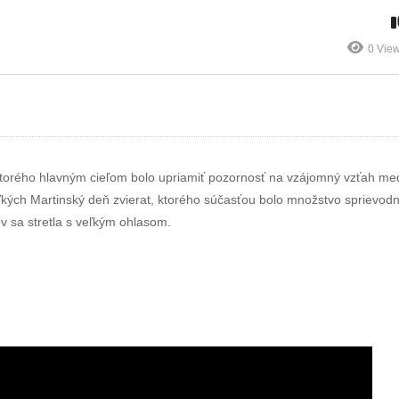
Do práce na
námestie vo
bicykli
švíkoch
0 Vie
ktorého hlavným cieľom bolo upriamiť pozornosť na vzájomný vzťah me
veľkých Martinský deň zvierat, ktorého súčasťou bolo množstvo sprievod
kov sa stretla s veľkým ohlasom.