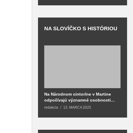
NA SLOVÍČKO S HISTÓRIOU
Na Národnom cintoríne v Martine
N
odpočívajú významné osobnosti
F
spojené aj s mestom Martin
redakcia
13. MARCA 2025
T