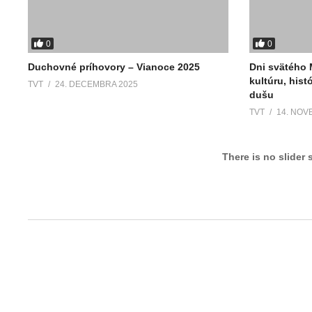
0
0
Duchovné príhovory – Vianoce 2025
Dni svätého M
kultúru, hist
TVT
24. DECEMBRA 2025
dušu
TVT
14. NOV
There is no slider 