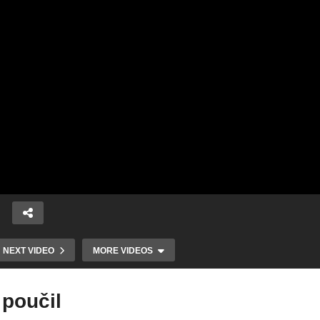
NEXT VIDEO
MORE VIDEOS
Pri slávnostnom
Ocenili
otvorení jarmoku
na
najúspešnejšie
praskalo
 poučil
tímy z kampane
Divadelné