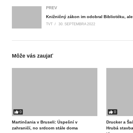
PREV
TVT
30. SEPTEMBRA 2022
Môže vás zaujať
0
0
Martinčania v Bruseli: Úspešní v
Drucker a Ša
zahraničí, no srdcom stále doma
Hrubá stavba