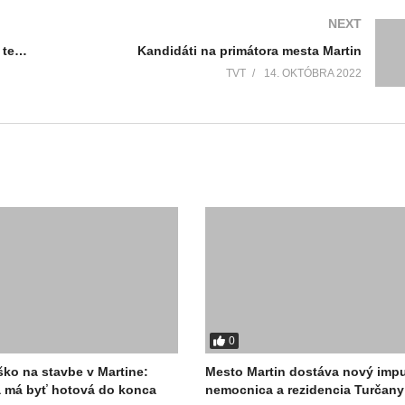
NEXT
Knižničný zákon im odobral Bibliotéku, ale teraz slávnostne vo svojich priestoroch otvorili novú
Kandidáti na primátora mesta Martin
TVT
14. OKTÓBRA 2022
0
ško na stavbe v Martine:
Mesto Martin dostáva nový impu
 má byť hotová do konca
nemocnica a rezidencia Turčany