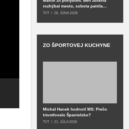
Martin žil pohybom: Beh zdravia
T
rozhýbal mesto, sobota patrila
S
zdraviu a prevencii
TVT
26. JÚNA 2026
T
ZO ŠPORTOVEJ KUCHYNE
Knižničný zákon
im odobral
Michal Hanek hodnotí MS: Prečo
S
Bibliotéku, ale
B
triumfovalo Španielsko?
2
teraz slávnostne
v
o
TVT
21. JÚLA 2026
T
vo svojich
Kandidáti na
m