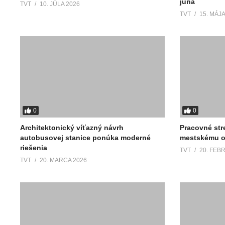
júna
TVT
10. JÚLA 2026
TVT
15. MÁJA
0
0
Architektonický víťazný návrh
Pracovné str
autobusovej stanice ponúka moderné
mestskému o
riešenia
TVT
20. FEB
TVT
20. MARCA 2026