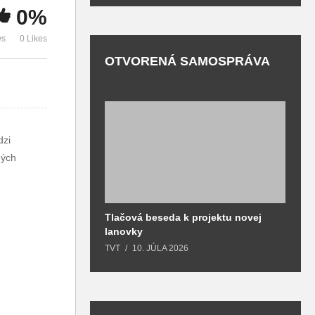
priestoroch
primátora mesta
m
0%
otvorili novú
Martin
s
ws
0 Likes
OTVORENÁ SAMOSPRÁVA
dzi
ných
Tlačová beseda k projektu novej
O
lanovky
T
TVT
10. JÚLA 2026