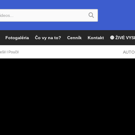
Fotogaléria
Čo vy na to?
Cenník
Kontakt
🔴 ŽIVÉ VYS
AUTO
šil I Poučil