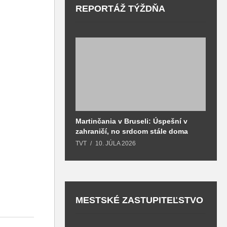
REPORTÁŽ TÝŽDŇA
Martinčania v Bruseli: Úspešní v
D
zahraničí, no srdcom stále doma
H
k
TVT
10. JÚLA 2026
T
MESTSKÉ ZASTUPITEĽSTVO