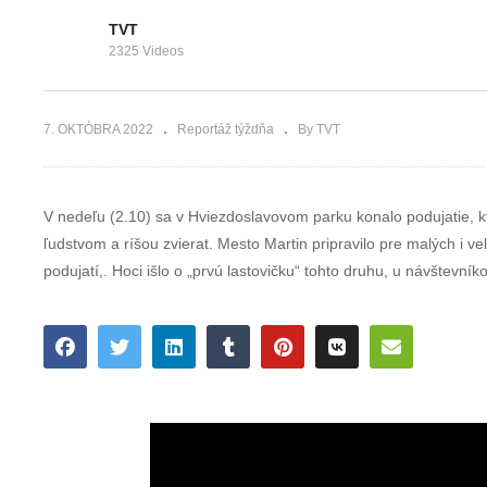
pracovníci sú
dopravných
rovnakí
školách
TVT
2325 Videos
7. OKTÓBRA 2022
Reportáž týždňa
By TVT
V nedeľu (2.10) sa v Hviezdoslavovom parku konalo podujatie, 
ľudstvom a ríšou zvierat. Mesto Martin pripravilo pre malých i 
podujatí,. Hoci išlo o „prvú lastovičku“ tohto druhu, u návštevní