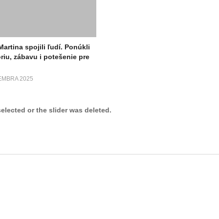
artina spojili ľudí. Ponúkli
óriu, zábavu i potešenie pre
EMBRA 2025
selected or the slider was deleted.