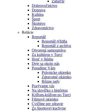
Záturčie
Dobrovoľníctvo
Doprava
Kultúra
Šport
Školstvo
Zdravotníctvo
Relácie
Reportáž
Reportáž týždňa
Reportáž z archívu
Otvorená samospráva
Za kultúrou v Turci
Hosť v štúdiu
Deje sa okolo nás
Poradíme Vám
Právnicke okienko
Zdravotné okienko
Rôzne rady
Pozývame vás
Na slovíčko s históriou
Krížom-krážom po Turci
Filmové okienko
Cvičíme pre zdravie
Zo športovej kuchyne