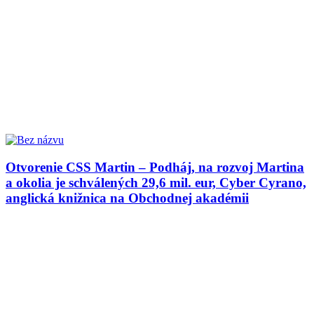
Otvorenie CSS Martin – Podháj, na rozvoj Martina
a okolia je schválených 29,6 mil. eur, Cyber Cyrano,
anglická knižnica na Obchodnej akadémii