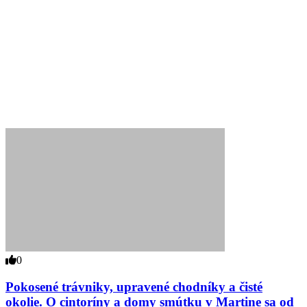
0
Pokosené trávniky, upravené chodníky a čisté
okolie. O cintoríny a domy smútku v Martine sa od