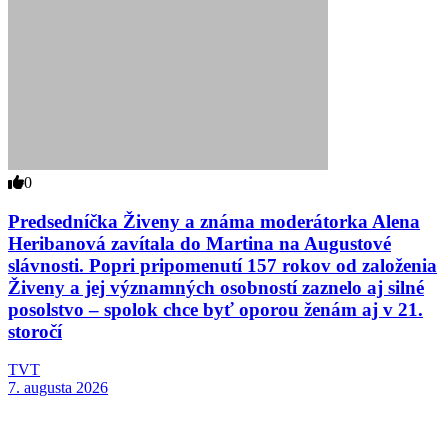
0
Predsedníčka Živeny a známa moderátorka Alena
Heribanová zavítala do Martina na Augustové
slávnosti. Popri pripomenutí 157 rokov od založenia
Živeny a jej významných osobností zaznelo aj silné
posolstvo – spolok chce byť oporou ženám aj v 21.
storočí
TVT
7. augusta 2026