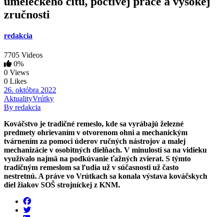
umeleckého citu, poctivej práce a vysokej
zručnosti
redakcia
7705 Videos
0%
0 Views
0 Likes
26. októbra 2022
Aktuality
Vrútky
By redakcia
Kováčstvo je tradičné remeslo, kde sa vyrábajú železné
predmety ohrievaním v otvorenom ohni a mechanickým
tvárnením za pomoci úderov ručných nástrojov a malej
mechanizácie v osobitných dielňach. V minulosti sa na vidieku
využívalo najmä na podkúvanie ťažných zvierat. S týmto
tradičným remeslom sa ľudia už v súčasnosti už často
nestretnú. A práve vo Vrútkach sa konala výstava kováčskych
diel žiakov SOŠ strojníckej z KNM.