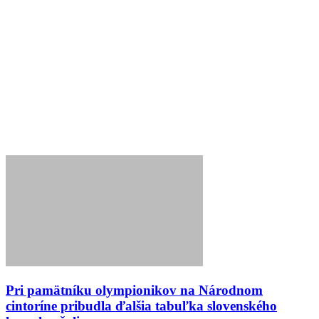
Pri pamätníku olympionikov na Národnom
cintoríne pribudla ďalšia tabuľka slovenského