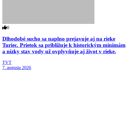
0
Dlhodobé sucho sa naplno prejavuje aj na rieke
Turiec. Prietok sa približuje k historickým minimám
a nízky stav vody už ovplyvňuje aj život v rieke.
TVT
7. augusta 2026