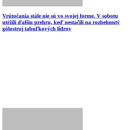
Vrútočania stále nie sú vo svojej forme. V sobotu
utŕžili ďalšiu prehru, keď nestačili na rozbehnutý
gólostroj tabuľkových lídrov