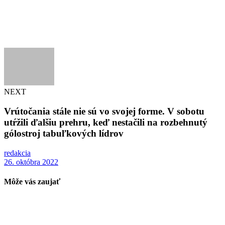
NEXT
Vrútočania stále nie sú vo svojej forme. V sobotu
utŕžili ďalšiu prehru, keď nestačili na rozbehnutý
gólostroj tabuľkových lídrov
redakcia
26. októbra 2022
Môže vás zaujať