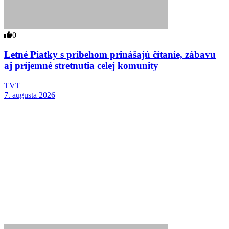
0
Letné Piatky s príbehom prinášajú čítanie, zábavu
aj príjemné stretnutia celej komunity
TVT
7. augusta 2026