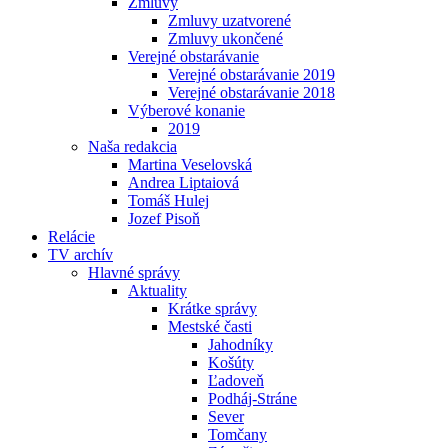
Zmluvy
Zmluvy uzatvorené
Zmluvy ukončené
Verejné obstarávanie
Verejné obstarávanie 2019
Verejné obstarávanie 2018
Výberové konanie
2019
Naša redakcia
Martina Veselovská
Andrea Liptaiová
Tomáš Hulej
Jozef Pisoň
Relácie
TV archív
Hlavné správy
Aktuality
Krátke správy
Mestské časti
Jahodníky
Košúty
Ľadoveň
Podháj-Stráne
Sever
Tomčany