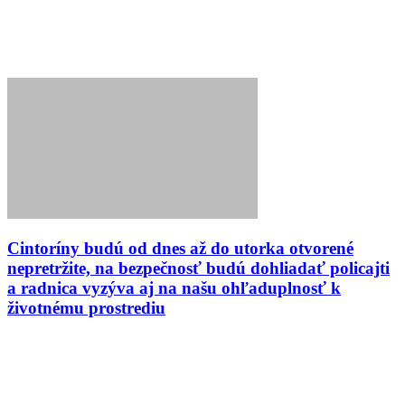
Cintoríny budú od dnes až do utorka otvorené
nepretržite, na bezpečnosť budú dohliadať policajti
a radnica vyzýva aj na našu ohľaduplnosť k
životnému prostrediu