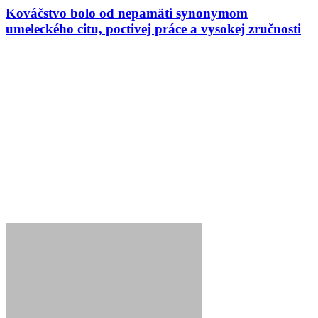
Kováčstvo bolo od nepamäti synonymom
umeleckého citu, poctivej práce a vysokej zručnosti