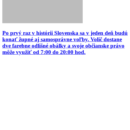
Po prvý raz v histórii Slovenska sa v jeden deň budú
konať župné aj samosprávne voľby. Volič dostane
dve farebne odlišné obálky a svoje občianske právo
môže využiť od 7:00 do 20:00 hod.