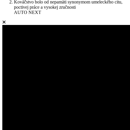
Kováčstvo bolo od nepamäti synonymom umeleckého citu,
poctivej práce a vysokej zručnosti
AUTO NEXT