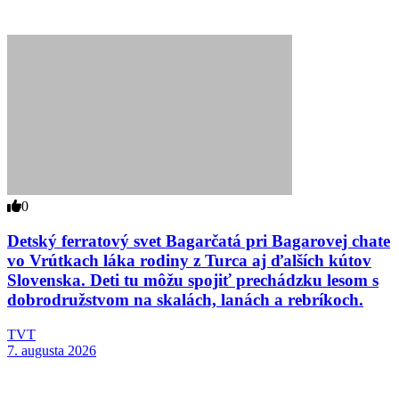
0
Detský ferratový svet Bagarčatá pri Bagarovej chate
vo Vrútkach láka rodiny z Turca aj ďalších kútov
Slovenska. Deti tu môžu spojiť prechádzku lesom s
dobrodružstvom na skalách, lanách a rebríkoch.
TVT
7. augusta 2026