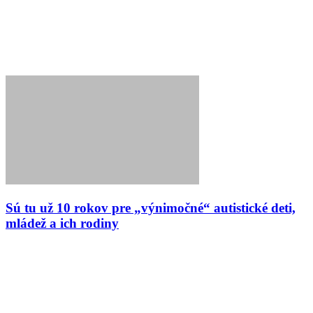
Sú tu už 10 rokov pre „výnimočné“ autistické deti,
mládež a ich rodiny