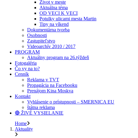
Život v meste
Aktuálna téma
OD VECI K VECI
Potulky ulicami mesta Martin
Tipy na víkend
Dokumentárna tvorba
Osobnosti
Zastupiteľstvo
Videoarchív 2010 / 2017
PROGRAM
Aktuálny program na 26.týždeň
Fotogaléria
Čo vy na to?
Cenník
Reklama v TVT
Propagácia na Facebooku
Prenájom Kina Moskva
Kontakt
Vyhlásenie o prístupnosti – SMERNICA EU
štátna reklama
🔴 ŽIVÉ VYSIELANIE
Home
Aktuality