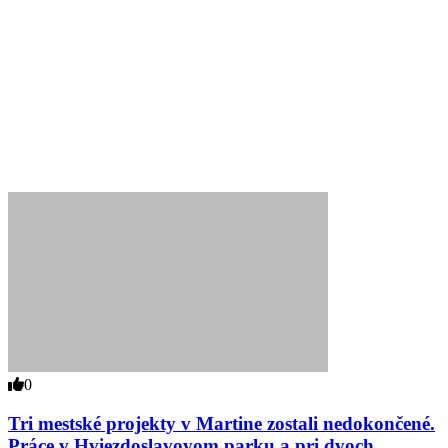
0
Tri mestské projekty v Martine zostali nedokončené.
Práce v Hviezdoslavovom parku a pri dvoch