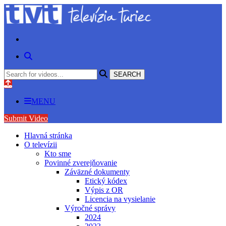
MENU
Submit Video
Hlavná stránka
O televízii
Kto sme
Povinné zverejňovanie
Záväzné dokumenty
Etický kódex
Výpis z OR
Licencia na vysielanie
Výročné správy
2024