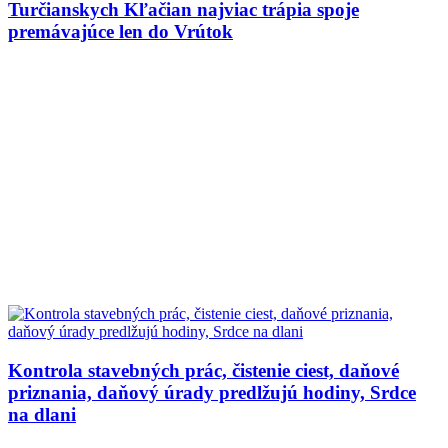
Turčianskych Kľačian najviac trápia spoje
premávajúce len do Vrútok
Kontrola stavebných prác, čistenie ciest, daňové
priznania, daňový úrady predlžujú hodiny, Srdce
na dlani