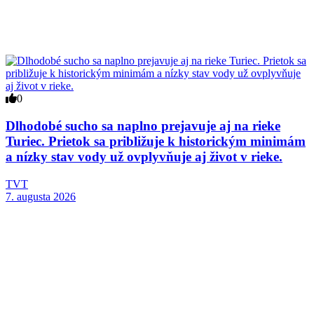
0
Dlhodobé sucho sa naplno prejavuje aj na rieke
Turiec. Prietok sa približuje k historickým minimám
a nízky stav vody už ovplyvňuje aj život v rieke.
TVT
7. augusta 2026