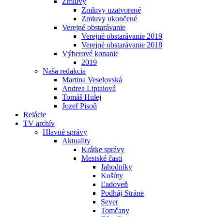
Zmluvy
Zmluvy uzatvorené
Zmluvy ukončené
Verejné obstarávanie
Verejné obstarávanie 2019
Verejné obstarávanie 2018
Výberové konanie
2019
Naša redakcia
Martina Veselovská
Andrea Liptaiová
Tomáš Hulej
Jozef Pisoň
Relácie
TV archív
Hlavné správy
Aktuality
Krátke správy
Mestské časti
Jahodníky
Košúty
Ľadoveň
Podháj-Stráne
Sever
Tomčany