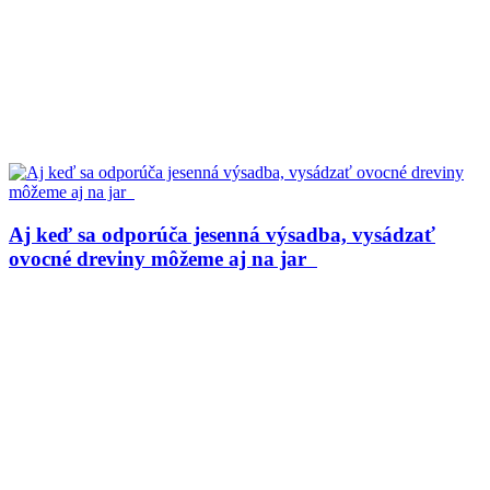
Aj keď sa odporúča jesenná výsadba, vysádzať
ovocné dreviny môžeme aj na jar