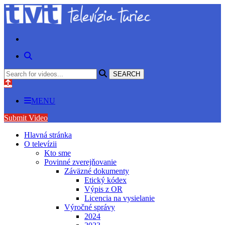
MENU
Submit Video
Hlavná stránka
O televízii
Kto sme
Povinné zverejňovanie
Záväzné dokumenty
Etický kódex
Výpis z OR
Licencia na vysielanie
Výročné správy
2024