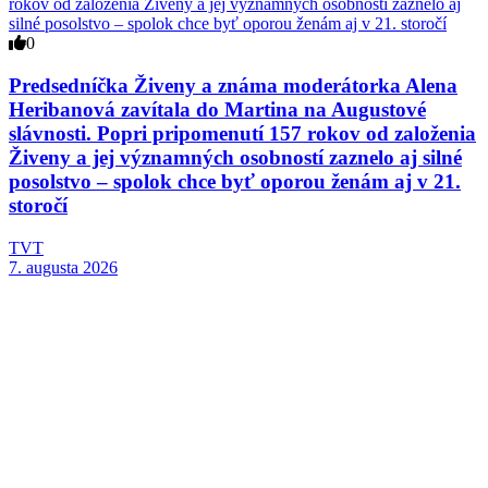
0
Predsedníčka Živeny a známa moderátorka Alena
Heribanová zavítala do Martina na Augustové
slávnosti. Popri pripomenutí 157 rokov od založenia
Živeny a jej významných osobností zaznelo aj silné
posolstvo – spolok chce byť oporou ženám aj v 21.
storočí
TVT
7. augusta 2026