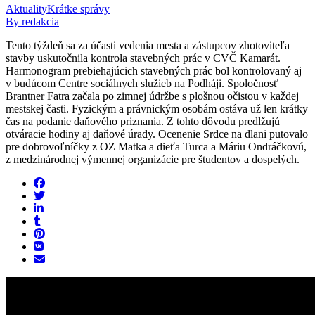
Aktuality
Krátke správy
By redakcia
Tento týždeň sa za účasti vedenia mesta a zástupcov zhotoviteľa
stavby uskutočnila kontrola stavebných prác v CVČ Kamarát.
Harmonogram prebiehajúcich stavebných prác bol kontrolovaný aj
v budúcom Centre sociálnych služieb na Podháji. Spoločnosť
Brantner Fatra začala po zimnej údržbe s plošnou očistou v každej
mestskej časti. Fyzickým a právnickým osobám ostáva už len krátky
čas na podanie daňového priznania. Z tohto dôvodu predlžujú
otváracie hodiny aj daňové úrady. Ocenenie Srdce na dlani putovalo
pre dobrovoľníčky z OZ Matka a dieťa Turca a Máriu Ondráčkovú,
z medzinárodnej výmennej organizácie pre študentov a dospelých.