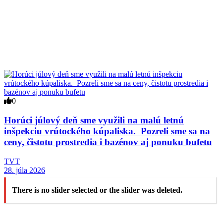
0
Horúci júlový deň sme využili na malú letnú
inšpekciu vrútockého kúpaliska. Pozreli sme sa na
ceny, čistotu prostredia i bazénov aj ponuku bufetu
TVT
28. júla 2026
There is no slider selected or the slider was deleted.