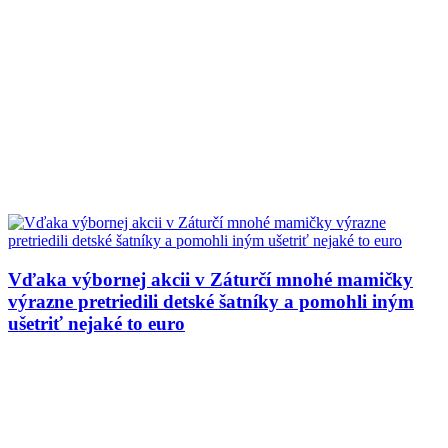
Vďaka výbornej akcii v Záturčí mnohé mamičky
výrazne pretriedili detské šatníky a pomohli iným
ušetriť nejaké to euro