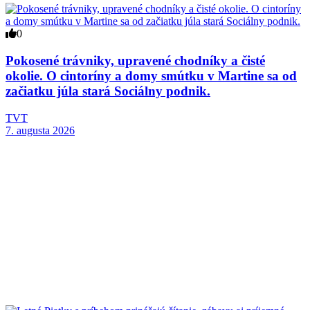
0
Pokosené trávniky, upravené chodníky a čisté
okolie. O cintoríny a domy smútku v Martine sa od
začiatku júla stará Sociálny podnik.
TVT
7. augusta 2026