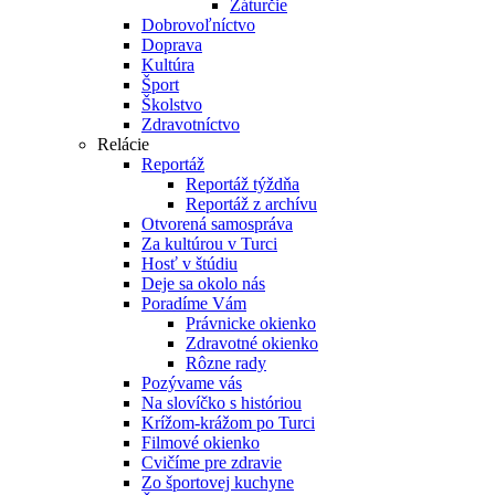
Záturčie
Dobrovoľníctvo
Doprava
Kultúra
Šport
Školstvo
Zdravotníctvo
Relácie
Reportáž
Reportáž týždňa
Reportáž z archívu
Otvorená samospráva
Za kultúrou v Turci
Hosť v štúdiu
Deje sa okolo nás
Poradíme Vám
Právnicke okienko
Zdravotné okienko
Rôzne rady
Pozývame vás
Na slovíčko s históriou
Krížom-krážom po Turci
Filmové okienko
Cvičíme pre zdravie
Zo športovej kuchyne