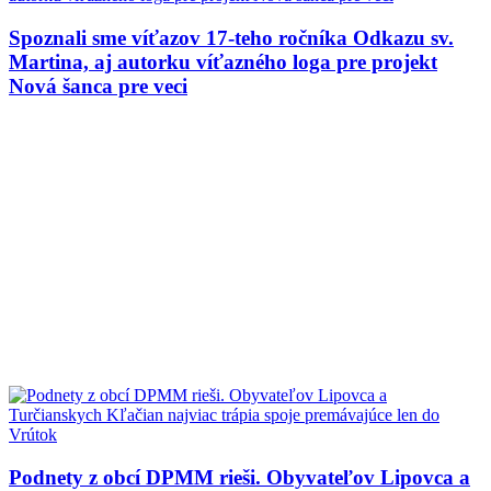
Spoznali sme víťazov 17-teho ročníka Odkazu sv.
Martina, aj autorku víťazného loga pre projekt
Nová šanca pre veci
Podnety z obcí DPMM rieši. Obyvateľov Lipovca a