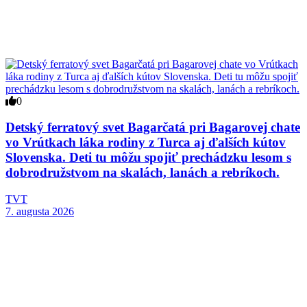
0
Detský ferratový svet Bagarčatá pri Bagarovej chate
vo Vrútkach láka rodiny z Turca aj ďalších kútov
Slovenska. Deti tu môžu spojiť prechádzku lesom s
dobrodružstvom na skalách, lanách a rebríkoch.
TVT
7. augusta 2026