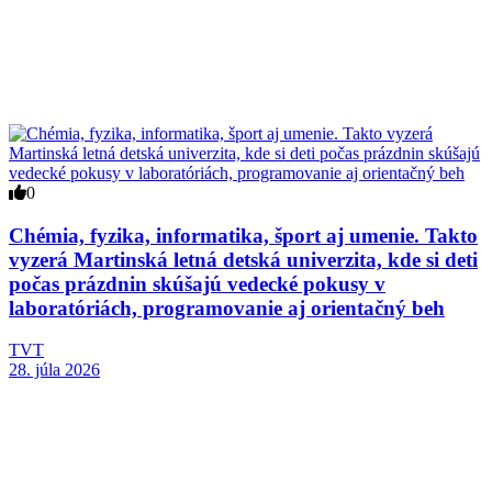
0
Chémia, fyzika, informatika, šport aj umenie. Takto
vyzerá Martinská letná detská univerzita, kde si deti
počas prázdnin skúšajú vedecké pokusy v
laboratóriách, programovanie aj orientačný beh
TVT
28. júla 2026