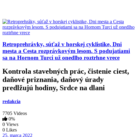
Retroprehrávky, súťaž v horskej cyklistike, Dni
mesta a Cesta rozprávkovým lesom. S podujatiami
sa na Hornom Turci už onedlho roztrhne vrece
Kontrola stavebných prác, čistenie ciest,
daňové priznania, daňový úrady
predlžujú hodiny, Srdce na dlani
redakcia
7705 Videos
0%
0 Views
0 Likes
25. marca 2022