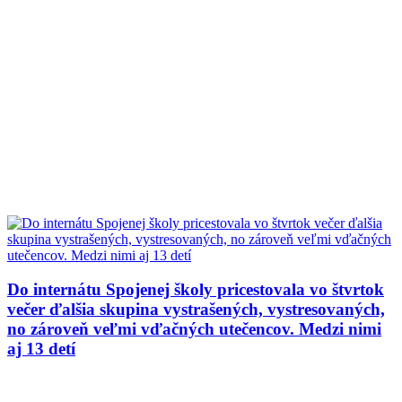
Do internátu Spojenej školy pricestovala vo štvrtok
večer ďalšia skupina vystrašených, vystresovaných,
no zároveň veľmi vďačných utečencov. Medzi nimi
aj 13 detí