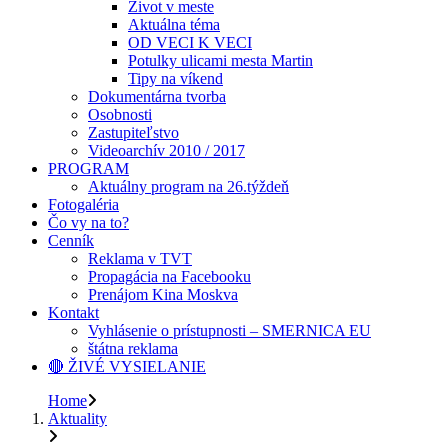
Život v meste
Aktuálna téma
OD VECI K VECI
Potulky ulicami mesta Martin
Tipy na víkend
Dokumentárna tvorba
Osobnosti
Zastupiteľstvo
Videoarchív 2010 / 2017
PROGRAM
Aktuálny program na 26.týždeň
Fotogaléria
Čo vy na to?
Cenník
Reklama v TVT
Propagácia na Facebooku
Prenájom Kina Moskva
Kontakt
Vyhlásenie o prístupnosti – SMERNICA EU
štátna reklama
🔴 ŽIVÉ VYSIELANIE
Home
Aktuality