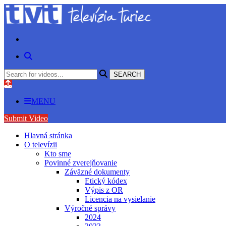
MENU
Submit Video
Hlavná stránka
O televízii
Kto sme
Povinné zverejňovanie
Záväzné dokumenty
Etický kódex
Výpis z OR
Licencia na vysielanie
Výročné správy
2024