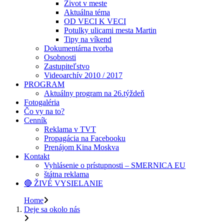
Život v meste
Aktuálna téma
OD VECI K VECI
Potulky ulicami mesta Martin
Tipy na víkend
Dokumentárna tvorba
Osobnosti
Zastupiteľstvo
Videoarchív 2010 / 2017
PROGRAM
Aktuálny program na 26.týždeň
Fotogaléria
Čo vy na to?
Cenník
Reklama v TVT
Propagácia na Facebooku
Prenájom Kina Moskva
Kontakt
Vyhlásenie o prístupnosti – SMERNICA EU
štátna reklama
🔴 ŽIVÉ VYSIELANIE
Home
Deje sa okolo nás