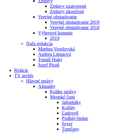
Zmluvy
Zmluvy uzatvorené
Zmluvy ukončené
Verejné obstarávanie
Verejné obstarávanie 2019
Verejné obstarávanie 2018
Výberové konanie
2019
Naša redakcia
Martina Veselovská
Andrea Liptaiová
Tomáš Hulej
Jozef Pisoň
Relácie
TV archív
Hlavné správy
Aktuality
Krátke správy
Mestské časti
Jahodníky
Košúty
Ľadoveň
Podháj-Stráne
Sever
Tomčany