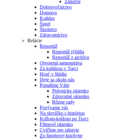
Záturčie
Dobrovoľníctvo
Doprava
Kultúra
Šport
Školstvo
Zdravotníctvo
Relácie
Reportáž
Reportáž týždňa
Reportáž z archívu
Otvorená samospráva
Za kultúrou v Turci
Hosť v štúdiu
Deje sa okolo nás
Poradíme Vám
Právnicke okienko
Zdravotné okienko
Rôzne rady
Pozývame vás
Na slovíčko s históriou
Krížom-krážom po Turci
Filmové okienko
Cvičíme pre zdravie
Zo športovej kuchyne