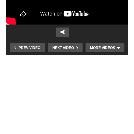
PREV VIDEO
NEXT VIDEO
MORE VIDEOS
Kolkársky prebor zahájil už 19-ty ročník
súťaže pre malých i veľkých. Martinská
celoročná olympiáda opäť preverí
rekreačných športovcov v piatich
disciplínach