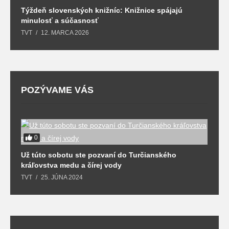
Týždeň slovenských knižníc: Knižnice spájajú
J
minulosť a súčasnosť
k
TVT
12. MARCA 2026
T
POZÝVAME VÁS
0
Už túto sobotu ste pozvaní do Turčianského
M
kráľovstva medu a čírej vody
o
TVT
25. JÚNA 2024
T