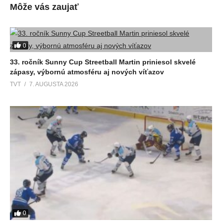
Môže vás zaujať
0
33. ročník Sunny Cup Streetball Martin priniesol skvelé
zápasy, výbornú atmosféru aj nových víťazov
TVT
7. AUGUSTA 2026
0