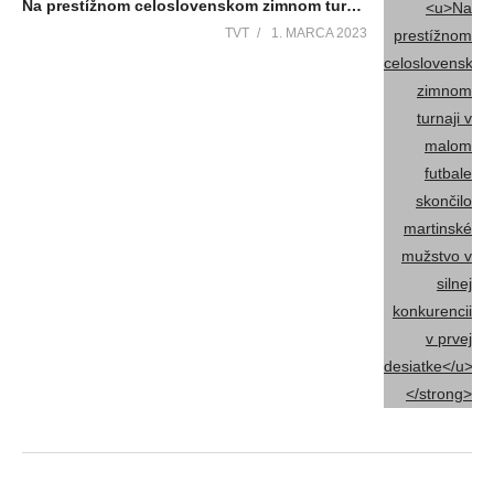
Na prestížnom celoslovenskom zimnom turnaji v malom futbale skončilo martinské mužstvo v silnej konkurencii v prvej desiatke
TVT
1. MARCA 2023