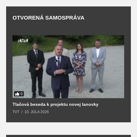
OTVORENÁ SAMOSPRÁVA
O
T
0
y
Tlačová beseda k projektu novej lanovky
TVT
10. JÚLA 2026