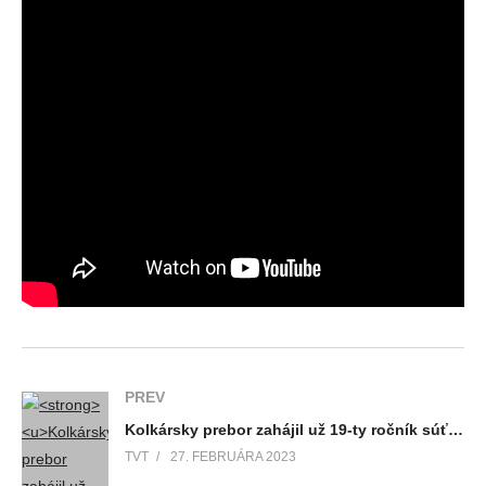
PREV
Kolkársky prebor zahájil už 19-ty ročník súťaže pre malých i veľkých. Martinská celoročná olympiáda opäť preverí rekreačných športovcov v piatich disciplínach
TVT
27. FEBRUÁRA 2023