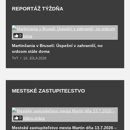
REPORTÁŽ TÝŽDŇA
0
Martinčania v Bruseli: Úspešní v zahraničí, no
D
srdcom stále doma
m
TVT
10. JÚLA 2026
T
MESTSKÉ ZASTUPITEĽSTVO
0
M
Mestské zastupiteľstvo mesta Martin dňa 13.7.2026 –
T