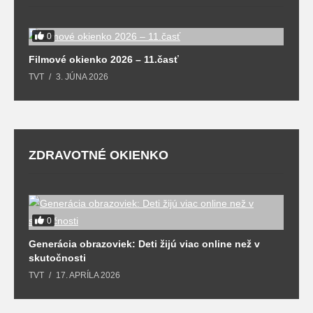
0
F
Filmové okienko 2026 – 11.časť
T
TVT
3. JÚNA 2026
ZDRAVOTNÉ OKIENKO
0
Generácia obrazoviek: Deti žijú viac online než v
D
skutočnosti
s
TVT
17. APRÍLA 2026
T