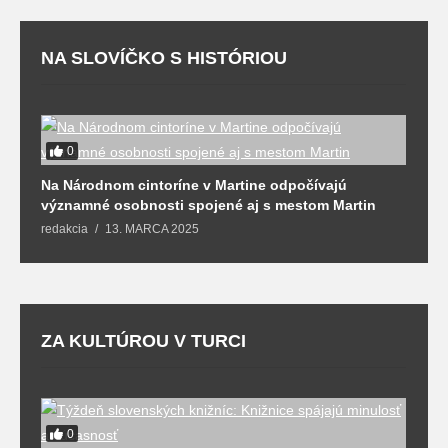
NA SLOVÍČKO S HISTÓRIOU
0
Na Národnom cintoríne v Martine odpočívajú
významné osobnosti spojené aj s mestom Martin
redakcia
13. MARCA 2025
ZA KULTÚROU V TURCI
N
R
T
0