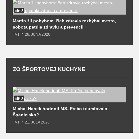
0
T
Martin žil pohybom: Beh zdravia rozhýbal mesto,
T
sobota patrila zdraviu a prevencii
TVT
26. JÚNA 2026
ZO ŠPORTOVEJ KUCHYNE
0
l
Michal Hanek hodnotí MS: Prečo triumfovalo
S
Španielsko?
t
TVT
21. JÚLA 2026
T