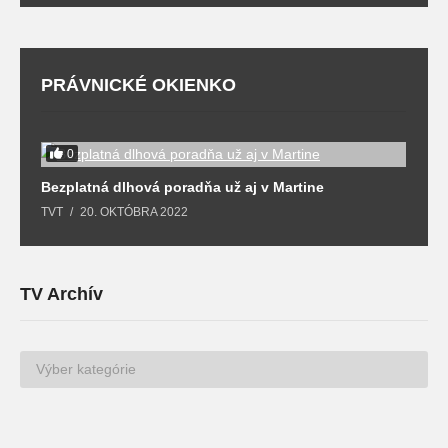
PRÁVNICKÉ OKIENKO
0
Bezplatná dlhová poradňa už aj v Martine
Z
TVT
20. OKTÓBRA 2022
T
TV Archív
TV
Archív