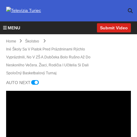
MENU
Submit Video
Home
Školstvo
Iné Školy Sa V Piatok Pred Prázdninami Rýchlo
Vyprázdnili, No V ZŠ A.Dubčeka Bolo Rušno Až Do
Neskorého Večera. Žiaci, Rodičia I Učitelia Si Dali
Spoločný Basketbalový Turnaj
AUTO NEXT