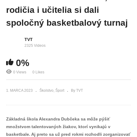
rodičia i učitelia si dali
spoločný basketbalový turnaj
TVT
2325 Videos
0%
0 Views
0 Likes
1. MARCA 2023
Školstvo
Šport
By TVT
Základná škola Alexandra Dubčeka sa môže pýšiť
množstvom talentovaných žiakov, ktorí vynikajú v
basketbale. Aj preto sa už pred rokmi rozhodli zorganizovať