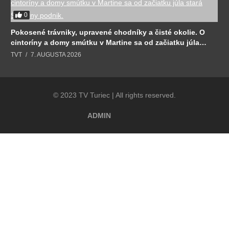
0
Pokosené trávniky, upravené chodníky a čisté okolie. O
cintoríny a domy smútku v Martine sa od začiatku júla
stará Sociálny podnik.
TVT
7. AUGUSTA 2026
© 2023 TV Turiec | All rights reserved.
ADMIN