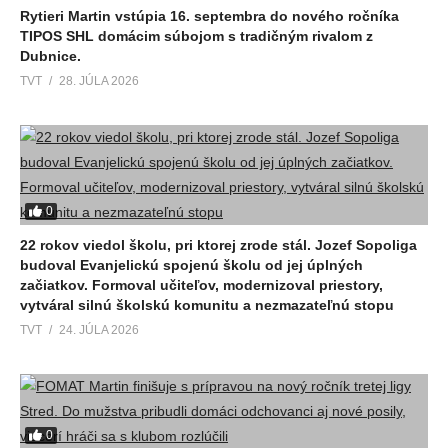
Rytieri Martin vstúpia 16. septembra do nového ročníka
TIPOS SHL domácim súbojom s tradičným rivalom z
Dubnice.
TVT
28. JÚLA 2026
0
22 rokov viedol školu, pri ktorej zrode stál. Jozef Sopoliga
budoval Evanjelickú spojenú školu od jej úplných
začiatkov. Formoval učiteľov, modernizoval priestory,
vytváral silnú školskú komunitu a nezmazateľnú stopu
TVT
24. JÚLA 2026
0