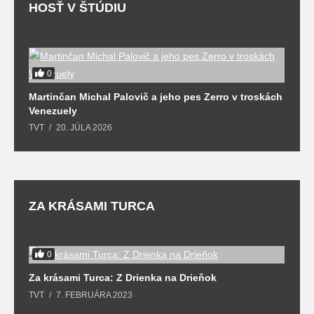
HOSŤ V ŠTÚDIU
0
Martinčan Michal Palovič a jeho pes Zerro v troskách
N
Venezuely
c
TVT
20. JÚLA 2026
re
ZA KRÁSAMI TURCA
0
Za krásami Turca: Z Drienka na Drieňok
Z
TVT
7. FEBRUÁRA 2023
T