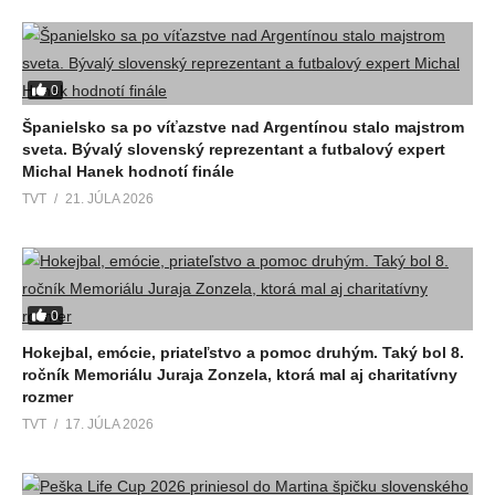
0
Španielsko sa po víťazstve nad Argentínou stalo majstrom
sveta. Bývalý slovenský reprezentant a futbalový expert
Michal Hanek hodnotí finále
TVT
21. JÚLA 2026
0
Hokejbal, emócie, priateľstvo a pomoc druhým. Taký bol 8.
ročník Memoriálu Juraja Zonzela, ktorá mal aj charitatívny
rozmer
TVT
17. JÚLA 2026