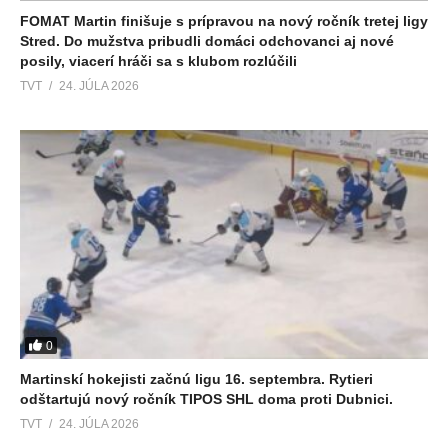
FOMAT Martin finišuje s prípravou na nový ročník tretej ligy
Stred. Do mužstva pribudli domáci odchovanci aj nové
posily, viacerí hráči sa s klubom rozlúčili
TVT
24. JÚLA 2026
0
Martinskí hokejisti začnú ligu 16. septembra. Rytieri
odštartujú nový ročník TIPOS SHL doma proti Dubnici.
TVT
24. JÚLA 2026