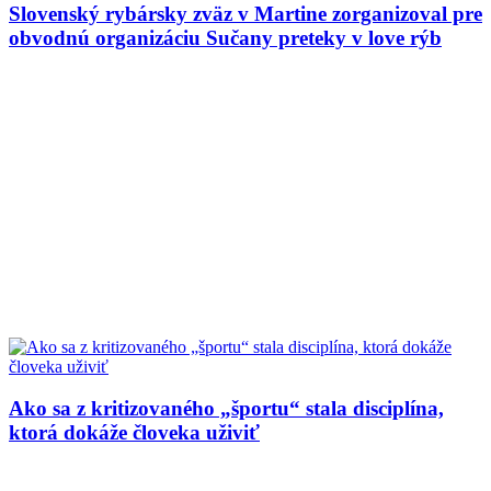
Slovenský rybársky zväz v Martine zorganizoval pre
obvodnú organizáciu Sučany preteky v love rýb
Ako sa z kritizovaného „športu“ stala disciplína,
ktorá dokáže človeka uživiť