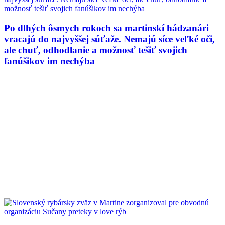
Po dlhých ôsmych rokoch sa martinskí hádzanári
vracajú do najvyššej súťaže. Nemajú síce veľké oči,
ale chuť, odhodlanie a možnosť tešiť svojich
fanúšikov im nechýba