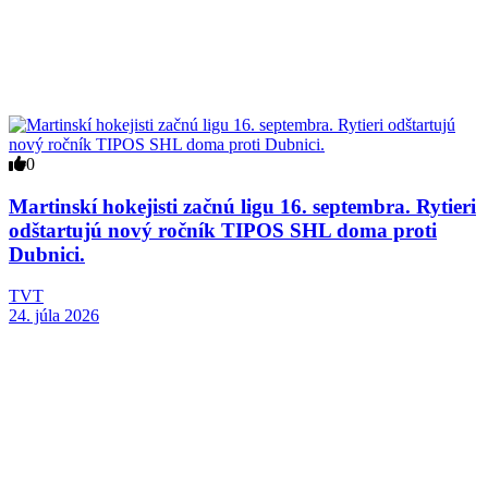
0
Martinskí hokejisti začnú ligu 16. septembra. Rytieri
odštartujú nový ročník TIPOS SHL doma proti
Dubnici.
TVT
24. júla 2026