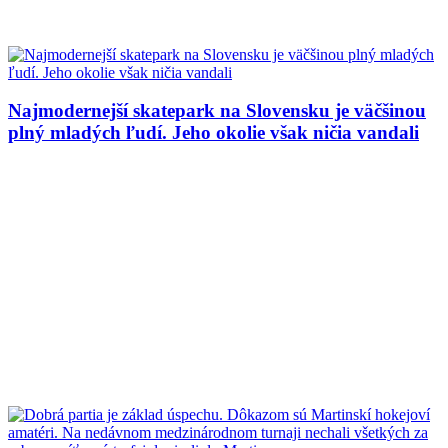
Najmodernejší skatepark na Slovensku je väčšinou
plný mladých ľudí. Jeho okolie však ničia vandali