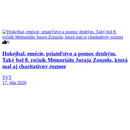
0
Hokejbal, emócie, priateľstvo a pomoc druhým.
Taký bol 8. ročník Memoriálu Juraja Zonzela, ktorá
mal aj charitatívny rozmer
TVT
17. júla 2026