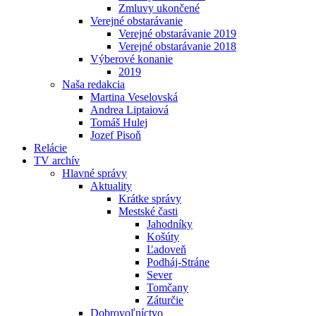
Zmluvy ukončené
Verejné obstarávanie
Verejné obstarávanie 2019
Verejné obstarávanie 2018
Výberové konanie
2019
Naša redakcia
Martina Veselovská
Andrea Liptaiová
Tomáš Hulej
Jozef Pisoň
Relácie
TV archív
Hlavné správy
Aktuality
Krátke správy
Mestské časti
Jahodníky
Košúty
Ľadoveň
Podháj-Stráne
Sever
Tomčany
Záturčie
Dobrovoľníctvo