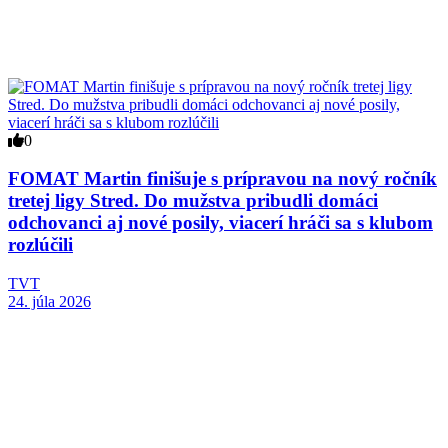
0
FOMAT Martin finišuje s prípravou na nový ročník
tretej ligy Stred. Do mužstva pribudli domáci
odchovanci aj nové posily, viacerí hráči sa s klubom
rozlúčili
TVT
24. júla 2026