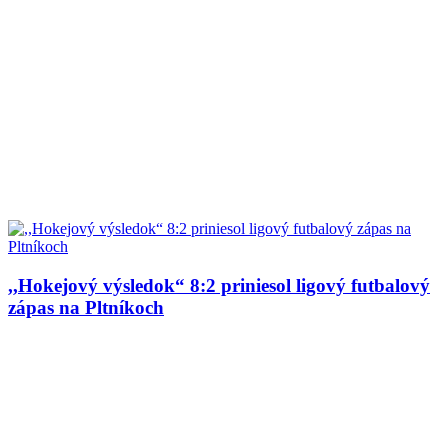
,,Hokejový výsledok“ 8:2 priniesol ligový futbalový
zápas na Pltníkoch