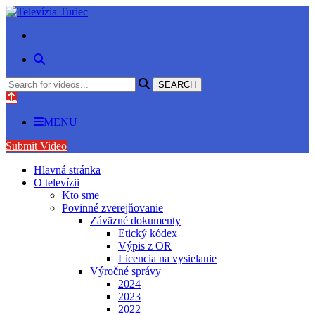
MENU
Submit Video
Hlavná stránka
O televízii
Kto sme
Povinné zverejňovanie
Záväzné dokumenty
Etický kódex
Výpis z OR
Licencia na vysielanie
Výročné správy
2024
2023
2022