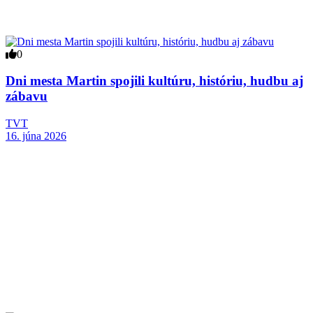
0
Dni mesta Martin spojili kultúru, históriu, hudbu aj
zábavu
TVT
16. júna 2026