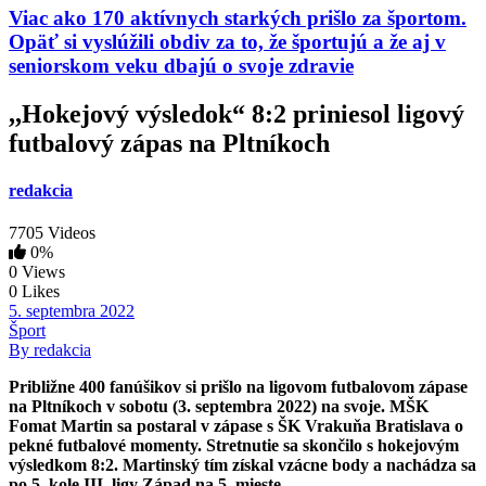
Viac ako 170 aktívnych starkých prišlo za športom.
Opäť si vyslúžili obdiv za to, že športujú a že aj v
seniorskom veku dbajú o svoje zdravie
,,Hokejový výsledok“ 8:2 priniesol ligový
futbalový zápas na Pltníkoch
redakcia
7705 Videos
0%
0 Views
0 Likes
5. septembra 2022
Šport
By redakcia
Približne 400 fanúšikov si prišlo na ligovom futbalovom zápase
na Pltníkoch v sobotu (3. septembra 2022) na svoje. MŠK
Fomat Martin sa postaral v zápase s ŠK Vrakuňa Bratislava o
pekné futbalové momenty. Stretnutie sa skončilo s hokejovým
výsledkom 8:2. Martinský tím získal vzácne body a nachádza sa
po 5. kole III. ligy Západ na 5. mieste.