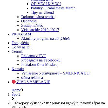
OD VECI K VECI
Potulky ulicami mesta Martin
Tipy na víkend
Dokumentárna tvorba
Osobnosti
Zastupiteľstvo
Videoarchív 2010 / 2017
PROGRAM
Aktuálny program na 26.týždeň
Fotogaléria
Čo vy na to?
Cenník
Reklama v TVT
Propagácia na Facebooku
Prenájom Kina Moskva
Kontakt
Vyhlásenie o prístupnosti – SMERNICA EU
štátna reklama
ŽIVÉ VYSIELANIE
Home
Šport
,,Hokejový výsledok“ 8:2 priniesol ligový futbalový zápas na
Pltníkoch