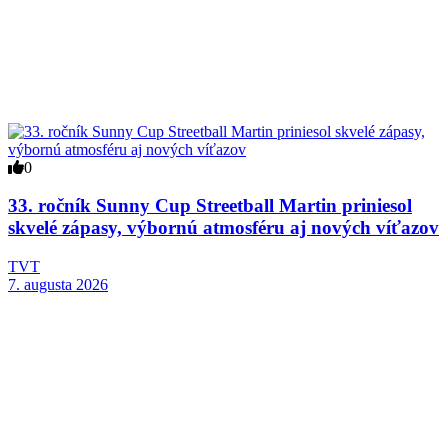
0
33. ročník Sunny Cup Streetball Martin priniesol
skvelé zápasy, výbornú atmosféru aj nových víťazov
TVT
7. augusta 2026