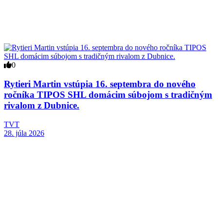
0
Rytieri Martin vstúpia 16. septembra do nového
ročníka TIPOS SHL domácim súbojom s tradičným
rivalom z Dubnice.
TVT
28. júla 2026