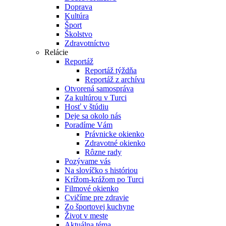
Doprava
Kultúra
Šport
Školstvo
Zdravotníctvo
Relácie
Reportáž
Reportáž týždňa
Reportáž z archívu
Otvorená samospráva
Za kultúrou v Turci
Hosť v štúdiu
Deje sa okolo nás
Poradíme Vám
Právnicke okienko
Zdravotné okienko
Rôzne rady
Pozývame vás
Na slovíčko s históriou
Krížom-krážom po Turci
Filmové okienko
Cvičíme pre zdravie
Zo športovej kuchyne
Život v meste
Aktuálna téma