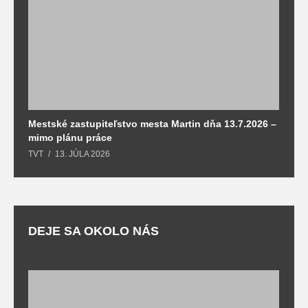
Mestské zastupiteľstvo mesta Martin dňa 13.7.2026 –
M
mimo plánu práce
T
TVT
13. JÚLA 2026
DEJE SA OKOLO NÁS