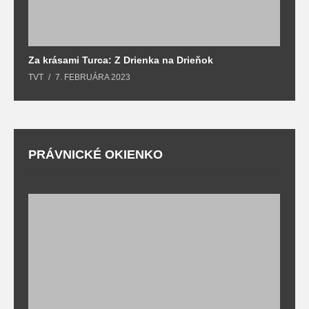
Za krásami Turca: Z Drienka na Drieňok
Z
TVT
7. FEBRUÁRA 2023
T
PRÁVNICKÉ OKIENKO