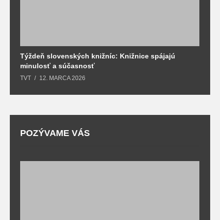
Týždeň slovenských knižníc: Knižnice spájajú
J
minulosť a súčasnosť
k
TVT
12. MARCA 2026
T
POZÝVAME VÁS