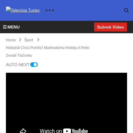
MENU
Submit Video
Home
Šport
Hokejisti Chcú Pomôcť Martinskému Hokeju A Preto
Zvolali Tlačovku
AUTO NEXT
Majst
rovst
vá
sveta
žiako
v v
Deň
MŠK
rádio
detí
Fom
orien
osláv
at