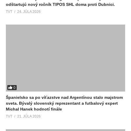
odštartujú nový ročník TIPOS SHL doma proti Dubnici.
TVT
24. JÚLA 2026
0
Španielsko sa po víťazstve nad Argentínou stalo majstrom
sveta. Bývalý slovenský reprezentant a futbalový expert
Michal Hanek hodnotí finále
TVT
21. JÚLA 2026