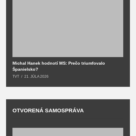
Michal Hanek hodnotí MS: Prečo triumfovalo
S
Španielsko?
t
TVT
21. JÚLA 2026
T
OTVORENÁ SAMOSPRÁVA