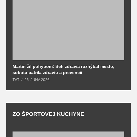
Martin žil pohybom: Beh zdravia rozhýbal mesto,
T
sobota patrila zdraviu a prevencii
T
TVT
26. JÚNA 2026
ZO ŠPORTOVEJ KUCHYNE