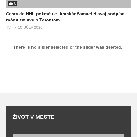
0
Cesta do NHL pokračuje: brankár Samuel Hlavaj podpísal
ročnú zmluvu s Torontom
TVT
10. JÚLA 2026
There is no slider selected or the slider was deleted.
ŽIVOT V MESTE