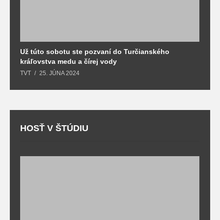
Už túto sobotu ste pozvaní do Turčianského
M
kráľovstva medu a čírej vody
o
TVT
25. JÚNA 2024
T
HOSŤ V ŠTÚDIU