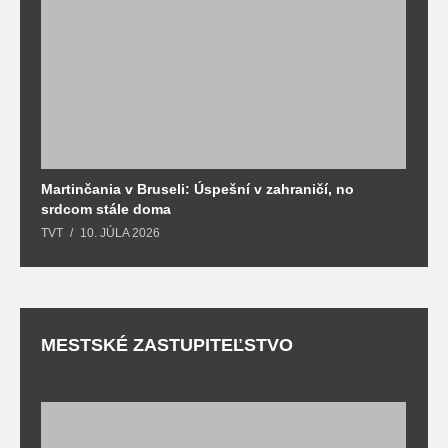
Martinčania v Bruseli: Úspešní v zahraničí, no
D
srdcom stále doma
m
TVT
10. JÚLA 2026
T
MESTSKÉ ZASTUPITEĽSTVO