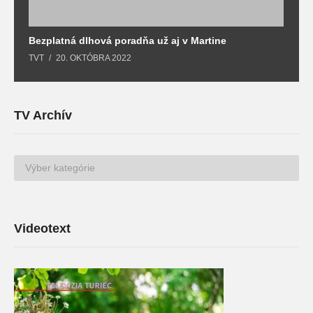
Bezplatná dlhová poradňa už aj v Martine
Z
TVT
20. OKTÓBRA 2022
T
TV Archív
TV
Archív
Videotext