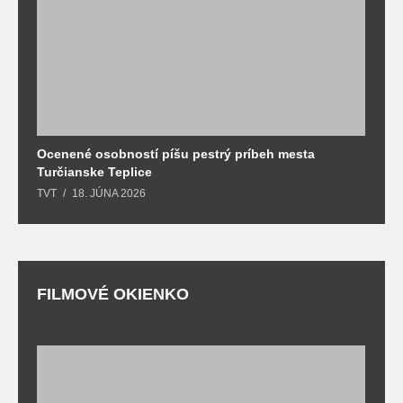
Ocenené osobností píšu pestrý príbeh mesta
B
Turčianske Teplice
n
TVT
18. JÚNA 2026
T
FILMOVÉ OKIENKO
F
T