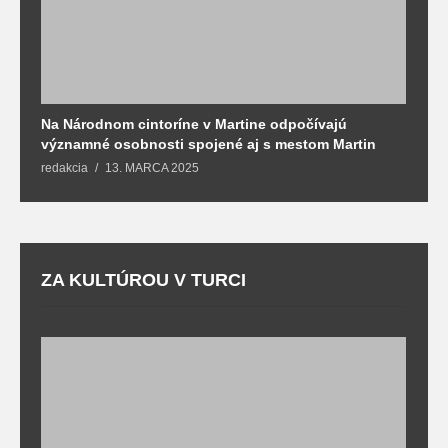
Na Národnom cintoríne v Martine odpočívajú
N
významné osobnosti spojené aj s mestom Martin
R
redakcia
13. MARCA 2025
T
ZA KULTÚROU V TURCI