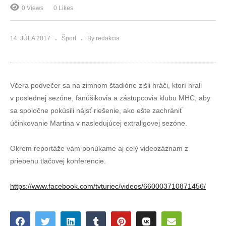
0 Views
0 Likes
14. JÚLA 2017
Šport
By redakcia
Včera podvečer sa na zimnom štadióne zišli hráči, ktorí hrali
v poslednej sezóne, fanúšikovia a zástupcovia klubu MHC, aby
sa spoločne pokúsili nájsť riešenie, ako ešte zachrániť
účinkovanie Martina v nasledujúcej extraligovej sezóne.
Okrem reportáže vám ponúkame aj celý videozáznam z
priebehu tlačovej konferencie.
https://www.facebook.com/tvturiec/videos/660003710871456/