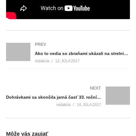
PREV
Ako to vedia so zbraňami ukázali na strelnici v Jahodníkoch vojaci v zálohe
redakcia
12. JÚLA 2017
NEXT
Dohrávkami sa skončila jarná časť 33. ročníka mestskej ligy malého futbalu
redakcia
14. JÚLA 2017
Môže vás zaujať