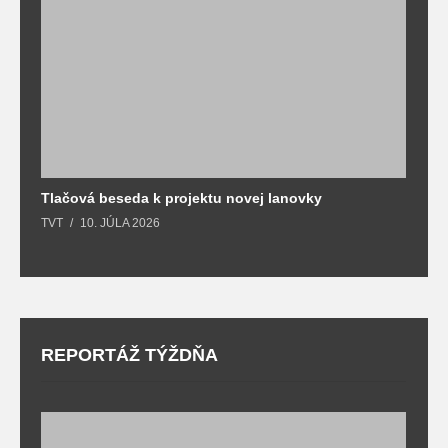
Tlačová beseda k projektu novej lanovky
O
TVT
10. JÚLA 2026
T
REPORTÁŽ TÝŽDŇA