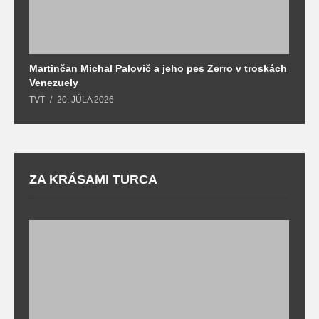
Martinčan Michal Palovič a jeho pes Zerro v troskách
N
Venezuely
c
TVT
20. JÚLA 2026
re
ZA KRÁSAMI TURCA