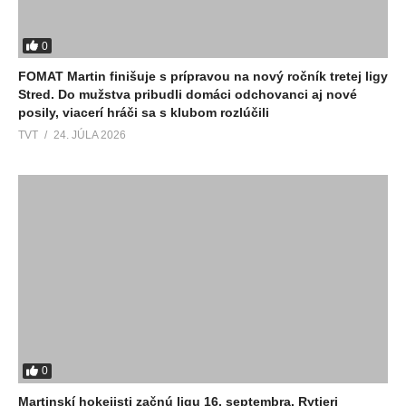
0
FOMAT Martin finišuje s prípravou na nový ročník tretej ligy
Stred. Do mužstva pribudli domáci odchovanci aj nové
posily, viacerí hráči sa s klubom rozlúčili
TVT
24. JÚLA 2026
0
Martinskí hokejisti začnú ligu 16. septembra. Rytieri