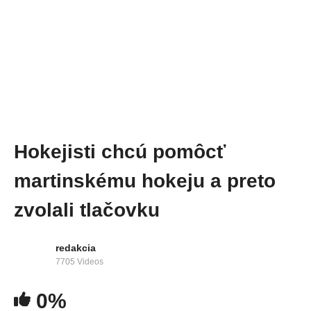
Hokejisti chcú pomôcť
martinskému hokeju a preto
zvolali tlačovku
redakcia
7705 Videos
0%