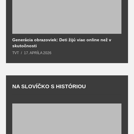
Generácia obrazoviek: Deti žijú viac online než v
D
skutočnosti
s
TVT
17. APRÍLA 2026
T
NA SLOVÍČKO S HISTÓRIOU