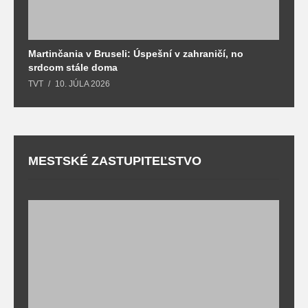
Martinčania v Bruseli: Úspešní v zahraničí, no
D
srdcom stále doma
m
TVT
10. JÚLA 2026
T
MESTSKÉ ZASTUPITEĽSTVO