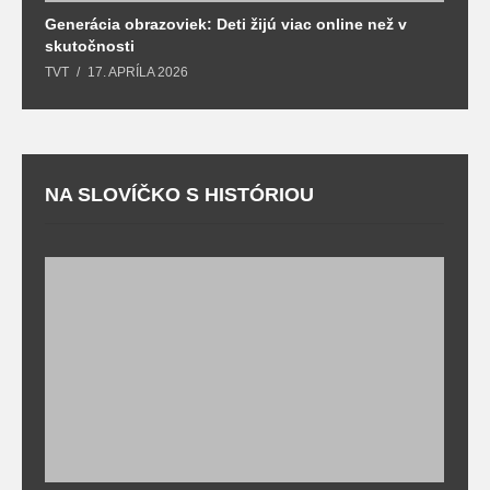
Generácia obrazoviek: Deti žijú viac online než v
D
skutočnosti
s
TVT
17. APRÍLA 2026
T
NA SLOVÍČKO S HISTÓRIOU