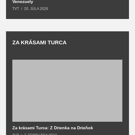
Venezuely
c
TVT
20. JÚLA 2026
re
ZA KRÁSAMI TURCA
Za krásami Turca: Z Drienka na Drieňok
Z