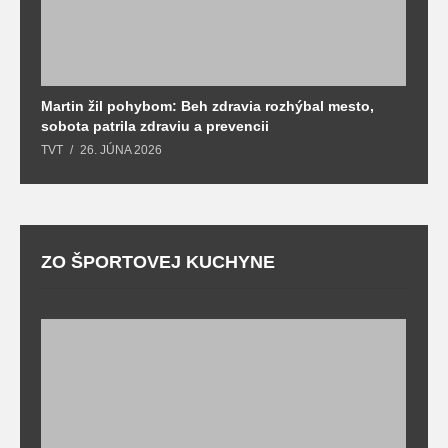
Martin žil pohybom: Beh zdravia rozhýbal mesto,
T
sobota patrila zdraviu a prevencii
T
TVT
26. JÚNA 2026
ZO ŠPORTOVEJ KUCHYNE