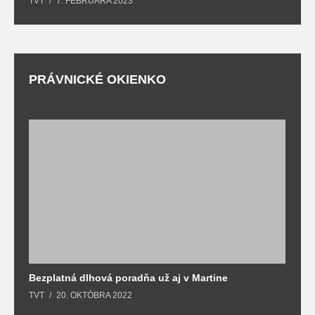
TVT
7. FEBRUÁRA 2023
T
PRÁVNICKÉ OKIENKO
Bezplatná dlhová poradňa už aj v Martine
Z
TVT
20. OKTÓBRA 2022
T