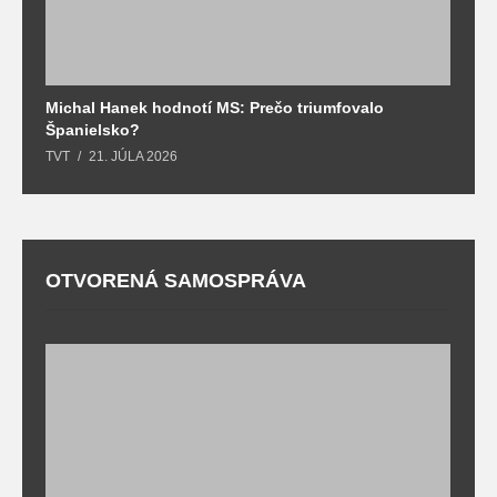
Michal Hanek hodnotí MS: Prečo triumfovalo
S
Španielsko?
t
TVT
21. JÚLA 2026
T
OTVORENÁ SAMOSPRÁVA