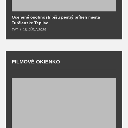
Ocenené osobností píšu pestrý príbeh mesta
B
Turčianske Teplice
n
TVT
18. JÚNA 2026
T
FILMOVÉ OKIENKO
F
T