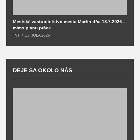
Mestské zastupiteľstvo mesta Martin dňa 13.7.2026 –
M
mimo plánu práce
T
TVT
13. JÚLA 2026
DEJE SA OKOLO NÁS