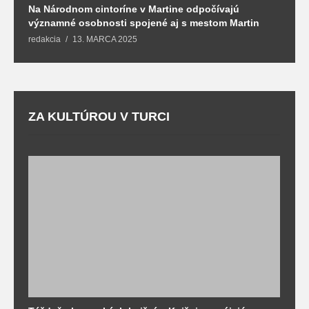
Na Národnom cintoríne v Martine odpočívajú
N
významné osobnosti spojené aj s mestom Martin
R
redakcia
13. MARCA 2025
T
ZA KULTÚROU V TURCI