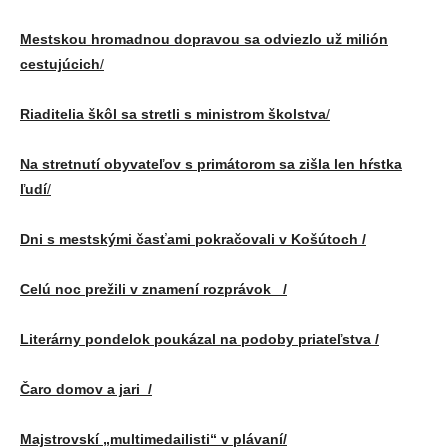
Mestskou hromadnou dopravou sa odviezlo už milión
cestujúcich
/
Riaditelia škôl sa stretli s ministrom školstva
/
Na stretnutí obyvateľov s primátorom sa zišla len hŕstka
ľudí
/
Dni s mestskými časťami pokračovali v Košútoch
/
Celú noc prežili v znamení rozprávok
/
Literárny pondelok poukázal na podoby priateľstva
/
Čaro domov a jari /
Majstrovskí „multimedailisti“ v plávaní/