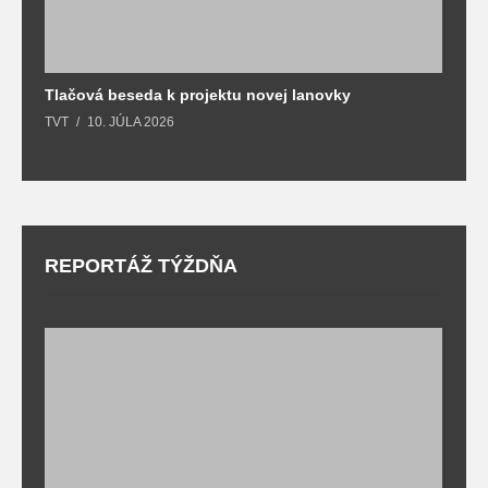
Tlačová beseda k projektu novej lanovky
O
TVT
10. JÚLA 2026
T
REPORTÁŽ TÝŽDŇA