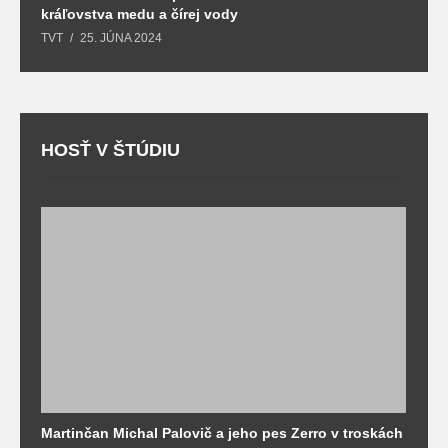
kráľovstva medu a čírej vody
o
TVT
25. JÚNA 2024
T
HOSŤ V ŠTÚDIU
Martinčan Michal Palovič a jeho pes Zerro v troskách
N