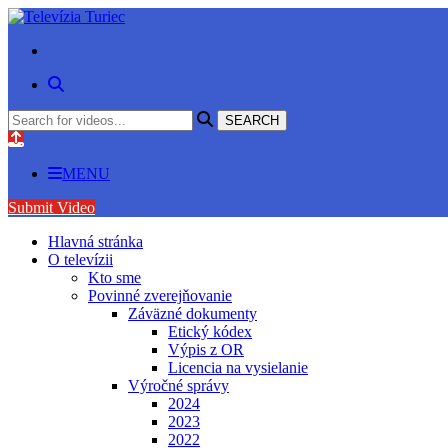
MENU
Submit Video
Hlavná stránka
O televízii
Kto sme
Povinné zverejňovanie
Záväzné dokumenty
Etický kódex
Výpis z OR
Licencia na vysielanie
Výročné správy
2024
2023
2022