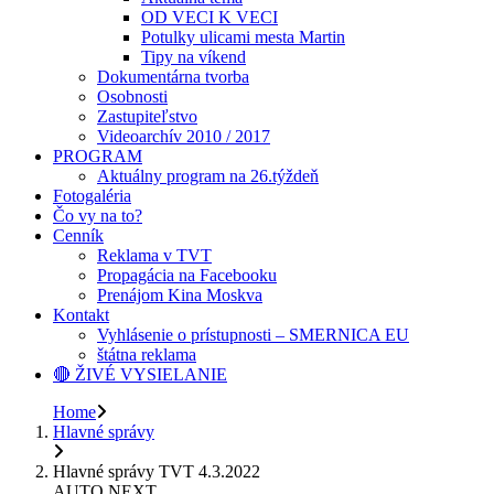
OD VECI K VECI
Potulky ulicami mesta Martin
Tipy na víkend
Dokumentárna tvorba
Osobnosti
Zastupiteľstvo
Videoarchív 2010 / 2017
PROGRAM
Aktuálny program na 26.týždeň
Fotogaléria
Čo vy na to?
Cenník
Reklama v TVT
Propagácia na Facebooku
Prenájom Kina Moskva
Kontakt
Vyhlásenie o prístupnosti – SMERNICA EU
štátna reklama
🔴 ŽIVÉ VYSIELANIE
Home
Hlavné správy
Hlavné správy TVT 4.3.2022
AUTO NEXT