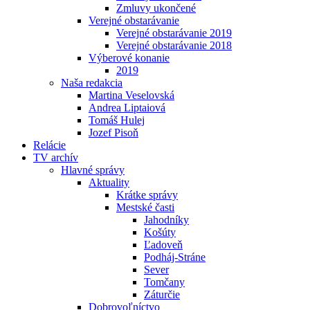
Zmluvy ukončené
Verejné obstarávanie
Verejné obstarávanie 2019
Verejné obstarávanie 2018
Výberové konanie
2019
Naša redakcia
Martina Veselovská
Andrea Liptaiová
Tomáš Hulej
Jozef Pisoň
Relácie
TV archív
Hlavné správy
Aktuality
Krátke správy
Mestské časti
Jahodníky
Košúty
Ľadoveň
Podháj-Stráne
Sever
Tomčany
Záturčie
Dobrovoľníctvo