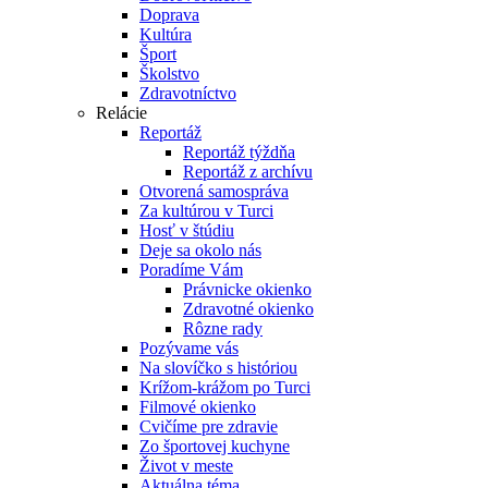
Doprava
Kultúra
Šport
Školstvo
Zdravotníctvo
Relácie
Reportáž
Reportáž týždňa
Reportáž z archívu
Otvorená samospráva
Za kultúrou v Turci
Hosť v štúdiu
Deje sa okolo nás
Poradíme Vám
Právnicke okienko
Zdravotné okienko
Rôzne rady
Pozývame vás
Na slovíčko s históriou
Krížom-krážom po Turci
Filmové okienko
Cvičíme pre zdravie
Zo športovej kuchyne
Život v meste
Aktuálna téma