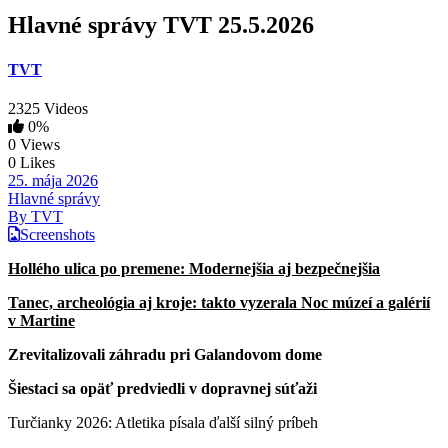
Hlavné správy TVT 25.5.2026
TVT
2325 Videos
0%
0 Views
0 Likes
25. mája 2026
Hlavné správy
By TVT
Screenshots
Hollého ulica po premene: Modernejšia aj bezpečnejšia
Tanec, archeológia aj kroje: takto vyzerala Noc múzeí a galérií
v Martine
Zrevitalizovali záhradu pri Galandovom dome
Šiestaci sa opäť predviedli v dopravnej súťaži
Turčianky 2026: Atletika písala ďalší silný príbeh