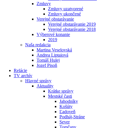
Zmluvy
Zmluvy uzatvorené
Zmluvy ukončené
Verejné obstarávanie
Verejné obstarávanie 2019
Verejné obstarávanie 2018
Výberové konanie
2019
Naša redakcia
Martina Veselovská
Andrea Liptaiová
Tomáš Hulej
Jozef Pisoň
Relácie
TV archív
Hlavné správy
Aktuality
Krátke správy
Mestské časti
Jahodníky
Košúty
Ľadoveň
Podháj-Stráne
Sever
Tomčany