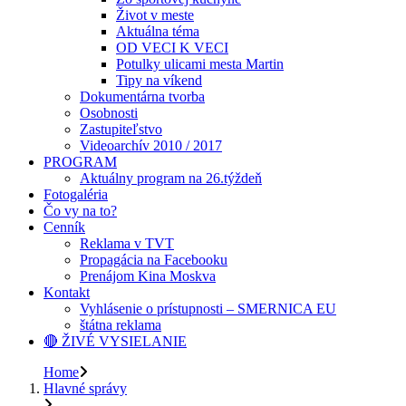
Život v meste
Aktuálna téma
OD VECI K VECI
Potulky ulicami mesta Martin
Tipy na víkend
Dokumentárna tvorba
Osobnosti
Zastupiteľstvo
Videoarchív 2010 / 2017
PROGRAM
Aktuálny program na 26.týždeň
Fotogaléria
Čo vy na to?
Cenník
Reklama v TVT
Propagácia na Facebooku
Prenájom Kina Moskva
Kontakt
Vyhlásenie o prístupnosti – SMERNICA EU
štátna reklama
🔴 ŽIVÉ VYSIELANIE
Home
Hlavné správy