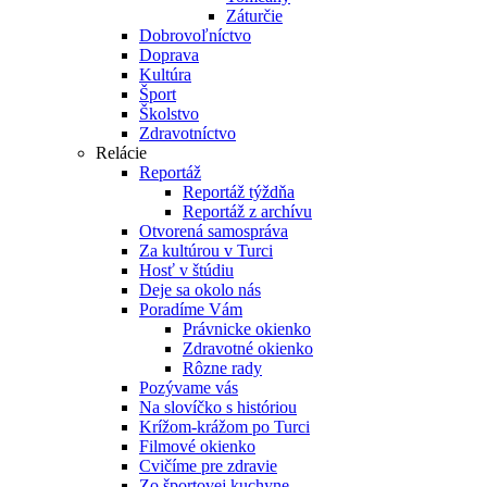
Záturčie
Dobrovoľníctvo
Doprava
Kultúra
Šport
Školstvo
Zdravotníctvo
Relácie
Reportáž
Reportáž týždňa
Reportáž z archívu
Otvorená samospráva
Za kultúrou v Turci
Hosť v štúdiu
Deje sa okolo nás
Poradíme Vám
Právnicke okienko
Zdravotné okienko
Rôzne rady
Pozývame vás
Na slovíčko s históriou
Krížom-krážom po Turci
Filmové okienko
Cvičíme pre zdravie
Zo športovej kuchyne