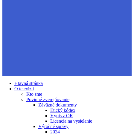
Hlavná stránka
O televízii
Kto sme
Povinné zverejňovanie
Záväzné dokumenty
Etický kódex
Výpis z OR
Licencia na vysielanie
Výročné správy
2024