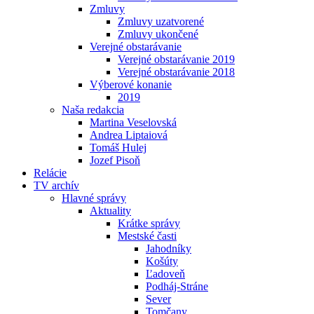
Zmluvy
Zmluvy uzatvorené
Zmluvy ukončené
Verejné obstarávanie
Verejné obstarávanie 2019
Verejné obstarávanie 2018
Výberové konanie
2019
Naša redakcia
Martina Veselovská
Andrea Liptaiová
Tomáš Hulej
Jozef Pisoň
Relácie
TV archív
Hlavné správy
Aktuality
Krátke správy
Mestské časti
Jahodníky
Košúty
Ľadoveň
Podháj-Stráne
Sever
Tomčany