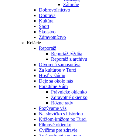
Záturčie
Dobrovoľníctvo
Doprava
Kultúra
Šport
Školstvo
Zdravotníctvo
Relácie
Reportáž
Reportáž týždňa
Reportáž z archívu
Otvorená samospráva
Za kultúrou v Turci
Hosť v štúdiu
Deje sa okolo nás
Poradíme Vám
Právnicke okienko
Zdravotné okienko
Rôzne rady
Pozývame vás
Na slovíčko s históriou
Krížom-krážom po Turci
Filmové okienko
Cvičíme pre zdravie
Zo športovej kuchyne