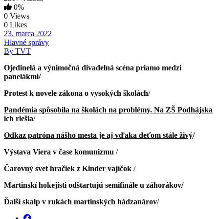
0%
0 Views
0 Likes
23. marca 2022
Hlavné správy
By TVT
Ojedinelá a výnimočná divadelná scéna priamo medzi
panelákmi/
Protest k novele zákona o vysokých školách
/
Pandémia spôsobila na školách na problémy. Na ZŠ Podhájska
ich riešia
/
Odkaz patróna nášho mesta je aj vďaka deťom stále živý
/
Výstava Viera v čase komunizmu
/
Čarovný svet hračiek z Kinder vajíčok
/
Martinskí hokejisti odštartujú semifinále u záhorákov/
Ďalší skalp v rukách martinských hádzanárov
/