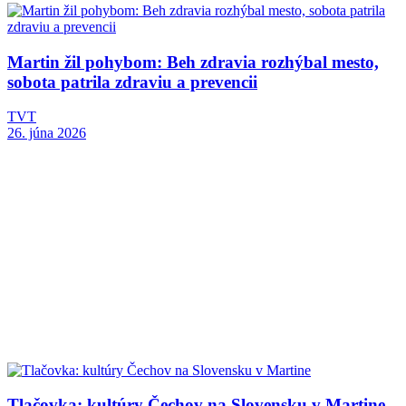
Martin žil pohybom: Beh zdravia rozhýbal mesto,
sobota patrila zdraviu a prevencii
TVT
26. júna 2026
Tlačovka: kultúry Čechov na Slovensku v Martine