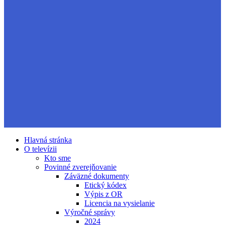
Hlavná stránka
O televízii
Kto sme
Povinné zverejňovanie
Záväzné dokumenty
Etický kódex
Výpis z OR
Licencia na vysielanie
Výročné správy
2024