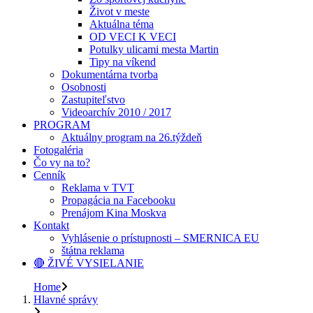
Život v meste
Aktuálna téma
OD VECI K VECI
Potulky ulicami mesta Martin
Tipy na víkend
Dokumentárna tvorba
Osobnosti
Zastupiteľstvo
Videoarchív 2010 / 2017
PROGRAM
Aktuálny program na 26.týždeň
Fotogaléria
Čo vy na to?
Cenník
Reklama v TVT
Propagácia na Facebooku
Prenájom Kina Moskva
Kontakt
Vyhlásenie o prístupnosti – SMERNICA EU
štátna reklama
🔴 ŽIVÉ VYSIELANIE
Home
Hlavné správy