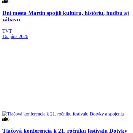
0
Dni mesta Martin spojili kultúru, históriu, hudbu aj
zábavu
TVT
16. júna 2026
0
Tlačová konferencia k 21. ročníku festivalu Dotyky