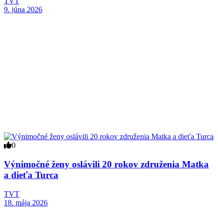
TVT
9. júna 2026
0
Výnimočné ženy oslávili 20 rokov združenia Matka
a dieťa Turca
TVT
18. mája 2026