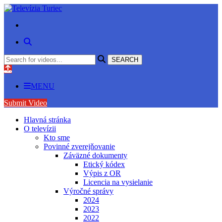
MENU
Submit Video
Hlavná stránka
O televízii
Kto sme
Povinné zverejňovanie
Záväzné dokumenty
Etický kódex
Výpis z OR
Licencia na vysielanie
Výročné správy
2024
2023
2022