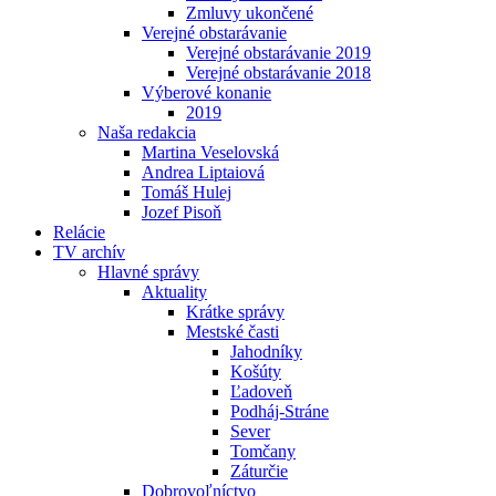
Zmluvy ukončené
Verejné obstarávanie
Verejné obstarávanie 2019
Verejné obstarávanie 2018
Výberové konanie
2019
Naša redakcia
Martina Veselovská
Andrea Liptaiová
Tomáš Hulej
Jozef Pisoň
Relácie
TV archív
Hlavné správy
Aktuality
Krátke správy
Mestské časti
Jahodníky
Košúty
Ľadoveň
Podháj-Stráne
Sever
Tomčany
Záturčie
Dobrovoľníctvo