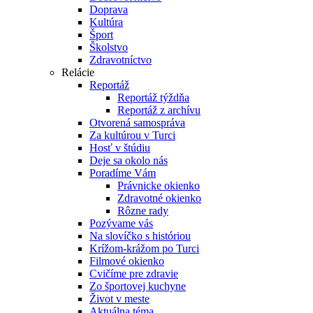
Doprava
Kultúra
Šport
Školstvo
Zdravotníctvo
Relácie
Reportáž
Reportáž týždňa
Reportáž z archívu
Otvorená samospráva
Za kultúrou v Turci
Hosť v štúdiu
Deje sa okolo nás
Poradíme Vám
Právnicke okienko
Zdravotné okienko
Rôzne rady
Pozývame vás
Na slovíčko s históriou
Krížom-krážom po Turci
Filmové okienko
Cvičíme pre zdravie
Zo športovej kuchyne
Život v meste
Aktuálna téma