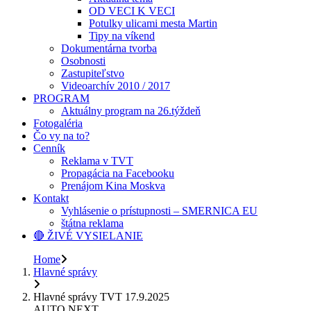
OD VECI K VECI
Potulky ulicami mesta Martin
Tipy na víkend
Dokumentárna tvorba
Osobnosti
Zastupiteľstvo
Videoarchív 2010 / 2017
PROGRAM
Aktuálny program na 26.týždeň
Fotogaléria
Čo vy na to?
Cenník
Reklama v TVT
Propagácia na Facebooku
Prenájom Kina Moskva
Kontakt
Vyhlásenie o prístupnosti – SMERNICA EU
štátna reklama
🔴 ŽIVÉ VYSIELANIE
Home
Hlavné správy
Hlavné správy TVT 17.9.2025
AUTO NEXT