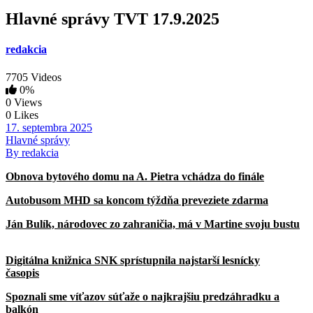
Hlavné správy TVT 17.9.2025
redakcia
7705 Videos
0%
0 Views
0 Likes
17. septembra 2025
Hlavné správy
By redakcia
Obnova bytového domu na A. Pietra vchádza do finále
Autobusom MHD sa koncom týždňa preveziete zdarma
Ján Bulík, národovec zo zahraničia, má v Martine svoju bustu
Digitálna knižnica SNK sprístupnila najstarší lesnícky
časopis
Spoznali sme víťazov súťaže o najkrajšiu predzáhradku a
balkón