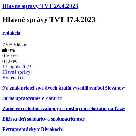
Hlavné správy TVT 26.4.2023
Hlavné správy TVT 17.4.2023
redakcia
7705 Videos
0%
0 Views
0 Likes
17. apríla 2023
Hlavné správy
By redakcia
Na znak priateľstva dvoch krajín vysadili symbol Slovanov
/
Jarné upratovanie v Záturčí
/
Zanietení ochotníci zabojujú o postup do celoštátnej súťaže
/
Blíži sa deň solidarity a spolupatričnosti
/
Retroprehrávky v Diviakoch
/