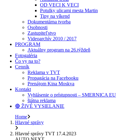
OD VECI K VECI
Potulky ulicami mesta Martin
Tipy na víkend
Dokumentárna tvorba
Osobnosti
Zastupiteľstvo
Videoarchív 2010 / 2017
PROGRAM
Aktuálny program na 26.týždeň
Fotogaléria
Čo vy na to?
Cenník
Reklama v TVT
Propagácia na Facebooku
Prenájom Kina Moskva
Kontakt
Vyhlásenie o prístupnosti – SMERNICA EU
štátna reklama
🔴 ŽIVÉ VYSIELANIE
Home
Hlavné správy
Hlavné správy TVT 17.4.2023
AUTO NEXT