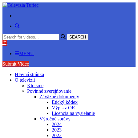
MENU
Submit Video
Hlavná stránka
O televízii
Kto sme
Povinné zverejňovanie
Záväzné dokumenty
Etický kódex
Výpis z OR
Licencia na vysielanie
Výročné správy
2024
2023
2022