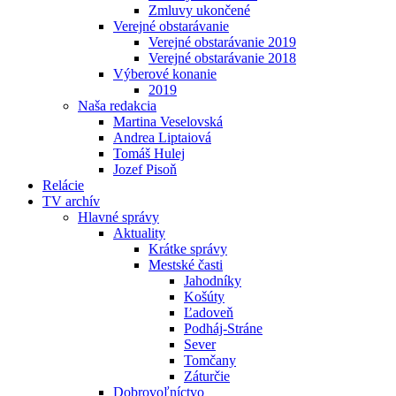
Zmluvy ukončené
Verejné obstarávanie
Verejné obstarávanie 2019
Verejné obstarávanie 2018
Výberové konanie
2019
Naša redakcia
Martina Veselovská
Andrea Liptaiová
Tomáš Hulej
Jozef Pisoň
Relácie
TV archív
Hlavné správy
Aktuality
Krátke správy
Mestské časti
Jahodníky
Košúty
Ľadoveň
Podháj-Stráne
Sever
Tomčany
Záturčie
Dobrovoľníctvo