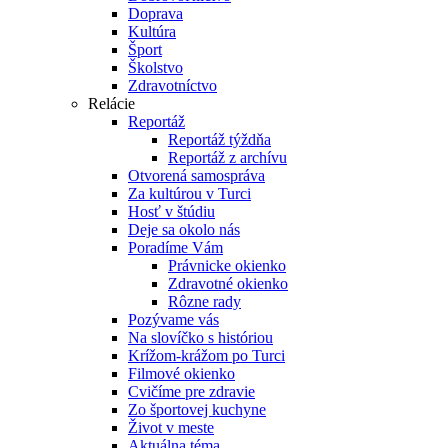
Doprava
Kultúra
Šport
Školstvo
Zdravotníctvo
Relácie
Reportáž
Reportáž týždňa
Reportáž z archívu
Otvorená samospráva
Za kultúrou v Turci
Hosť v štúdiu
Deje sa okolo nás
Poradíme Vám
Právnicke okienko
Zdravotné okienko
Rôzne rady
Pozývame vás
Na slovíčko s históriou
Krížom-krážom po Turci
Filmové okienko
Cvičíme pre zdravie
Zo športovej kuchyne
Život v meste
Aktuálna téma