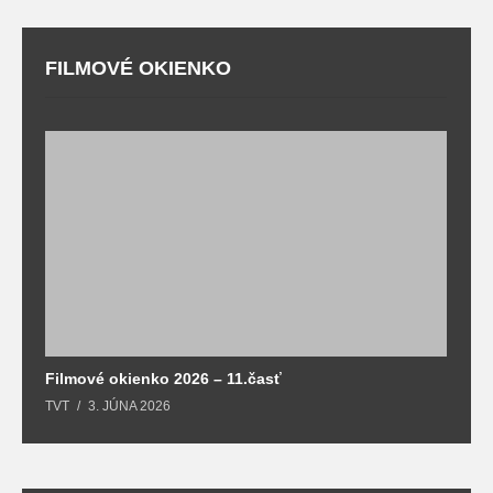
FILMOVÉ OKIENKO
F
T
Filmové okienko 2026 – 11.časť
TVT
3. JÚNA 2026