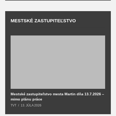
MESTSKÉ ZASTUPITEĽSTVO
Mestské zastupiteľstvo mesta Martin dňa 13.7.2026 –
M
mimo plánu práce
T
TVT
13. JÚLA 2026