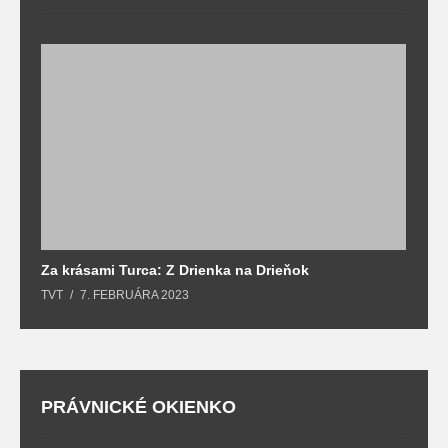
Za krásami Turca: Z Drienka na Drieňok
Z
TVT
7. FEBRUÁRA 2023
T
PRÁVNICKÉ OKIENKO