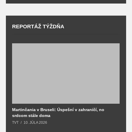
REPORTÁŽ TÝŽDŇA
Martinčania v Bruseli: Úspešní v zahraničí, no
D
srdcom stále doma
m
TVT
10. JÚLA 2026
T