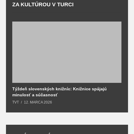
ZA KULTÚROU V TURCI
Týždeň slovenských knižníc: Knižnice spájajú
J
minulosť a súčasnosť
k
TVT
12. MARCA 2026
T