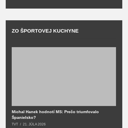
ZO ŠPORTOVEJ KUCHYNE
Michal Hanek hodnotí MS: Prečo triumfovalo
S
Španielsko?
t
TVT
21. JÚLA 2026
T