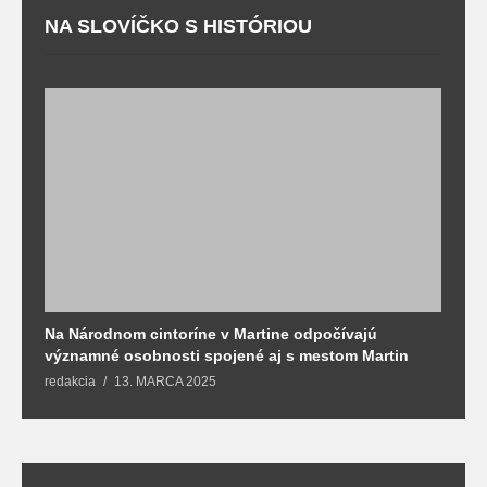
NA SLOVÍČKO S HISTÓRIOU
Na Národnom cintoríne v Martine odpočívajú
N
významné osobnosti spojené aj s mestom Martin
R
redakcia
13. MARCA 2025
T