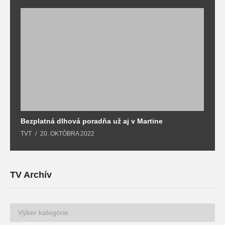
Bezplatná dlhová poradňa už aj v Martine
Z
TVT
20. OKTÓBRA 2022
T
TV Archív
TV
Archív