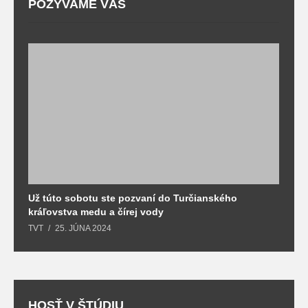
POZÝVAME VÁS
Už túto sobotu ste pozvaní do Turčianského
M
kráľovstva medu a čírej vody
o
TVT
25. JÚNA 2024
T
HOSŤ V ŠTÚDIU