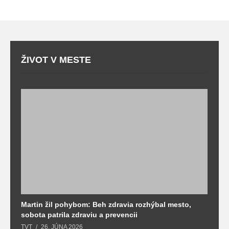
ŽIVOT V MESTE
Martin žil pohybom: Beh zdravia rozhýbal mesto,
T
sobota patrila zdraviu a prevencii
T
TVT
26. JÚNA 2026