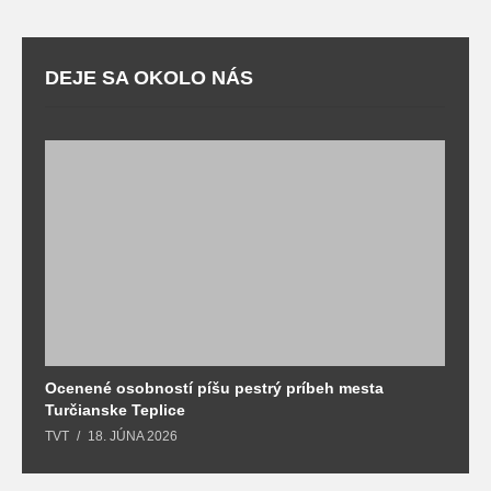
DEJE SA OKOLO NÁS
Ocenené osobností píšu pestrý príbeh mesta
B
Turčianske Teplice
n
TVT
18. JÚNA 2026
T