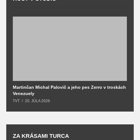
Martinčan Michal Palovič a jeho pes Zerro v troskách
N
Venezuely
c
TVT
20. JÚLA 2026
re
ZA KRÁSAMI TURCA