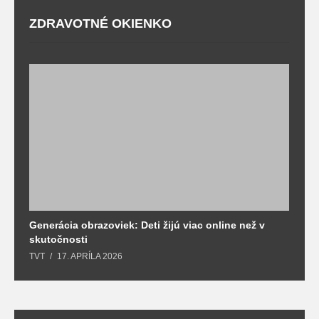
ZDRAVOTNÉ OKIENKO
Generácia obrazoviek: Deti žijú viac online než v
D
skutočnosti
s
TVT
17. APRÍLA 2026
T