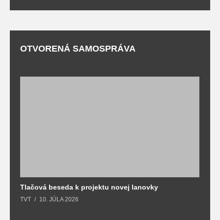
OTVORENÁ SAMOSPRÁVA
Tlačová beseda k projektu novej lanovky
O
TVT
10. JÚLA 2026
T