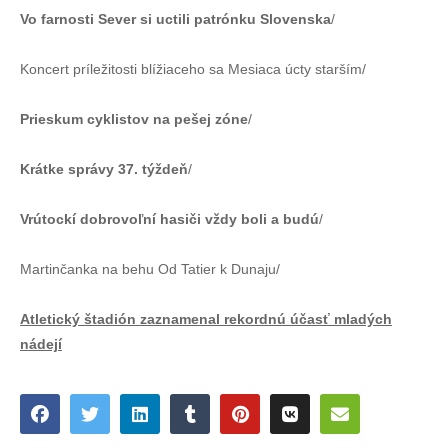
Vo farnosti Sever si uctili patrónku Slovenska
/
Koncert príležitosti blížiaceho sa Mesiaca úcty starším/
Prieskum cyklistov na pešej zóne
/
Krátke správy 37. týždeň
/
Vrútockí dobrovoľní hasiči vždy boli a budú
/
Martinčanka na behu Od Tatier k Dunaju/
Atletický štadión zaznamenal rekordnú účasť mladých
nádejí