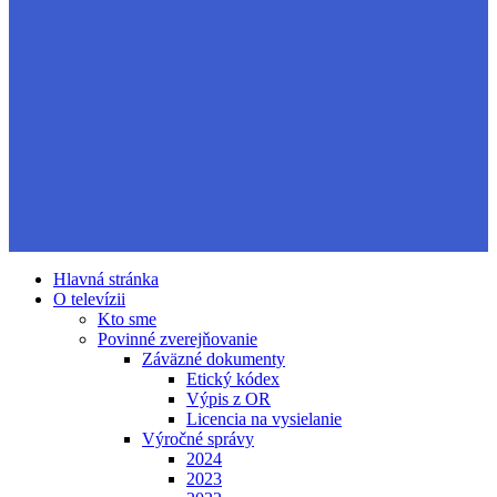
Hlavná stránka
O televízii
Kto sme
Povinné zverejňovanie
Záväzné dokumenty
Etický kódex
Výpis z OR
Licencia na vysielanie
Výročné správy
2024
2023