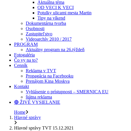
Aktuálna téma
OD VECI K VECI
Potulky ulicami mesta Martin
Tipy na víkend
Dokumentárna tvorba
Osobnosti
Zastupiteľstvo
Videoarchív 2010 / 2017
PROGRAM
Aktuálny program na 26.týždeň
Fotogaléria
Čo vy na to?
Cenník
Reklama v TVT
Propagácia na Facebooku
Prenájom Kina Moskva
Kontakt
Vyhlásenie o prístupnosti – SMERNICA EU
štátna reklama
🔴 ŽIVÉ VYSIELANIE
Home
Hlavné správy
Hlavné správy TVT 15.12.2021