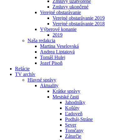
Zmluvy uzatvorené
Zmluvy ukončené
Verejné obstarávanie
Verejné obstarávanie 2019
Verejné obstarávanie 2018
Výberové konanie
2019
Naša redakcia
Martina Veselovská
Andrea Liptaiová
Tomáš Hulej
Jozef Pisoň
Relácie
TV archív
Hlavné správy
Aktuality
Krátke správy
Mestské časti
Jahodníky
Košúty
Ľadoveň
Podháj-Stráne
Sever
Tomčany
Záturčie