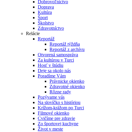
Dobrovoľníctvo
Doprava
Kultúra
Šport
Školstvo
Zdravotníctvo
Relácie
Reportáž
Reportáž týždňa
Reportáž z archívu
Otvorená samospráva
Za kultúrou v Turci
Hosť v štúdiu
Deje sa okolo nás
Poradíme Vám
Právnicke okienko
Zdravotné okienko
Rôzne rady
Pozývame vás
Na slovíčko s históriou
Krížom-krážom po Turci
Filmové okienko
Cvičíme pre zdravie
Zo športovej kuchyne
Život v meste