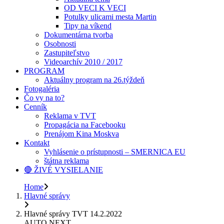
OD VECI K VECI
Potulky ulicami mesta Martin
Tipy na víkend
Dokumentárna tvorba
Osobnosti
Zastupiteľstvo
Videoarchív 2010 / 2017
PROGRAM
Aktuálny program na 26.týždeň
Fotogaléria
Čo vy na to?
Cenník
Reklama v TVT
Propagácia na Facebooku
Prenájom Kina Moskva
Kontakt
Vyhlásenie o prístupnosti – SMERNICA EU
štátna reklama
🔴 ŽIVÉ VYSIELANIE
Home
Hlavné správy
Hlavné správy TVT 14.2.2022
AUTO NEXT