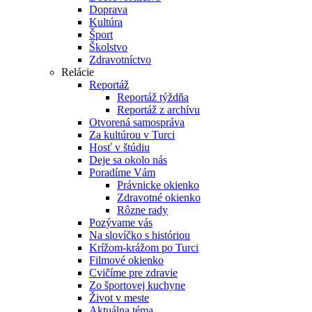
Doprava
Kultúra
Šport
Školstvo
Zdravotníctvo
Relácie
Reportáž
Reportáž týždňa
Reportáž z archívu
Otvorená samospráva
Za kultúrou v Turci
Hosť v štúdiu
Deje sa okolo nás
Poradíme Vám
Právnicke okienko
Zdravotné okienko
Rôzne rady
Pozývame vás
Na slovíčko s históriou
Krížom-krážom po Turci
Filmové okienko
Cvičíme pre zdravie
Zo športovej kuchyne
Život v meste
Aktuálna téma