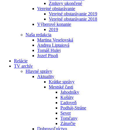
Zmluvy ukončené
Verejné obstarávanie
Verejné obstarávanie 2019
Verejné obstarávanie 2018
Výberové konanie
2019
Naša redakcia
Martina Veselovská
Andrea Liptaiová
Tomáš Hulej
Jozef Pisoň
Relácie
TV archív
Hlavné správy
Aktuality
Krátke správy
Mestské časti
Jahodníky
Košúty
Ľadoveň
Podháj-Stráne
Sever
Tomčany
Záturčie
Dobrovoľníctvo