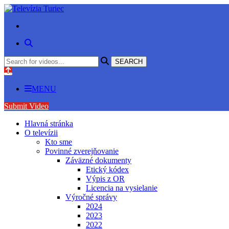
MENU
Submit Video
Hlavná stránka
O televízii
Kto sme
Povinné zverejňovanie
Záväzné dokumenty
Etický kódex
Výpis z OR
Licencia na vysielanie
Výročné správy
2024
2023
2022