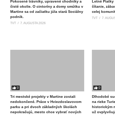
Pokosené trávniky, upravené chodníky a
Letné Piatky
čisté okolie. O cintoríny a domy smútku v
čítanie, zába
Martine sa od začiatku júla stará Sociálny
celej komuni
podnik.
TVT
7. AUGU
TVT
7. AUGUSTA 2026
0
0
Tri mestské projekty v Martine zostali
Dlhodobé suc
nedokončené. Práce v Hviezdoslavovom
na rieke Turie
parku a pri dvoch základných školách
historickým 
nepokračujú, mesto chce vybrať nových
už ovplyvňuje