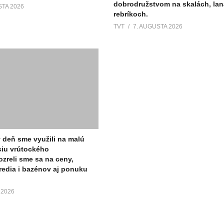
dobrodružstvom na skalách, lan
STA 2026
rebríkoch.
TVT
7. AUGUSTA 2026
ý deň sme využili na malú
ciu vrútockého
ozreli sme sa na ceny,
tredia i bazénov aj ponuku
 2026