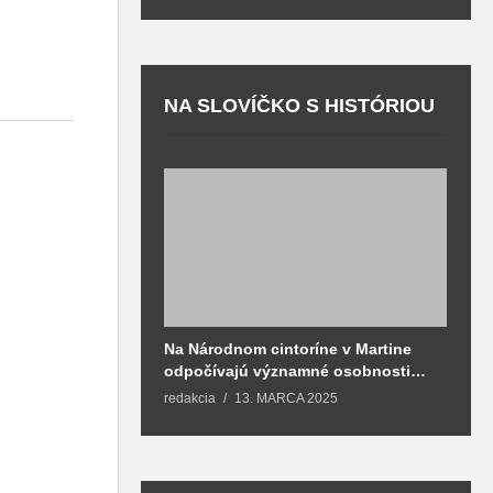
NA SLOVÍČKO S HISTÓRIOU
Na Národnom cintoríne v Martine
N
odpočívajú významné osobnosti
F
spojené aj s mestom Martin
redakcia
13. MARCA 2025
T