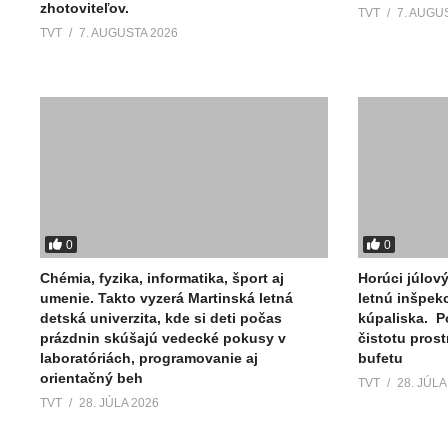
zhotoviteľov.
TVT
7. AUGU
TVT
7. AUGUSTA 2026
0
0
Chémia, fyzika, informatika, šport aj
Horúci júlov
umenie. Takto vyzerá Martinská letná
letnú inšpek
detská univerzita, kde si deti počas
kúpaliska. P
prázdnin skúšajú vedecké pokusy v
čistotu pros
laboratóriách, programovanie aj
bufetu
orientačný beh
TVT
28. JÚLA
TVT
28. JÚLA 2026