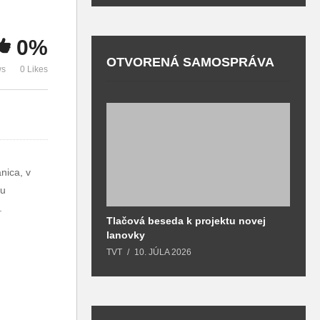
turistických trás a
príjemným
š
zaujímavých miest
miestom
p
0%
OTVORENÁ SAMOSPRÁVA
ws
0 Likes
nica, v
ou
.
Tlačová beseda k projektu novej
O
lanovky
T
TVT
10. JÚLA 2026