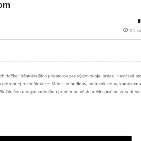
milovaná “Teta
Ekonomická
tom
Božka”
komisia
0 Vie
ch dočkali dôstojnejších priestorov pre výkon svojej práce. Hasičská sta
 potrebnej rekonštrukcie. Menili sa podlahy, maľovali steny, komplexn
jdôležitejšou a najzásadnejšou premenou však prešli sociálne zariadenia