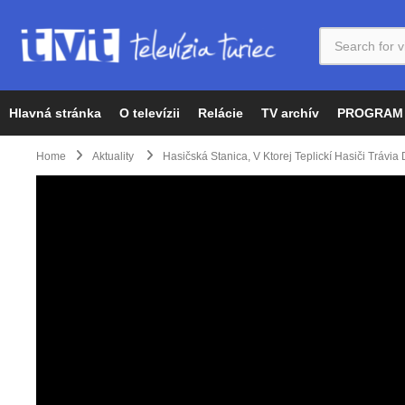
Hlavná stránka
O televízii
Relácie
TV archív
PROGRAM
Home
Aktuality
Hasičská Stanica, V Ktorej Teplickí Hasiči Tráv