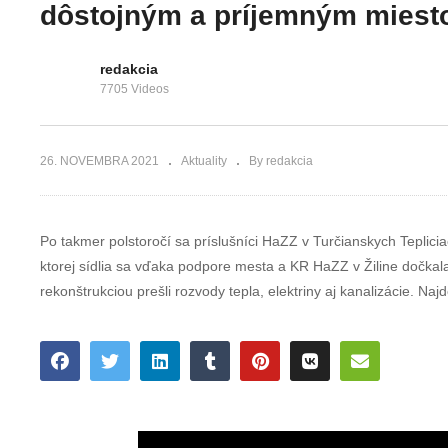
mesta na budúci
pokornej
dôstojným a príjemným mies
rok
osobnosti
redakcia
7705 Videos
26. NOVEMBRA 2021
Aktuality
By redakcia
Po takmer polstoročí sa príslušníci HaZZ v Turčianskych Teplicia
ktorej sídlia sa vďaka podpore mesta a KR HaZZ v Žiline dočkala
rekonštrukciou prešli rozvody tepla, elektriny aj kanalizácie. Na