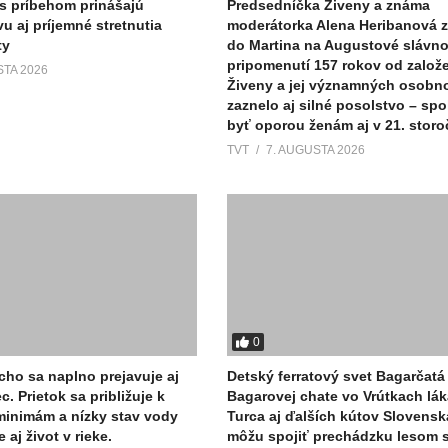
 s príbehom prinášajú
Predsedníčka Živeny a známa
vu aj príjemné stretnutia
moderátorka Alena Heribanová z
ty
do Martina na Augustové slávnos
pripomenutí 157 rokov od založ
STA 2026
Živeny a jej významných osobno
zaznelo aj silné posolstvo – sp
byť oporou ženám aj v 21. storo
TVT
7. AUGUSTA 2026
0
ho sa naplno prejavuje aj
Detský ferratový svet Bagarčatá 
c. Prietok sa približuje k
Bagarovej chate vo Vrútkach lák
minimám a nízky stav vody
Turca aj ďalších kútov Slovenska
 aj život v rieke.
môžu spojiť prechádzku lesom 