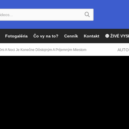
Fotogaléria
Čo vy na to?
Cenník
Kontakt
🔴 ŽIVÉ VYS
AUTO
ia Dni A Noci Je Konečne Dôstojným A Príjemným Miestom