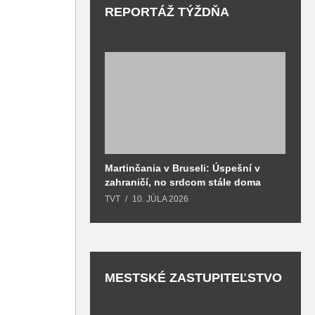
REPORTÁŽ TÝŽDŇA
Martinčania v Bruseli: Úspešní v
D
zahraničí, no srdcom stále doma
H
k
TVT
10. JÚLA 2026
T
MESTSKÉ ZASTUPITEĽSTVO