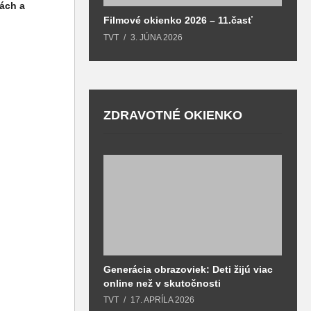
ách a
Filmové okienko 2026 – 11.časť
TVT
3. JÚNA 2026
ZDRAVOTNÉ OKIENKO
Generácia obrazoviek: Deti žijú viac
D
online než v skutočnosti
z
h
TVT
17. APRÍLA 2026
T