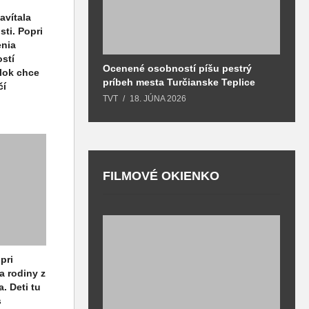
avítala
ti. Popri
enia
stí
Ocenené osobností píšu pestrý
B
olok chce
príbeh mesta Turčianske Teplice
l
čí
o
TVT
18. JÚNA 2026
T
FILMOVÉ OKIENKO
F
T
pri
a rodiny z
. Deti tu
s