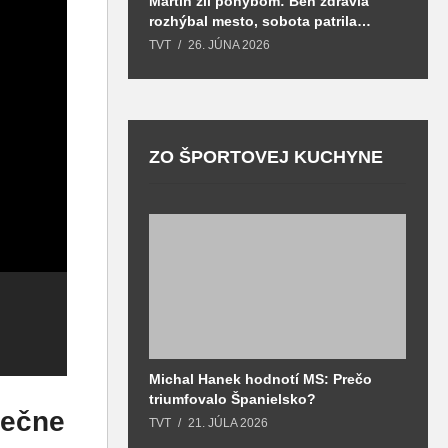
Martin žil pohybom: Beh zdravia
T
rozhýbal mesto, sobota patrila
S
zdraviu a prevencii
TVT
26. JÚNA 2026
T
ZO ŠPORTOVEJ KUCHYNE
A
Hasičská stanica,
K
v ktorej teplickí
D
Michal Hanek hodnotí MS: Prečo
S
Mapa Malej Fatry
hasiči trávia dni a
p
triumfovalo Španielsko?
2
sa dočkala
noci je konečne
z
onečne
o
TVT
21. JÚLA 2026
T
aktualizácie
dôstojným a
p