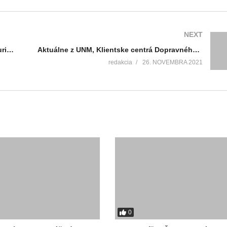
NEXT
Mapa Malej Fatry sa dočkala aktualizácie turistických trás a zaujímavých miest
Aktuálne z UNM, Klientske centrá Dopravného podniku zatvorené, pandémia na školách, Vianočná pošta
redakcia
26. NOVEMBRA 2021
0