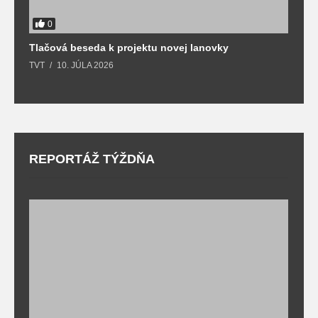
0
Tlačová beseda k projektu novej lanovky
O
TVT
10. JÚLA 2026
T
REPORTÁŽ TÝŽDŇA