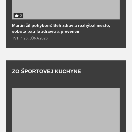
0
Martin žil pohybom: Beh zdravia rozhýbal mesto,
T
sobota patrila zdraviu a prevencii
T
TVT
26. JÚNA 2026
ZO ŠPORTOVEJ KUCHYNE