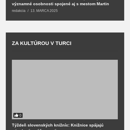
významné osobnosti spojené aj s mestom Martin
R
redakcia
13. MARCA 2025
T
ZA KULTÚROU V TURCI
0
Týždeň slovenských knižníc: Knižnice spájajú
J