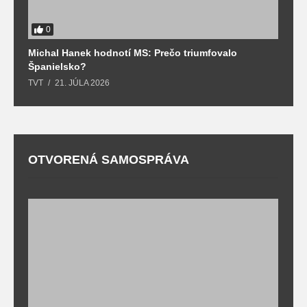
0
Michal Hanek hodnotí MS: Prečo triumfovalo
S
Španielsko?
t
TVT
21. JÚLA 2026
T
OTVORENÁ SAMOSPRÁVA