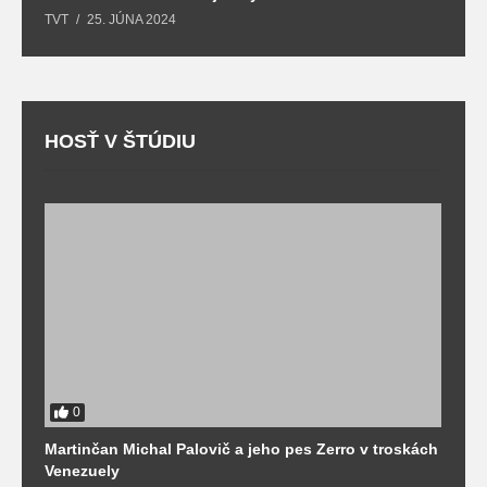
TVT
25. JÚNA 2024
T
HOSŤ V ŠTÚDIU
0
Martinčan Michal Palovič a jeho pes Zerro v troskách
N
Venezuely
c