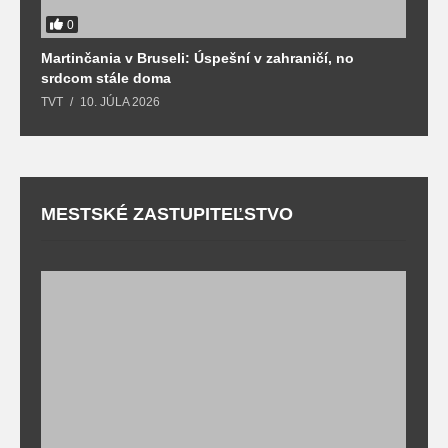
0
Martinčania v Bruseli: Úspešní v zahraničí, no
D
srdcom stále doma
m
TVT
10. JÚLA 2026
T
MESTSKÉ ZASTUPITEĽSTVO