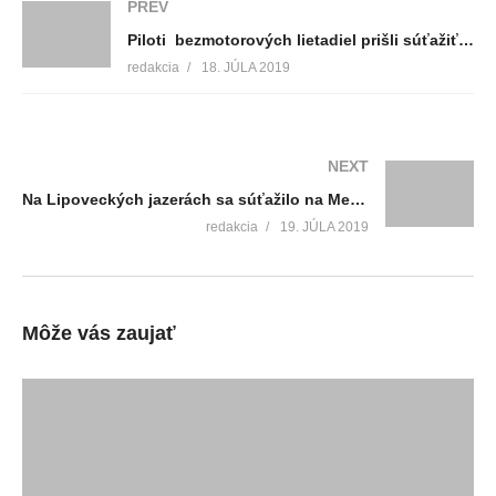
PREV
Piloti bezmotorových lietadiel prišli súťažiť do Turca
redakcia
18. JÚLA 2019
NEXT
Na Lipoveckých jazerách sa súťažilo na Memoriáli Samuela Ivašku
redakcia
19. JÚLA 2019
Môže vás zaujať