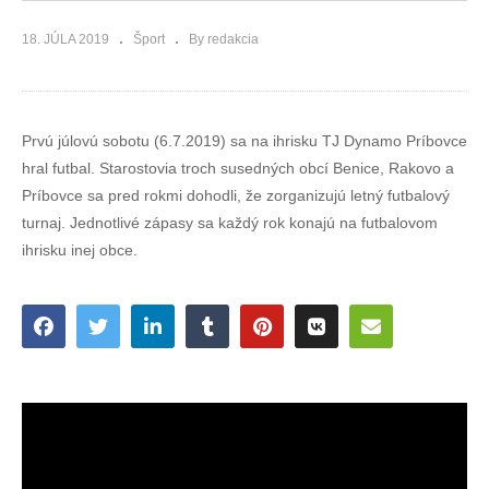
18. JÚLA 2019
Šport
By redakcia
Prvú júlovú sobotu (6.7.2019) sa na ihrisku TJ Dynamo Príbovce
hral futbal. Starostovia troch susedných obcí Benice, Rakovo a
Príbovce sa pred rokmi dohodli, že zorganizujú letný futbalový
turnaj. Jednotlivé zápasy sa každý rok konajú na futbalovom
ihrisku inej obce.