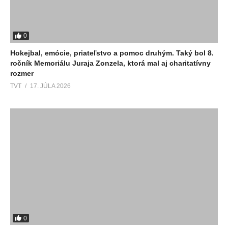
0
Hokejbal, emócie, priateľstvo a pomoc druhým. Taký bol 8.
ročník Memoriálu Juraja Zonzela, ktorá mal aj charitatívny
rozmer
TVT
17. JÚLA 2026
0