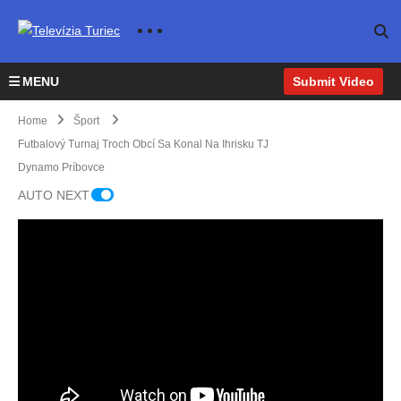
MENU
Submit Video
Home
Šport
Futbalový Turnaj Troch Obcí Sa Konal Na Ihrisku TJ
Dynamo Príbovce
Vo
AUTO NEXT
Folk
ušov
ej si
začia
Vo
Mem
tok
Valči
oriál
leta
ansk
Dani
Tane
neve
ej
ela
čníci
dia
dolin
Tara
z TK
už
e sa
bu
DEE
pred
kona
sa v
P