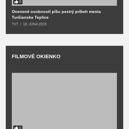
0
Ocenené osobností píšu pestrý príbeh mesta
B
Turčianske Teplice
n
TVT
18. JÚNA 2026
T
FILMOVÉ OKIENKO
F
T
0