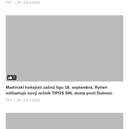
TVT
24. JÚLA 2026
0
Martinskí hokejisti začnú ligu 16. septembra. Rytieri
odštartujú nový ročník TIPOS SHL doma proti Dubnici.
TVT
24. JÚLA 2026