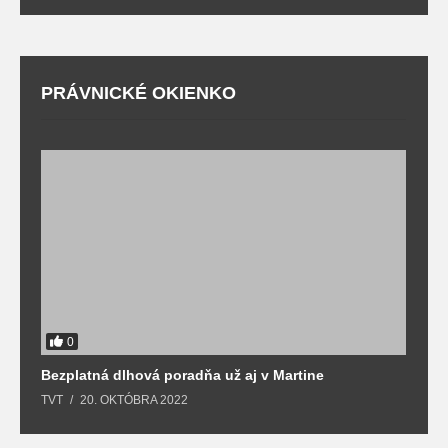
PRÁVNICKÉ OKIENKO
0
Bezplatná dlhová poradňa už aj v Martine
Z
TVT
20. OKTÓBRA 2022
T