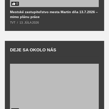
0
Mestské zastupiteľstvo mesta Martin dňa 13.7.2026 –
M
mimo plánu práce
T
TVT
13. JÚLA 2026
DEJE SA OKOLO NÁS