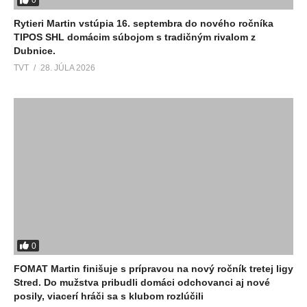
0
Rytieri Martin vstúpia 16. septembra do nového ročníka
TIPOS SHL domácim súbojom s tradičným rivalom z
Dubnice.
TVT
28. JÚLA 2026
0
FOMAT Martin finišuje s prípravou na nový ročník tretej ligy
Stred. Do mužstva pribudli domáci odchovanci aj nové
posily, viacerí hráči sa s klubom rozlúčili