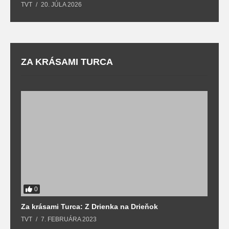
TVT
20. JÚLA 2026
re
ZA KRÁSAMI TURCA
0
Za krásami Turca: Z Drienka na Drieňok
Z
TVT
7. FEBRUÁRA 2023
T