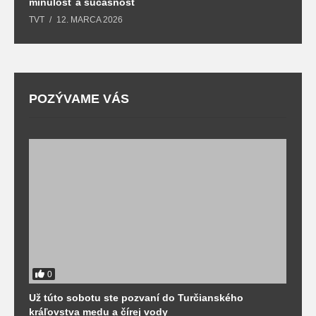
minulosť a súčasnosť
k
TVT
12. MARCA 2026
T
POZÝVAME VÁS
0
Už túto sobotu ste pozvaní do Turčianského
M
kráľovstva medu a čírej vody
o