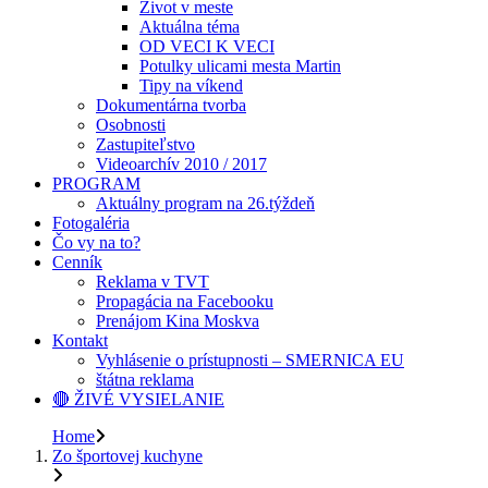
Život v meste
Aktuálna téma
OD VECI K VECI
Potulky ulicami mesta Martin
Tipy na víkend
Dokumentárna tvorba
Osobnosti
Zastupiteľstvo
Videoarchív 2010 / 2017
PROGRAM
Aktuálny program na 26.týždeň
Fotogaléria
Čo vy na to?
Cenník
Reklama v TVT
Propagácia na Facebooku
Prenájom Kina Moskva
Kontakt
Vyhlásenie o prístupnosti – SMERNICA EU
štátna reklama
🔴 ŽIVÉ VYSIELANIE
Home
Zo športovej kuchyne