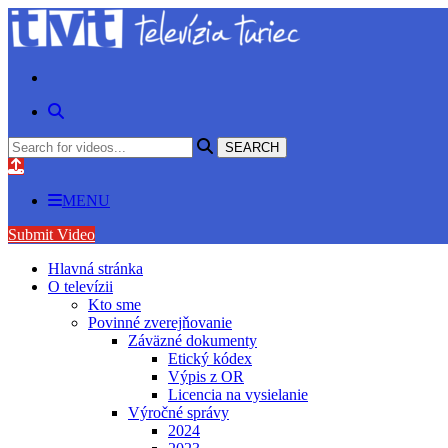
MENU
Submit Video
Hlavná stránka
O televízii
Kto sme
Povinné zverejňovanie
Záväzné dokumenty
Etický kódex
Výpis z OR
Licencia na vysielanie
Výročné správy
2024