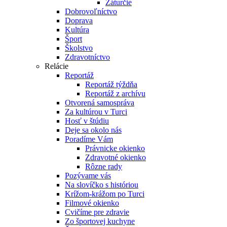
Záturčie
Dobrovoľníctvo
Doprava
Kultúra
Šport
Školstvo
Zdravotníctvo
Relácie
Reportáž
Reportáž týždňa
Reportáž z archívu
Otvorená samospráva
Za kultúrou v Turci
Hosť v štúdiu
Deje sa okolo nás
Poradíme Vám
Právnicke okienko
Zdravotné okienko
Rôzne rady
Pozývame vás
Na slovíčko s históriou
Krížom-krážom po Turci
Filmové okienko
Cvičíme pre zdravie
Zo športovej kuchyne