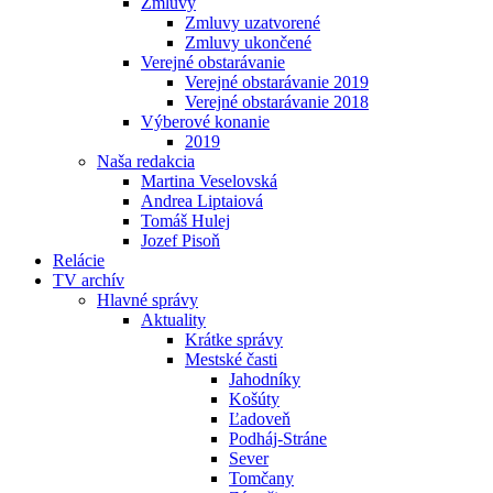
Zmluvy
Zmluvy uzatvorené
Zmluvy ukončené
Verejné obstarávanie
Verejné obstarávanie 2019
Verejné obstarávanie 2018
Výberové konanie
2019
Naša redakcia
Martina Veselovská
Andrea Liptaiová
Tomáš Hulej
Jozef Pisoň
Relácie
TV archív
Hlavné správy
Aktuality
Krátke správy
Mestské časti
Jahodníky
Košúty
Ľadoveň
Podháj-Stráne
Sever
Tomčany