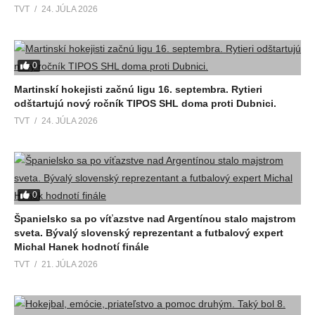
TVT
24. JÚLA 2026
0
Martinskí hokejisti začnú ligu 16. septembra. Rytieri
odštartujú nový ročník TIPOS SHL doma proti Dubnici.
TVT
24. JÚLA 2026
0
Španielsko sa po víťazstve nad Argentínou stalo majstrom
sveta. Bývalý slovenský reprezentant a futbalový expert
Michal Hanek hodnotí finále
TVT
21. JÚLA 2026