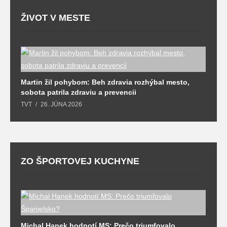
ŽIVOT V MESTE
T
Martin žil pohybom: Beh zdravia rozhýbal mesto,
T
sobota patrila zdraviu a prevencii
TVT
26. JÚNA 2026
ZO ŠPORTOVEJ KUCHYNE
Michal Hanek hodnotí MS: Prečo triumfovalo
S