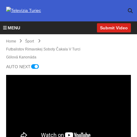
MENU
Submit Video
Home
Šport
Futbalistov Rimavskej Soboty Čakala V Turci
Gólová Kanonáda
AUTO NEXT