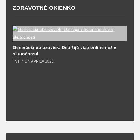
ZDRAVOTNÉ OKIENKO
Generácia obrazoviek: Deti žijú viac online než v
D
skutočnosti
s
TVT
17. APRÍLA 2026
T