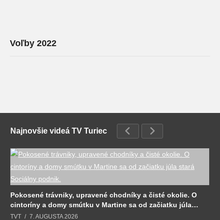
Voľby 2022
Najnovšie videá TV Turiec
Pokosené trávniky, upravené chodníky a čisté okolie. O
cintoríny a domy smútku v Martine sa od začiatku júla
stará Sociálny podnik.
TVT
7. AUGUSTA 2026