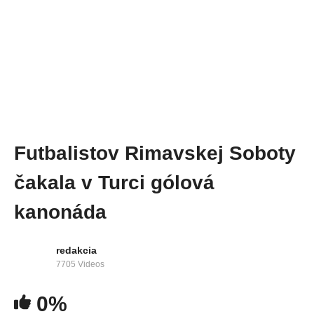
Futbalistov Rimavskej Soboty
čakala v Turci gólová
kanonáda
redakcia
7705 Videos
0%