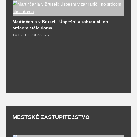
Martinčania v Bruseli: Úspešní v zahraničí, no
D
srdcom stále doma
m
TVT
10. JÚLA 2026
T
MESTSKÉ ZASTUPITEĽSTVO