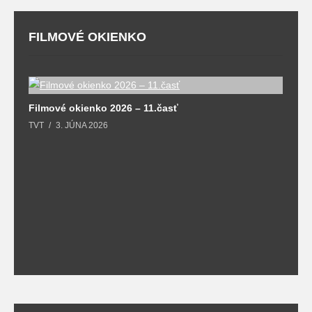
FILMOVÉ OKIENKO
F
Filmové okienko 2026 – 11.časť
T
TVT
3. JÚNA 2026