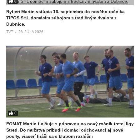
0
Rytieri Martin vstúpia 16. septembra do nového ročníka
TIPOS SHL domácim súbojom s tradičným rivalom z
Dubnice.
TVT
28. JÚLA 2026
0
FOMAT Martin finišuje s prípravou na nový ročník tretej ligy
Stred. Do mužstva pribudli domáci odchovanci aj nové
posily, viacerí hráči sa s klubom rozlúčili