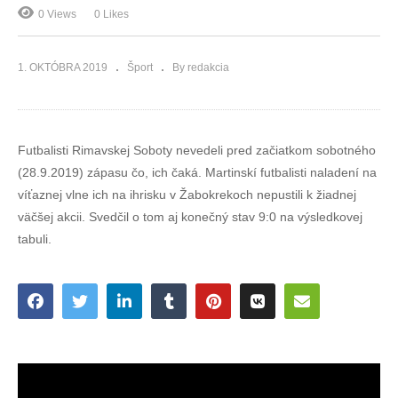
0 Views
0 Likes
1. OKTÓBRA 2019
Šport
By redakcia
Futbalisti Rimavskej Soboty nevedeli pred začiatkom sobotného
(28.9.2019) zápasu čo, ich čaká. Martinskí futbalisti naladení na
víťaznej vlne ich na ihrisku v Žabokrekoch nepustili k žiadnej
väčšej akcii. Svedčil o tom aj konečný stav 9:0 na výsledkovej
tabuli.