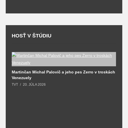
T
HOSŤ V ŠTÚDIU
Martinčan Michal Palovič a jeho pes Zerro v troskách
N
Venezuely
c
TVT
20. JÚLA 2026
re