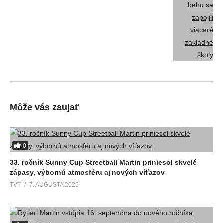
Môže vás zaujať
0
33. ročník Sunny Cup Streetball Martin priniesol skvelé
zápasy, výbornú atmosféru aj nových víťazov
TVT
7. AUGUSTA 2026