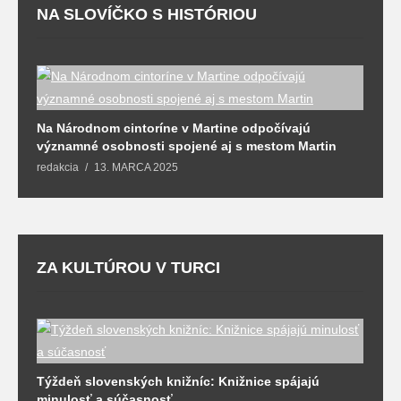
NA SLOVÍČKO S HISTÓRIOU
Na Národnom cintoríne v Martine odpočívajú
N
významné osobnosti spojené aj s mestom Martin
R
redakcia
13. MARCA 2025
T
ZA KULTÚROU V TURCI
Týždeň slovenských knižníc: Knižnice spájajú
J
minulosť a súčasnosť
k