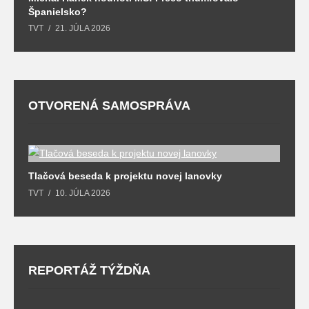
Španielsko?
t
TVT
21. JÚLA 2026
T
OTVORENÁ SAMOSPRÁVA
l
Tlačová beseda k projektu novej lanovky
O
y
TVT
10. JÚLA 2026
T
REPORTÁŽ TÝŽDŇA