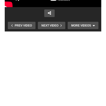
PREV VIDEO
NEXT VIDEO
MORE VIDEOS
Martinskí hokejisti si aj po zápase s hráčmi
Považskej Bystrice pripisovali body do
tabuľky