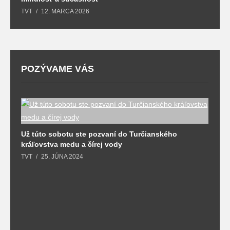
TVT
12. MARCA 2026
T
POZÝVAME VÁS
Už túto sobotu ste pozvaní do Turčianského
kráľovstva medu a čírej vody
TVT
25. JÚNA 2024
M
o