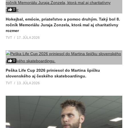
0
Hokejbal, emócie, priateľstvo a pomoc druhým. Taký bol 8.
ročník Memoriálu Juraja Zonzela, ktorá mal aj charitatívny
rozmer
TVT
17. JÚLA 2026
0
Peška Life Cup 2026 priniesol do Martina špičku
slovenského aj českého skateboardingu.
TVT
13. JÚLA 2026