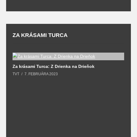
ZA KRÁSAMI TURCA
Za krásami Turca: Z Drienka na Drieňok
Z
TVT
7. FEBRUÁRA 2023
T