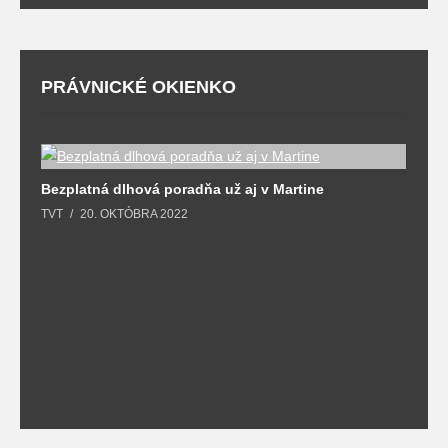
PRÁVNICKÉ OKIENKO
Bezplatná dlhová poradňa už aj v Martine
TVT
20. OKTÓBRA 2022
Z
T