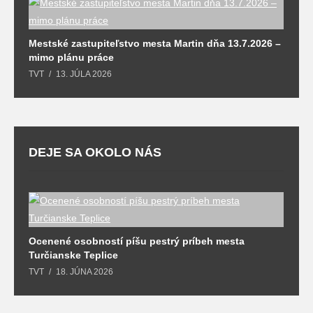
M
Mestské zastupiteľstvo mesta Martin dňa 13.7.2026 –
T
mimo plánu práce
TVT
13. JÚLA 2026
DEJE SA OKOLO NÁS
Ocenené osobností píšu pestrý príbeh mesta
B
Turčianske Teplice
n
TVT
18. JÚNA 2026
T