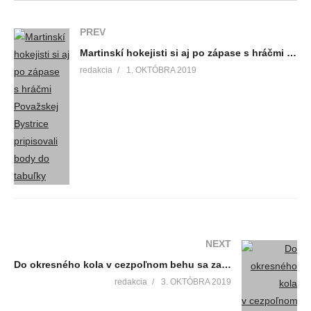
PREV
Martinskí hokejisti si aj po zápase s hráčmi Považskej Bystrice pripisovali body do tabuľky
redakcia
1. OKTÓBRA 2019
NEXT
Do okresného kola v cezpoľnom behu sa zapojili viaceré základné školy
redakcia
3. OKTÓBRA 2019