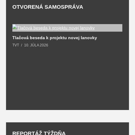
OTVORENÁ SAMOSPRÁVA
Tlačová beseda k projektu novej lanovky
O
TVT
10. JÚLA 2026
T
y
REPORTÁŽ TÝŽDŇA