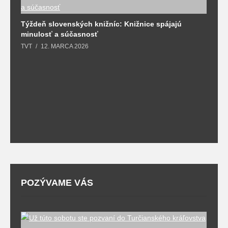
Týždeň slovenských knižníc: Knižnice spájajú
J
minulosť a súčasnosť
k
TVT
12. MARCA 2026
T
POZÝVAME VÁS