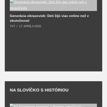
Generácia obrazoviek: Deti žijú viac online než v
D
skutočnosti
s
TVT
17. APRÍLA 2026
T
NA SLOVÍČKO S HISTÓRIOU