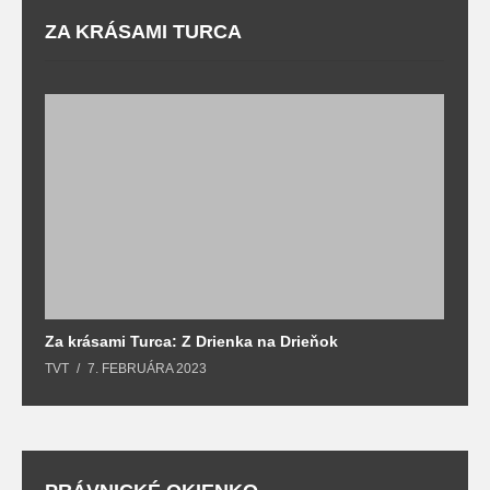
ZA KRÁSAMI TURCA
Z
T
Za krásami Turca: Z Drienka na Drieňok
TVT
7. FEBRUÁRA 2023