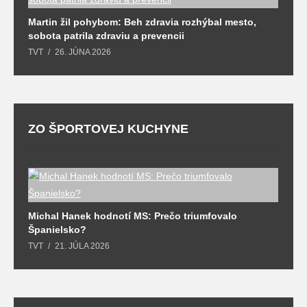
Martin žil pohybom: Beh zdravia rozhýbal mesto,
sobota patrila zdraviu a prevencii
TVT
26. JÚNA 2026
ZO ŠPORTOVEJ KUCHYNE
T
T
l
Michal Hanek hodnotí MS: Prečo triumfovalo
S
Španielsko?
t
TVT
21. JÚLA 2026
T