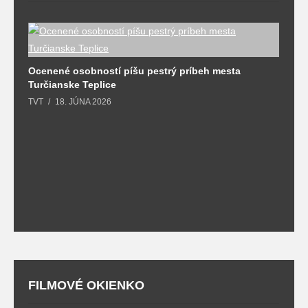
Ocenené osobností píšu pestrý príbeh mesta
Turčianske Teplice
TVT
18. JÚNA 2026
B
n
T
FILMOVÉ OKIENKO