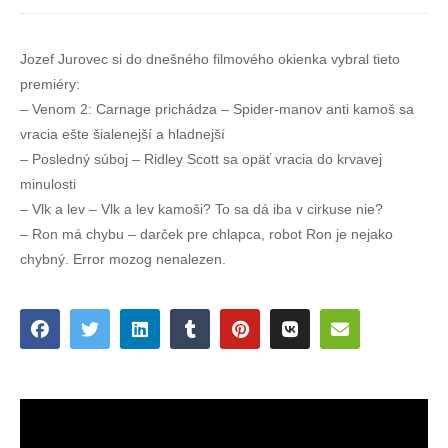
Jozef Jurovec si do dnešného filmového okienka vybral tieto
premiéry:
– Venom 2: Carnage prichádza – Spider-manov anti kamoš sa
vracia ešte šialenejší a hladnejší
– Posledný súboj – Ridley Scott sa opäť vracia do krvavej
minulosti
– Vlk a lev – Vlk a lev kamoši? To sa dá iba v cirkuse nie?
– Ron má chybu – darček pre chlapca, robot Ron je nejako
chybný. Error mozog nenalezen.