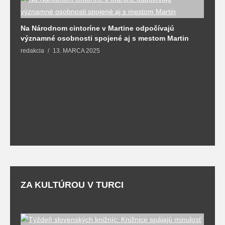
Na Národnom cintoríne v Martine odpočívajú
N
významné osobnosti spojené aj s mestom Martin
R
redakcia
13. MARCA 2025
T
ZA KULTÚROU V TURCI