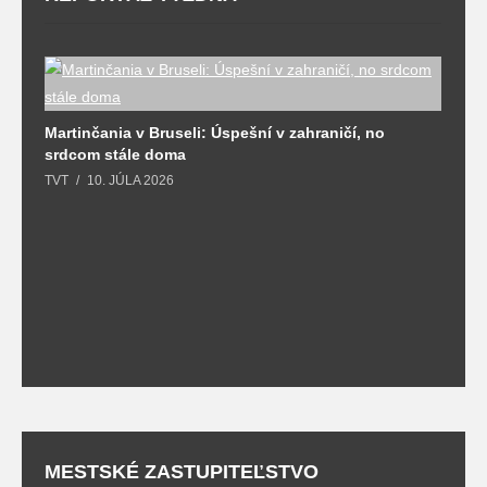
Martinčania v Bruseli: Úspešní v zahraničí, no
D
srdcom stále doma
m
TVT
10. JÚLA 2026
T
MESTSKÉ ZASTUPITEĽSTVO