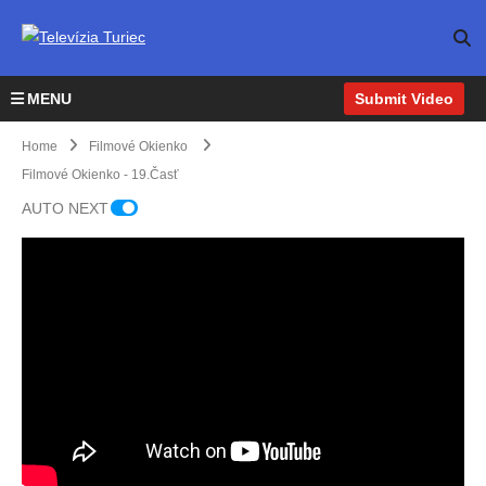
MENU
Submit Video
Home
Filmové Okienko
Filmové Okienko - 19.časť
AUTO NEXT