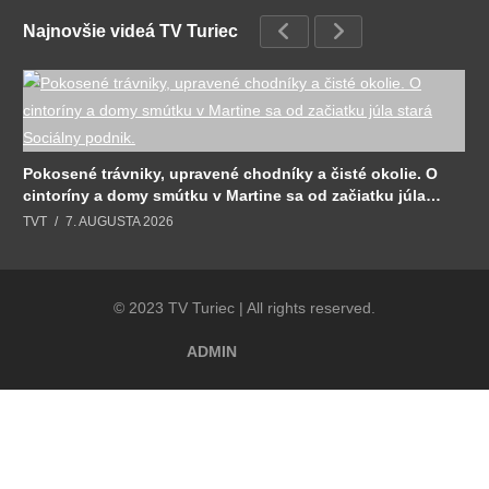
Najnovšie videá TV Turiec
Pokosené trávniky, upravené chodníky a čisté okolie. O
cintoríny a domy smútku v Martine sa od začiatku júla
stará Sociálny podnik.
TVT
7. AUGUSTA 2026
© 2023 TV Turiec | All rights reserved.
ADMIN