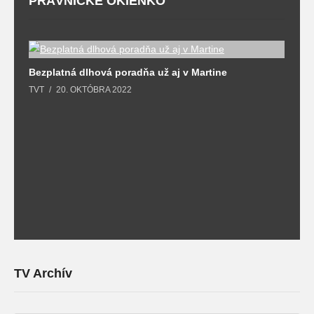
PRÁVNICKÉ OKIENKO
Bezplatná dlhová poradňa už aj v Martine
Z
TVT
20. OKTÓBRA 2022
T
TV Archív