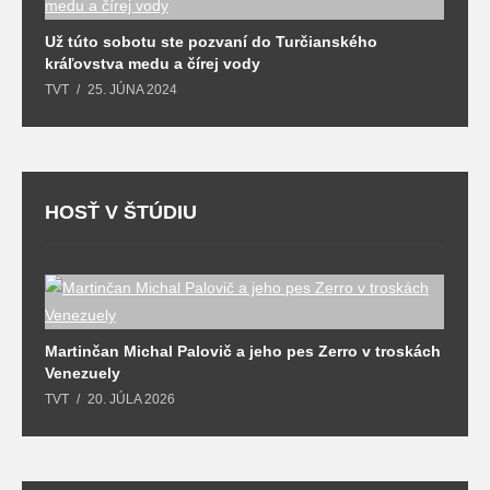
Už túto sobotu ste pozvaní do Turčianského
M
kráľovstva medu a čírej vody
o
TVT
25. JÚNA 2024
T
HOSŤ V ŠTÚDIU
Martinčan Michal Palovič a jeho pes Zerro v troskách
N
Venezuely
c
TVT
20. JÚLA 2026
re