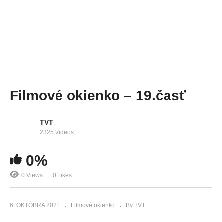
Filmové okienko – 19.časť
TVT
2325 Videos
0%
0 Views
0 Likes
6. OKTÓBRA 2021
Filmové okienko
By TVT