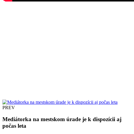
PREV
Mediátorka na mestskom úrade je k dispozícii aj
počas leta