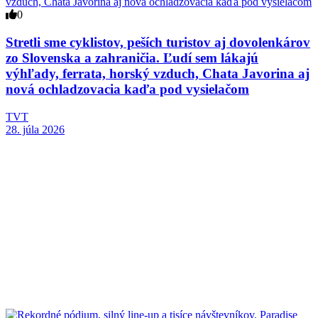
0
Stretli sme cyklistov, peších turistov aj dovolenkárov
zo Slovenska a zahraničia. Ľudí sem lákajú
výhľady, ferrata, horský vzduch, Chata Javorina aj
nová ochladzovacia kaďa pod vysielačom
TVT
28. júla 2026