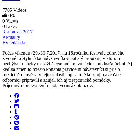
7705 Videos
0%
0 Views
0 Likes
3. augusta 2017
Aktuality
By redakcia
Počas víkendu (29.-30.7.2017) na 16.ročníku festivalu zdravého
životného štýlu čakal návštevníkov bohatý program, v ktorom
nechýbali ukážky masáži či osobné konzultácie s prednášajúcimi. Aj
keď sa zmenilo miesto konania pravidelní návštevníci si prišlo
pozrieť čo nové sa v tejto oblasti napísalo. Aké zaujímavé čaje
odborníci pripravili a zaujali ich aj terapeutické pomôcky.
Príjemným prekvapením bola vernisáž obrazov.