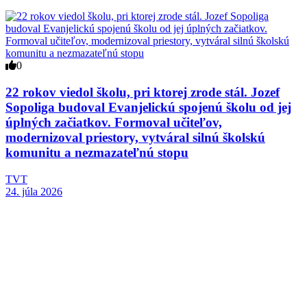
0
22 rokov viedol školu, pri ktorej zrode stál. Jozef
Sopoliga budoval Evanjelickú spojenú školu od jej
úplných začiatkov. Formoval učiteľov,
modernizoval priestory, vytváral silnú školskú
komunitu a nezmazateľnú stopu
TVT
24. júla 2026