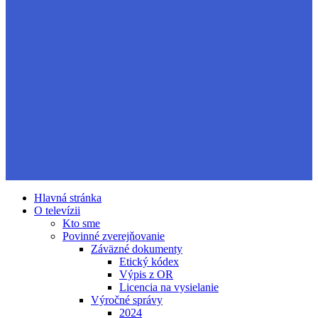
Hlavná stránka
O televízii
Kto sme
Povinné zverejňovanie
Záväzné dokumenty
Etický kódex
Výpis z OR
Licencia na vysielanie
Výročné správy
2024