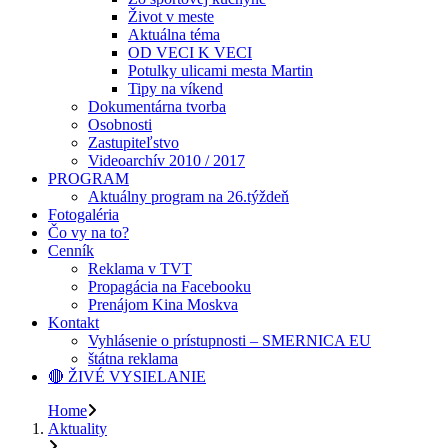
Život v meste
Aktuálna téma
OD VECI K VECI
Potulky ulicami mesta Martin
Tipy na víkend
Dokumentárna tvorba
Osobnosti
Zastupiteľstvo
Videoarchív 2010 / 2017
PROGRAM
Aktuálny program na 26.týždeň
Fotogaléria
Čo vy na to?
Cenník
Reklama v TVT
Propagácia na Facebooku
Prenájom Kina Moskva
Kontakt
Vyhlásenie o prístupnosti – SMERNICA EU
štátna reklama
🔴 ŽIVÉ VYSIELANIE
Home
Aktuality