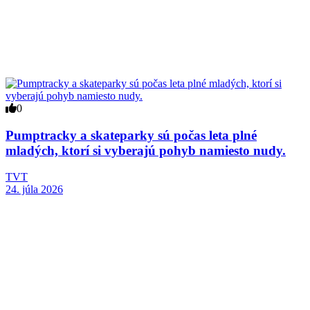
0
Pumptracky a skateparky sú počas leta plné
mladých, ktorí si vyberajú pohyb namiesto nudy.
TVT
24. júla 2026