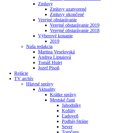
Zmluvy
Zmluvy uzatvorené
Zmluvy ukončené
Verejné obstarávanie
Verejné obstarávanie 2019
Verejné obstarávanie 2018
Výberové konanie
2019
Naša redakcia
Martina Veselovská
Andrea Liptaiová
Tomáš Hulej
Jozef Pisoň
Relácie
TV archív
Hlavné správy
Aktuality
Krátke správy
Mestské časti
Jahodníky
Košúty
Ľadoveň
Podháj-Stráne
Sever
Tomčany