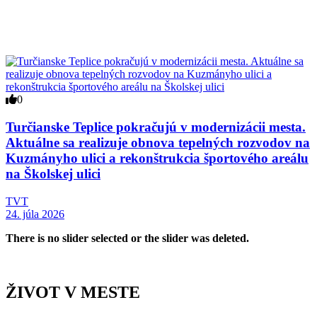
0
Turčianske Teplice pokračujú v modernizácii mesta.
Aktuálne sa realizuje obnova tepelných rozvodov na
Kuzmányho ulici a rekonštrukcia športového areálu
na Školskej ulici
TVT
24. júla 2026
There is no slider selected or the slider was deleted.
ŽIVOT V MESTE