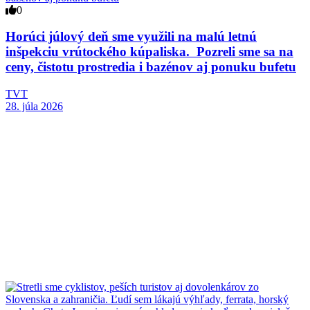
0
Horúci júlový deň sme využili na malú letnú
inšpekciu vrútockého kúpaliska. Pozreli sme sa na
ceny, čistotu prostredia i bazénov aj ponuku bufetu
TVT
28. júla 2026