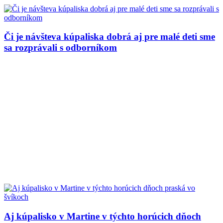
Či je návšteva kúpaliska dobrá aj pre malé deti sme
sa rozprávali s odborníkom
Aj kúpalisko v Martine v týchto horúcich dňoch