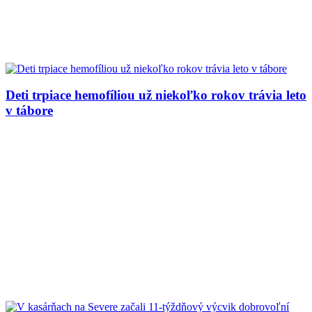
Deti trpiace hemofíliou už niekoľko rokov trávia leto
v tábore