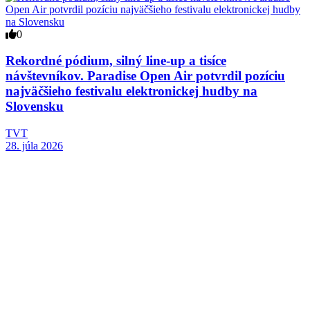
0
Rekordné pódium, silný line-up a tisíce
návštevníkov. Paradise Open Air potvrdil pozíciu
najväčšieho festivalu elektronickej hudby na
Slovensku
TVT
28. júla 2026