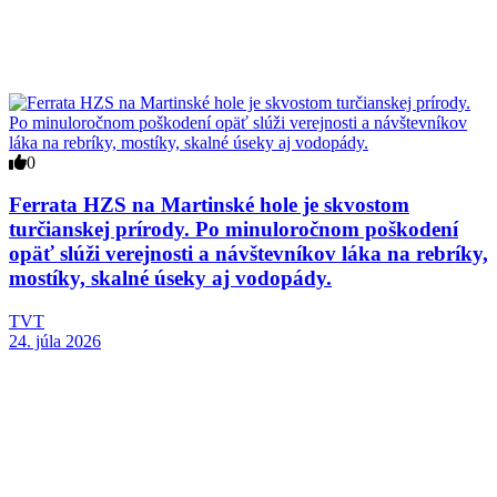
0
Ferrata HZS na Martinské hole je skvostom
turčianskej prírody. Po minuloročnom poškodení
opäť slúži verejnosti a návštevníkov láka na rebríky,
mostíky, skalné úseky aj vodopády.
TVT
24. júla 2026