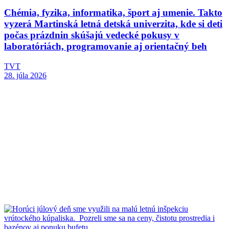
Chémia, fyzika, informatika, šport aj umenie. Takto
vyzerá Martinská letná detská univerzita, kde si deti
počas prázdnin skúšajú vedecké pokusy v
laboratóriách, programovanie aj orientačný beh
TVT
28. júla 2026