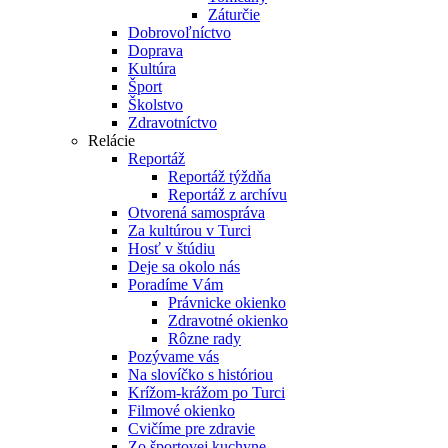
Záturčie
Dobrovoľníctvo
Doprava
Kultúra
Šport
Školstvo
Zdravotníctvo
Relácie
Reportáž
Reportáž týždňa
Reportáž z archívu
Otvorená samospráva
Za kultúrou v Turci
Hosť v štúdiu
Deje sa okolo nás
Poradíme Vám
Právnicke okienko
Zdravotné okienko
Rôzne rady
Pozývame vás
Na slovíčko s históriou
Krížom-krážom po Turci
Filmové okienko
Cvičíme pre zdravie
Zo športovej kuchyne