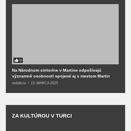
0
Na Národnom cintoríne v Martine odpočívajú
N
významné osobnosti spojené aj s mestom Martin
R
redakcia
13. MARCA 2025
T
ZA KULTÚROU V TURCI