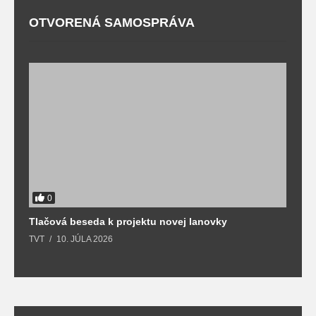
OTVORENÁ SAMOSPRÁVA
0
Tlačová beseda k projektu novej lanovky
O
TVT
10. JÚLA 2026
T