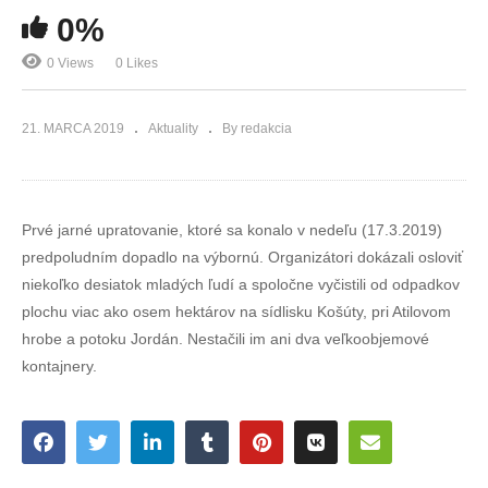
0%
0 Views
0 Likes
21. MARCA 2019
Aktuality
By redakcia
Prvé jarné upratovanie, ktoré sa konalo v nedeľu (17.3.2019)
predpoludním dopadlo na výbornú. Organizátori dokázali osloviť
niekoľko desiatok mladých ľudí a spoločne vyčistili od odpadkov
plochu viac ako osem hektárov na sídlisku Košúty, pri Atilovom
hrobe a potoku Jordán. Nestačili im ani dva veľkoobjemové
kontajnery.