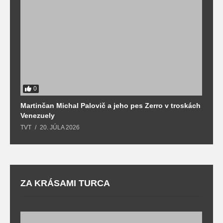
0
Martinčan Michal Palovič a jeho pes Zerro v troskách
N
Venezuely
c
TVT
20. JÚLA 2026
re
ZA KRÁSAMI TURCA