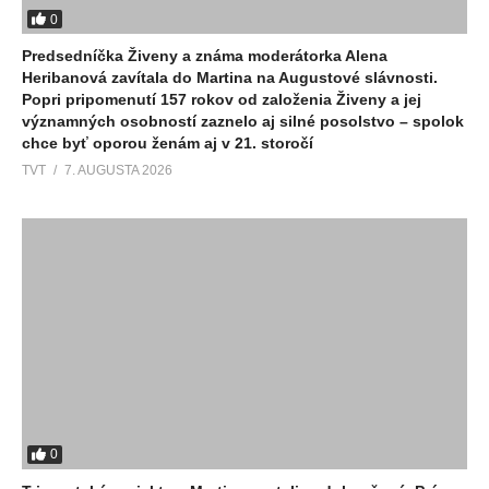
0
Predsedníčka Živeny a známa moderátorka Alena
Heribanová zavítala do Martina na Augustové slávnosti.
Popri pripomenutí 157 rokov od založenia Živeny a jej
významných osobností zaznelo aj silné posolstvo – spolok
chce byť oporou ženám aj v 21. storočí
TVT
7. AUGUSTA 2026
0