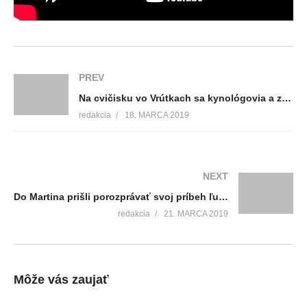
PREV
Na cvičisku vo Vrútkach sa kynológovia a záchranárske psy cvičili vo vyhľadávaní stratených osôb
redakcia
18. MARCA 2019
NEXT
Do Martina prišli porozprávať svoj príbeh ľudia, ktorí majú inú krajinu pôvodu ako je Slovensko
redakcia
21. MARCA 2019
Môže vás zaujať