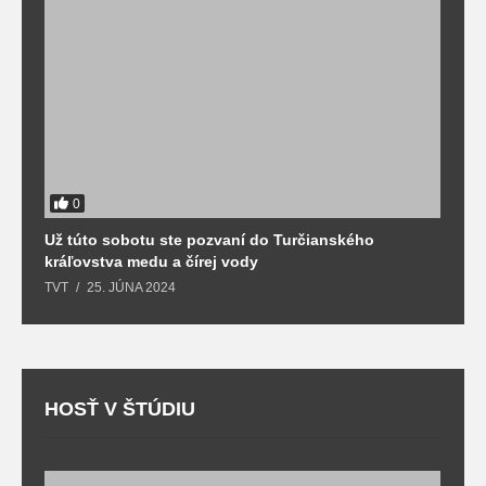
0
Už túto sobotu ste pozvaní do Turčianského
M
kráľovstva medu a čírej vody
o
TVT
25. JÚNA 2024
T
HOSŤ V ŠTÚDIU