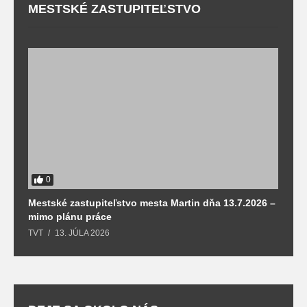
MESTSKÉ ZASTUPITEĽSTVO
0
Mestské zastupiteľstvo mesta Martin dňa 13.7.2026 –
M
mimo plánu práce
T
TVT
13. JÚLA 2026