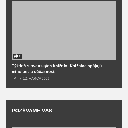
0
Týždeň slovenských knižníc: Knižnice spájajú
J
minulosť a súčasnosť
k
TVT
12. MARCA 2026
T
POZÝVAME VÁS