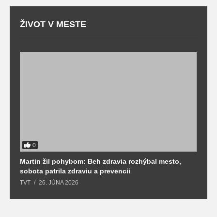
ŽIVOT V MESTE
0
Martin žil pohybom: Beh zdravia rozhýbal mesto,
T
sobota patrila zdraviu a prevencii
T
TVT
26. JÚNA 2026