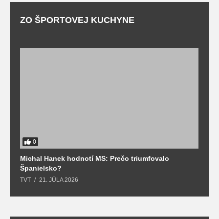
ZO ŠPORTOVEJ KUCHYNE
0
Michal Hanek hodnotí MS: Prečo triumfovalo
S
Španielsko?
t
TVT
21. JÚLA 2026
T