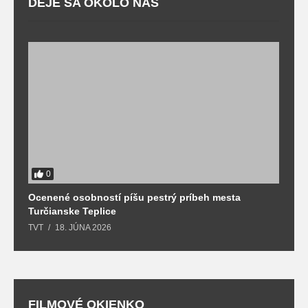
DEJE SA OKOLO NÁS
0
Ocenené osobností píšu pestrý príbeh mesta
B
Turčianske Teplice
n
TVT
18. JÚNA 2026
T
FILMOVÉ OKIENKO