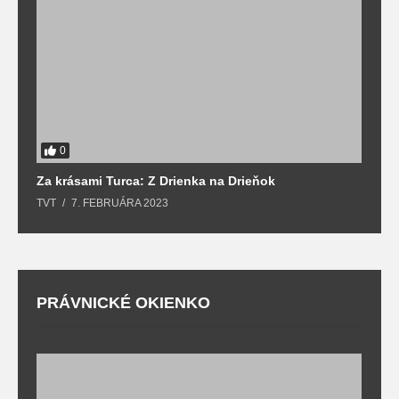
0
Za krásami Turca: Z Drienka na Drieňok
Z
TVT
7. FEBRUÁRA 2023
T
PRÁVNICKÉ OKIENKO