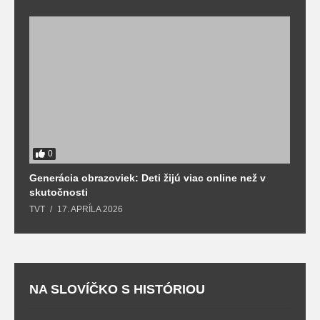
0
Generácia obrazoviek: Deti žijú viac online než v
D
skutočnosti
s
TVT
17. APRÍLA 2026
T
NA SLOVÍČKO S HISTÓRIOU