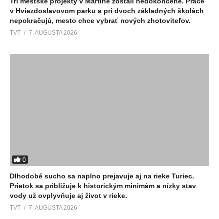
Tri mestské projekty v Martine zostali nedokončené. Práce
v Hviezdoslavovom parku a pri dvoch základných školách
nepokračujú, mesto chce vybrať nových zhotoviteľov.
TVT
7. AUGUSTA 2026
0
Dlhodobé sucho sa naplno prejavuje aj na rieke Turiec.
Prietok sa približuje k historickým minimám a nízky stav
vody už ovplyvňuje aj život v rieke.
TVT
7. AUGUSTA 2026