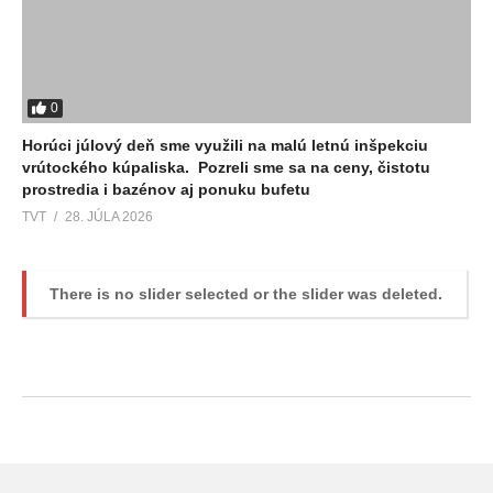
0
Horúci júlový deň sme využili na malú letnú inšpekciu
vrútockého kúpaliska. Pozreli sme sa na ceny, čistotu
prostredia i bazénov aj ponuku bufetu
TVT
28. JÚLA 2026
There is no slider selected or the slider was deleted.