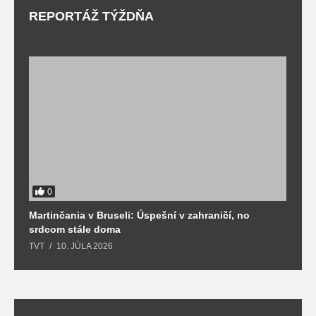
REPORTÁŽ TÝŽDŇA
0
Martinčania v Bruseli: Úspešní v zahraničí, no
D
srdcom stále doma
m
TVT
10. JÚLA 2026
T