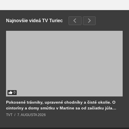
Najnovšie videá TV Turiec
0
Pokosené trávniky, upravené chodníky a čisté okolie. O
cintoríny a domy smútku v Martine sa od začiatku júla
stará Sociálny podnik.
TVT
7. AUGUSTA 2026