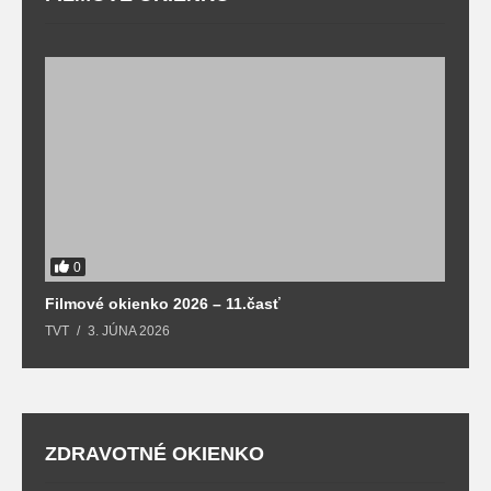
F
T
0
Filmové okienko 2026 – 11.časť
TVT
3. JÚNA 2026
ZDRAVOTNÉ OKIENKO