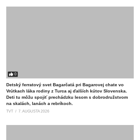
0
Detský ferratový svet Bagarčatá pri Bagarovej chate vo
Vrútkach láka rodiny z Turca aj ďalších kútov Slovenska.
Deti tu môžu spojiť prechádzku lesom s dobrodružstvom
na skalách, lanách a rebríkoch.
TVT
7. AUGUSTA 2026