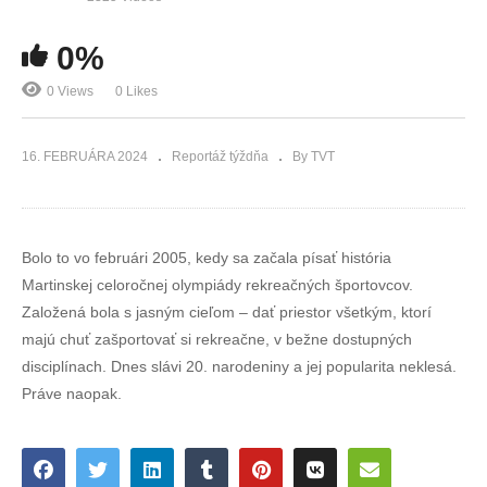
0%
0 Views
0 Likes
16. FEBRUÁRA 2024
Reportáž týždňa
By TVT
Bolo to vo februári 2005, kedy sa začala písať história
Martinskej celoročnej olympiády rekreačných športovcov.
Založená bola s jasným cieľom – dať priestor všetkým, ktorí
majú chuť zašportovať si rekreačne, v bežne dostupných
disciplínach. Dnes slávi 20. narodeniny a jej popularita neklesá.
Práve naopak.