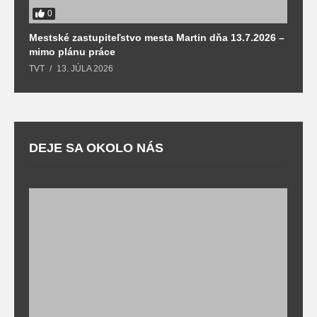
0
Mestské zastupiteľstvo mesta Martin dňa 13.7.2026 –
M
mimo plánu práce
T
TVT
13. JÚLA 2026
DEJE SA OKOLO NÁS