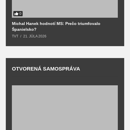
0
Michal Hanek hodnotí MS: Prečo triumfovalo
S
Španielsko?
t
TVT
21. JÚLA 2026
T
OTVORENÁ SAMOSPRÁVA