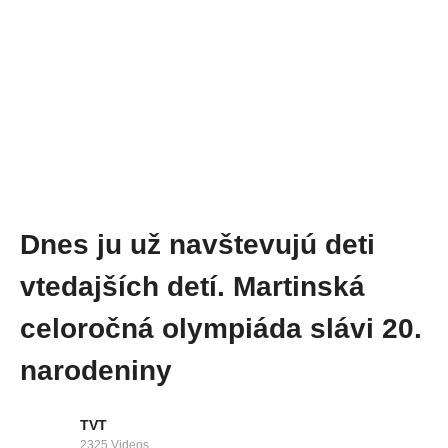
Dnes ju už navštevujú deti
vtedajších detí. Martinská
celoročná olympiáda slávi 20.
narodeniny
TVT
2325 Videos