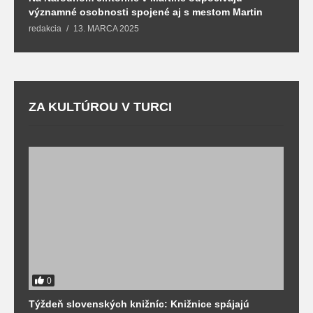
významné osobnosti spojené aj s mestom Martin
R
redakcia
13. MARCA 2025
T
ZA KULTÚROU V TURCI
0
Týždeň slovenských knižníc: Knižnice spájajú
J