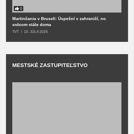
0
Martinčania v Bruseli: Úspešní v zahraničí, no
D
srdcom stále doma
m
TVT
10. JÚLA 2026
T
MESTSKÉ ZASTUPITEĽSTVO