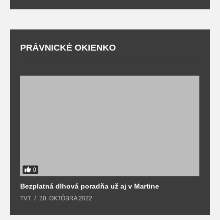
PRÁVNICKÉ OKIENKO
0
Bezplatná dlhová poradňa už aj v Martine
Z
TVT
20. OKTÓBRA 2022
T