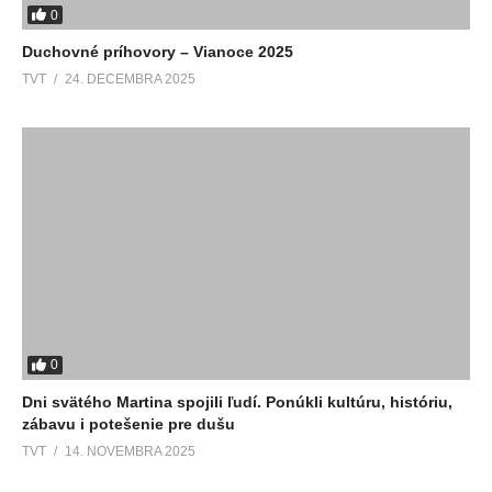
0
Duchovné príhovory – Vianoce 2025
TVT
24. DECEMBRA 2025
0
Dni svätého Martina spojili ľudí. Ponúkli kultúru, históriu,
zábavu i potešenie pre dušu
TVT
14. NOVEMBRA 2025