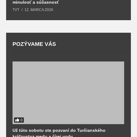
minulosť a súčasnosť
k
TVT
12. MARCA 2026
T
POZÝVAME VÁS
0
Už túto sobotu ste pozvaní do Turčianského
M
kráľovstva medu a čírej vody
o