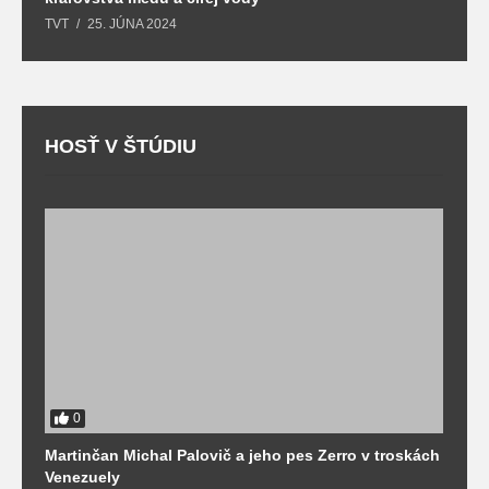
TVT
25. JÚNA 2024
T
HOSŤ V ŠTÚDIU
0
Martinčan Michal Palovič a jeho pes Zerro v troskách
N
Venezuely
c