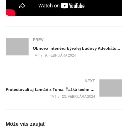
PREV
Obnova interiéru bývalej budovy Advokátskej komory je vo finále
TVT
9. FEBRUÁRA 2024
NEXT
Protestovali aj farmári z Turca. Ťažká technika ochromila verejnú dopravu, regulovala ju polícia
TVT
23. FEBRUÁRA 2024
Môže vás zaujať