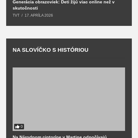
Generácia obrazoviek: Deti žijú viac online než v
D
skutočnosti
s
TVT
17. APRÍLA 2026
T
NA SLOVÍČKO S HISTÓRIOU
0
Na Národnom cintoríne v Martine odpočívajú
N