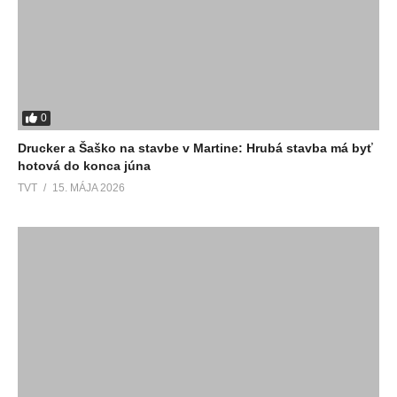
0
Drucker a Šaško na stavbe v Martine: Hrubá stavba má byť
hotová do konca júna
TVT
15. MÁJA 2026