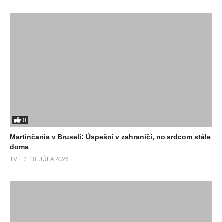
0
Martinčania v Bruseli: Úspešní v zahraničí, no srdcom stále
doma
TVT
10. JÚLA 2026