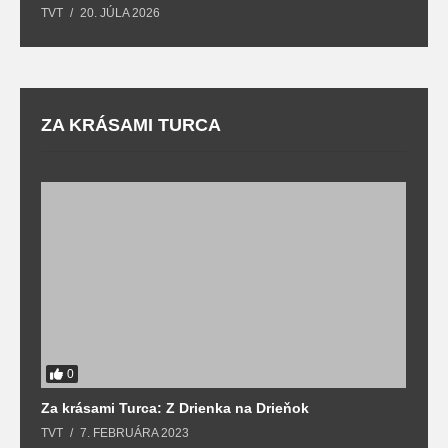
TVT
20. JÚLA 2026
re
ZA KRÁSAMI TURCA
0
Za krásami Turca: Z Drienka na Drieňok
Z
TVT
7. FEBRUÁRA 2023
T