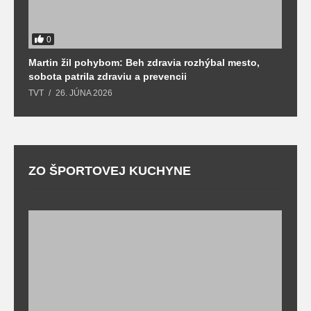
0
Martin žil pohybom: Beh zdravia rozhýbal mesto,
T
sobota patrila zdraviu a prevencii
T
TVT
26. JÚNA 2026
ZO ŠPORTOVEJ KUCHYNE