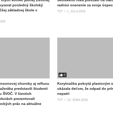
 vyzeral posledný školský
radnici ocenenie za svoje úspec
čšej základnej škole v
TVT
1. JÚLA 2026
2026
0
nsonovej choroby aj refluxu
Korytnačka pokrytá plastovým
ažeráka predstavili študenti
ukázala deťom, že odpad do prí
u ŠVOČ. V šiestich
nepatrí
kciách prezentovali
TVT
19. JÚNA 2026
eckých prác na aktuálne