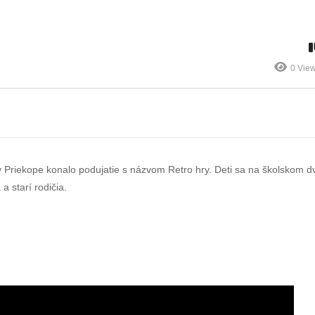
ročníkové práce
rokov svojej
nadaných detí
existencie
0 Vie
v Priekope konalo podujatie s názvom Retro hry. Deti sa na školskom d
 a starí rodičia.