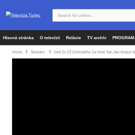
Hlavná stránka
O televízii
Relácie
TV archív
PROGRAM
Home
Školstvo
Deti Zo ZŠ Dolinského Sa Hrali Tak, Ako Kedysi Ic