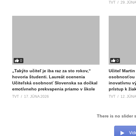
TVT
29. JÚNA
0
0
„Takýto učiteľ je iba raz za sto rokov,“
Učiteľ Martin
hovoria študenti. Laureát ocenenia
osobnosťou 
Učiteľská osobnosť Slovenska sa dočkal
inovatívnu v
emotívneho prekvapenia priamo v škole
prístup k ži
TVT
17. JÚNA 2026
TVT
12. JÚNA
There is no slider 