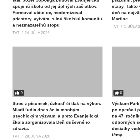
spojenú školu od jej úplných začiatkov.
etapy. Takto
Formoval učiteľov, modernizoval
deň na najvä
priestory, vytváral silnú školskú komunitu
Martine
a nezmazateľnú stopu
TVT
1. JÚLA 
TVT
24. JÚLA 2026
0
0
Stres z písomiek, úzkosť či tlak na výkon.
Výskum Parki
Mladí ľudia dnes čelia mnohým
po operácii p
psychickým výzvam, a preto Evanjelická
na 47. ročník
škola zorganizovala Deň duševného
odborných se
zdravia.
desiatky ved
témy.
TVT
29. JÚNA 2026