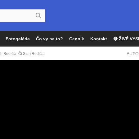
Fotogaléria
Čo vy na to?
Cenník
Kontakt
🔴 ŽIVÉ VYS
AUTO
h Rodičia, Či Starí Rodičia