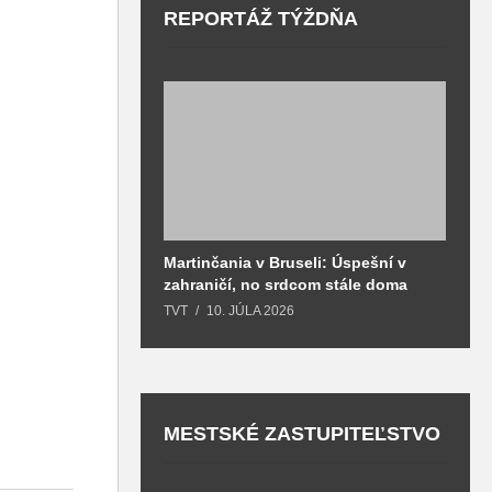
REPORTÁŽ TÝŽDŇA
Martinčania v Bruseli: Úspešní v
D
zahraničí, no srdcom stále doma
H
k
TVT
10. JÚLA 2026
T
MESTSKÉ ZASTUPITEĽSTVO