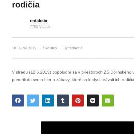
otvorená pred
päťdesiatimi
rodičia
štyridsiatimi rokmi
rokmi
redakcia
7705 Videos
18. JÚNA 2019
Školstvo
By redakcia
V stredu (12.6.2019) popoludní sa v priestoroch ZŠ Dolinského 
ponorili do sveta hier a zábavy, ktoré sa kedysi hrávali ich rodičia