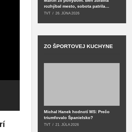
Martin žil pohybom: Beh zdravia
T
rozhýbal mesto, sobota patrila
S
zdraviu a prevencii
TVT
26. JÚNA 2026
T
ZO ŠPORTOVEJ KUCHYNE
Z
Michal Hanek hodnotí MS: Prečo
S
Deti zo ZŠ
p
triumfovalo Španielsko?
2
Deti zo SZŠ
Dolinského sa
v
rí
o
TVT
21. JÚLA 2026
T
Tomáša Zanovita
hrali tak, ako
m