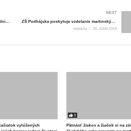
NEXT
Deti zo SZŠ Tomáša Zanovita zažili popoludnie plné hier
ZŠ Podhájska poskytuje vzdelanie martinským deťom už šesťdesiat rokov
redakcia
20. JÚNA 2019
0
začiatok vytúžených
Pätnásť žiakov a žiačok si na zá
 iných koniec jednej životnej
školského roka prevzalo na mart