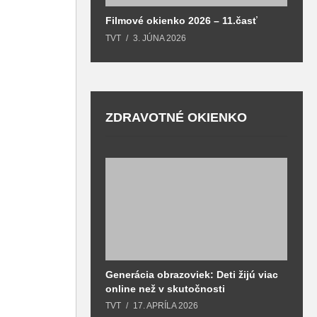
Filmové okienko 2026 – 11.časť
TVT
3. JÚNA 2026
ZDRAVOTNÉ OKIENKO
Generácia obrazoviek: Deti žijú viac
D
online než v skutočnosti
z
h
TVT
17. APRÍLA 2026
T