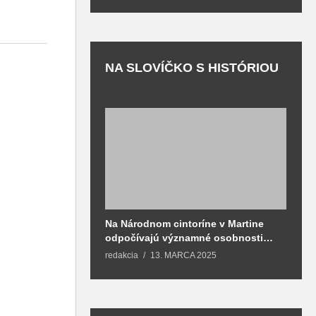
NA SLOVÍČKO S HISTÓRIOU
Na Národnom cintoríne v Martine
N
odpočívajú významné osobnosti
F
spojené aj s mestom Martin
redakcia
13. MARCA 2025
T