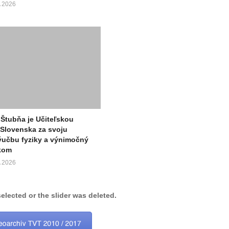
 2026
 Štubňa je Učiteľskou
Slovenska za svoju
ýučbu fyziky a výnimočný
akom
 2026
selected or the slider was deleted.