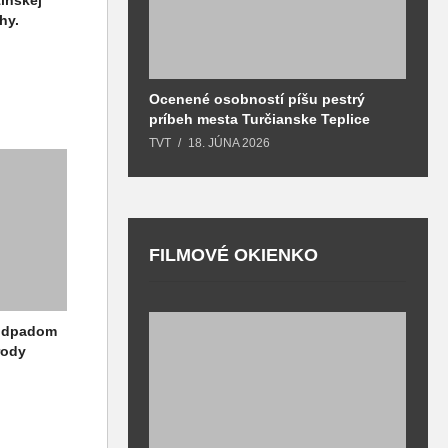
hy.
Ocenené osobností píšu pestrý
B
príbeh mesta Turčianske Teplice
l
o
TVT
18. JÚNA 2026
T
FILMOVÉ OKIENKO
 odpadom
F
rody
T