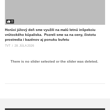
0
Horúci júlový deň sme využili na malú letnú inšpekciu
vrútockého kúpaliska. Pozreli sme sa na ceny, čistotu
prostredia i bazénov aj ponuku bufetu
TVT
28. JÚLA 2026
There is no slider selected or the slider was deleted.