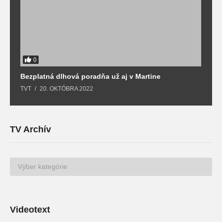
0
Bezplatná dlhová poradňa už aj v Martine
Z
TVT
20. OKTÓBRA 2022
T
TV Archív
TV
Archív
Videotext