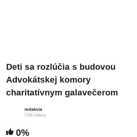
Deti sa rozlúčia s budovou
Advokátskej komory
charitatívnym galavečerom
redakcia
7705 Videos
0%