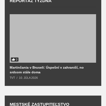
REPORTÁŽ TÝŽDŇA
0
Martinčania v Bruseli: Úspešní v zahraničí, no
D
srdcom stále doma
m
TVT
10. JÚLA 2026
T
MESTSKÉ ZASTUPITEĽSTVO