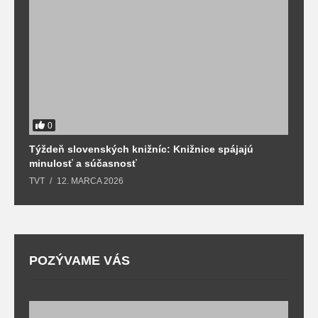
0
Týždeň slovenských knižníc: Knižnice spájajú
J
minulosť a súčasnosť
k
TVT
12. MARCA 2026
T
POZÝVAME VÁS