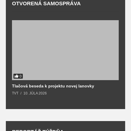
OTVORENÁ SAMOSPRÁVA
0
Tlačová beseda k projektu novej lanovky
O
TVT
10. JÚLA 2026
T