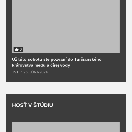
0
Už túto sobotu ste pozvaní do Turčianského
M
kráľovstva medu a čírej vody
o
TVT
25. JÚNA 2024
T
HOSŤ V ŠTÚDIU