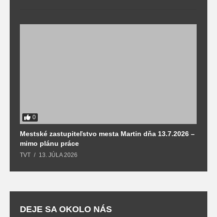
0
Mestské zastupiteľstvo mesta Martin dňa 13.7.2026 –
M
mimo plánu práce
T
TVT
13. JÚLA 2026
DEJE SA OKOLO NÁS