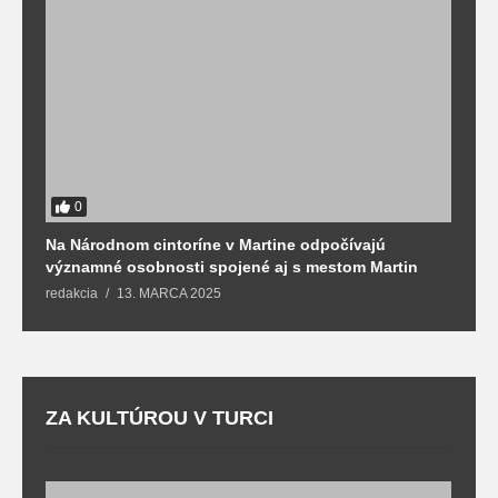
0
Na Národnom cintoríne v Martine odpočívajú
N
významné osobnosti spojené aj s mestom Martin
R
redakcia
13. MARCA 2025
T
ZA KULTÚROU V TURCI