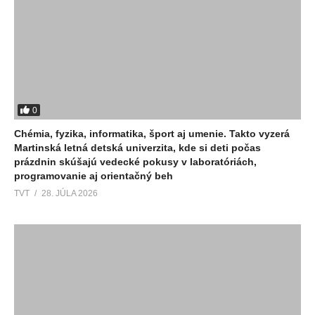
0
Chémia, fyzika, informatika, šport aj umenie. Takto vyzerá
Martinská letná detská univerzita, kde si deti počas
prázdnin skúšajú vedecké pokusy v laboratóriách,
programovanie aj orientačný beh
TVT
28. JÚLA 2026