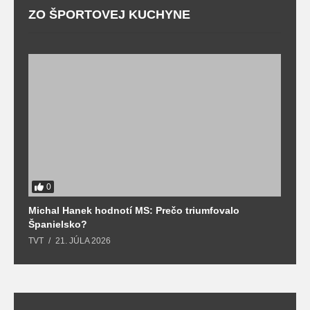
ZO ŠPORTOVEJ KUCHYNE
0
Michal Hanek hodnotí MS: Prečo triumfovalo
S
Španielsko?
t
TVT
21. JÚLA 2026
T