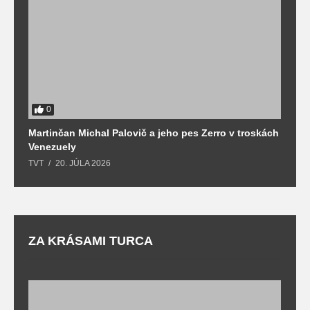
0
Martinčan Michal Palovič a jeho pes Zerro v troskách
N
Venezuely
c
TVT
20. JÚLA 2026
re
ZA KRÁSAMI TURCA