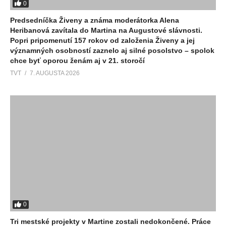
0
Predsedníčka Živeny a známa moderátorka Alena
Heribanová zavítala do Martina na Augustové slávnosti.
Popri pripomenutí 157 rokov od založenia Živeny a jej
významných osobností zaznelo aj silné posolstvo – spolok
chce byť oporou ženám aj v 21. storočí
TVT
7. AUGUSTA 2026
0
Tri mestské projekty v Martine zostali nedokončené. Práce