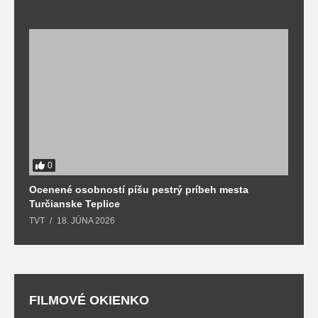
0
Ocenené osobností píšu pestrý príbeh mesta
B
Turčianske Teplice
n
TVT
18. JÚNA 2026
T
FILMOVÉ OKIENKO