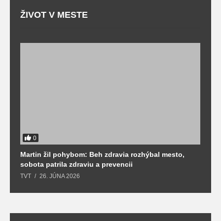
ŽIVOT V MESTE
0
Martin žil pohybom: Beh zdravia rozhýbal mesto,
T
sobota patrila zdraviu a prevencii
T
TVT
26. JÚNA 2026