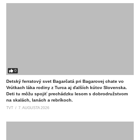
0
Detský ferratový svet Bagarčatá pri Bagarovej chate vo
Vrútkach láka rodiny z Turca aj ďalších kútov Slovenska.
Deti tu môžu spojiť prechádzku lesom s dobrodružstvom
na skalách, lanách a rebríkoch.
TVT
7. AUGUSTA 2026