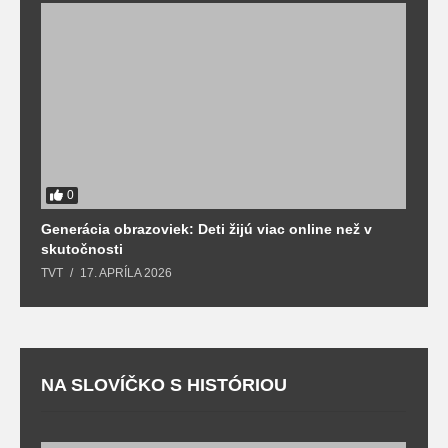
0
Generácia obrazoviek: Deti žijú viac online než v
D
skutočnosti
s
TVT
17. APRÍLA 2026
T
NA SLOVÍČKO S HISTÓRIOU