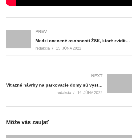
PREV
Medzi ocenené osobnosti ŽSK, ktoré zviditeľňujú región doma i ďaleko za hranicami sa právom zaradil aj úspešný Martinčan Michal Meško
redakcia
15. JÚNA 2022
NEXT
Víťazné návrhy na parkovacie domy sú vystavené pre širokú verejnosť v priestoroch obchodného centra
redakcia
16. JÚNA 2022
Môže vás zaujať