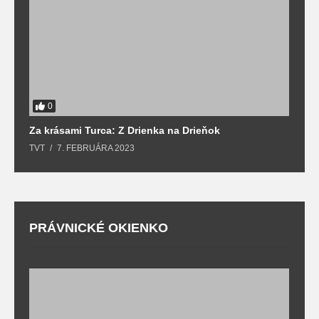
0
Za krásami Turca: Z Drienka na Drieňok
Z
TVT
7. FEBRUÁRA 2023
T
PRÁVNICKÉ OKIENKO