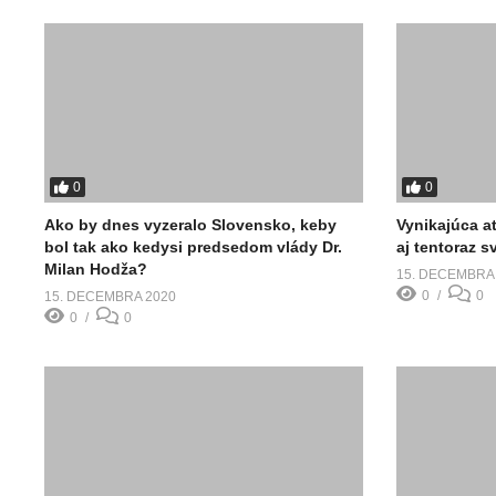
0
0
Ako by dnes vyzeralo Slovensko, keby
Vynikajúca a
bol tak ako kedysi predsedom vlády Dr.
aj tentoraz 
Milan Hodža?
15. DECEMBRA
0
0
15. DECEMBRA 2020
0
0