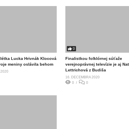
0
tlétka Lucka Hrivnák Klocová
Finalistkou folklórnej súťaže
svoje meniny oslávila behom
verejnoprávnej televízie je aj Nat
Lettrichová z Budiša
 2020
16. DECEMBRA 2020
0
0