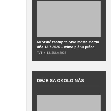
Mestské zastupiteľstvo mesta Martin
M
dňa 13.7.2026 – mimo plánu práce
d
TVT
13. JÚLA 2026
T
DEJE SA OKOLO NÁS