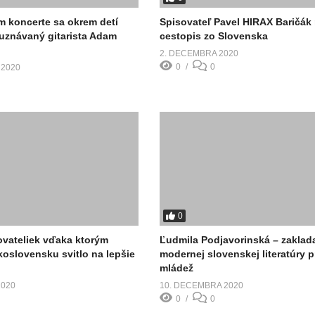
 koncerte sa okrem detí
Spisovateľ Pavel HIRAX Baričák 
 uznávaný gitarista Adam
cestopis zo Slovenska
2. DECEMBRA 2020
0
0
 2020
0
ovateliek vďaka ktorým
Ľudmila Podjavorinská – zaklad
oslovensku svitlo na lepšie
modernej slovenskej literatúry p
mládež
2020
10. DECEMBRA 2020
0
0