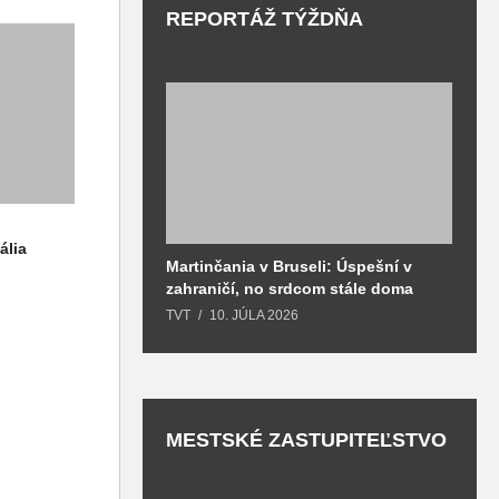
REPORTÁŽ TÝŽDŇA
ália
Martinčania v Bruseli: Úspešní v
D
zahraničí, no srdcom stále doma
H
k
TVT
10. JÚLA 2026
T
MESTSKÉ ZASTUPITEĽSTVO