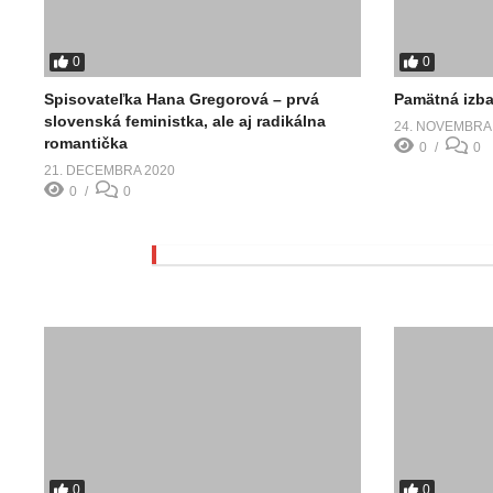
0
0
Spisovateľka Hana Gregorová – prvá
Pamätná izba
slovenská feministka, ale aj radikálna
24. NOVEMBRA
romantička
0
0
21. DECEMBRA 2020
0
0
0
0