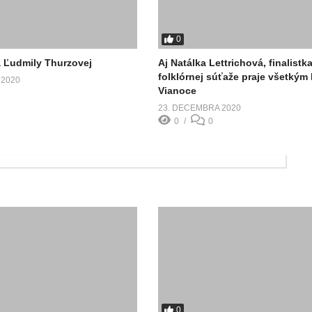
0
 Ľudmily Thurzovej
Aj Natálka Lettrichová, finalistk
folklórnej súťaže praje všetkým
 2020
Vianoce
23. DECEMBRA 2020
0
0
0