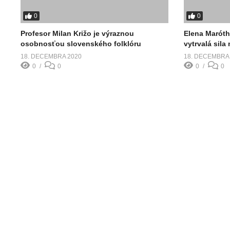
0
0
Profesor Milan Križo je výraznou
Elena Maróth
osobnosťou slovenského folklóru
vytrvalá sila
18. DECEMBRA 2020
18. DECEMBRA
0
0
0
0