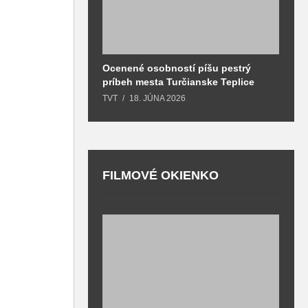
Ocenené osobností píšu pestrý
B
príbeh mesta Turčianske Teplice
l
o
TVT
18. JÚNA 2026
T
FILMOVÉ OKIENKO
F
T