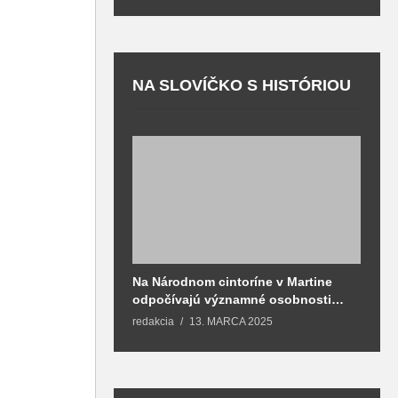
NA SLOVÍČKO S HISTÓRIOU
Na Národnom cintoríne v Martine
N
odpočívajú významné osobnosti
F
spojené aj s mestom Martin
redakcia
13. MARCA 2025
T