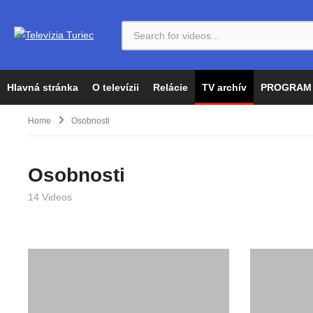
Hlavná stránka
O televízii
Relácie
TV archív
PROGRAM
Home
Osobnosti
Osobnosti
14 Videos