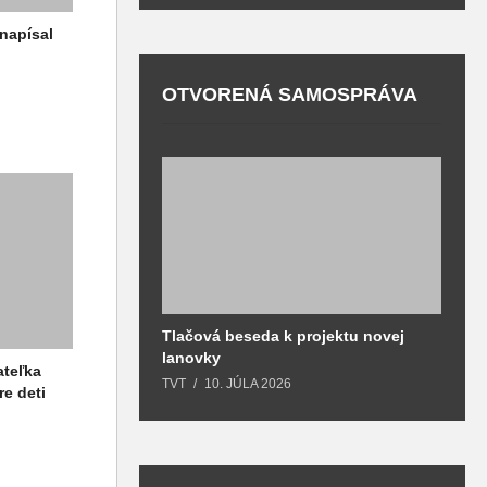
napísal
OTVORENÁ SAMOSPRÁVA
Tlačová beseda k projektu novej
O
lanovky
T
ateľka
TVT
10. JÚLA 2026
re deti