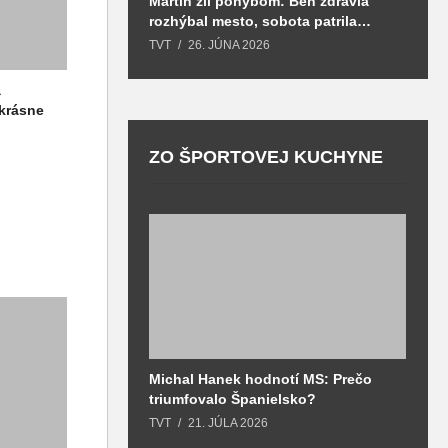
Martin žil pohybom: Beh zdravia
T
rozhýbal mesto, sobota patrila
S
zdraviu a prevencii
TVT
26. JÚNA 2026
T
Live
a
 krásne
ZO ŠPORTOVEJ KUCHYNE
Michal Hanek hodnotí MS: Prečo
S
triumfovalo Španielsko?
2
o
TVT
21. JÚLA 2026
T