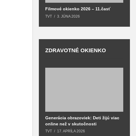
Filmové okienko 2026 – 11.časť
TVT
3. JÚNA 2026
ZDRAVOTNÉ OKIENKO
Generácia obrazoviek: Deti žijú viac
D
online než v skutočnosti
z
h
TVT
17. APRÍLA 2026
T