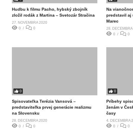
Hudbu k filmu Pacho, hybský zbojník
Na vianočnom
zložil rodák z Martina – Svetozár Stračina
predstavil aj
Marec
27. NOVEMBRA 2020
0
0
28. DECEMBRA
0
0
0
0
Spisovateľka Terézia Vansová –
Príbehy spis
predstaviteľka prvej generácie realizmu
ženám v Česk
na Slovensku
časy
28. DECEMBRA 2020
4. DECEMBRA 
0
0
0
0