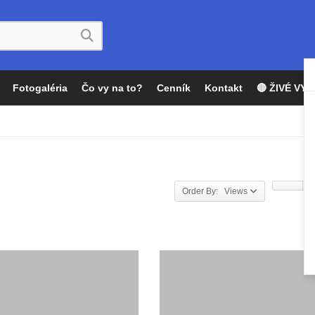
Fotogaléria
Čo vy na to?
Cenník
Kontakt
🔴 ŽIVÉ VYS
Order By: Views