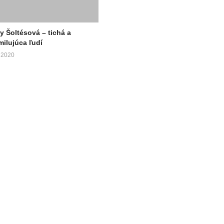
y Šoltésová – tichá a
 milujúca ľudí
 2020