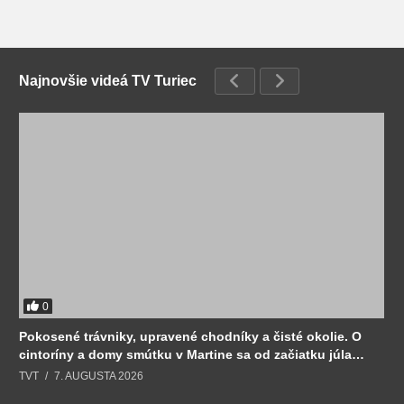
Najnovšie videá TV Turiec
0
Pokosené trávniky, upravené chodníky a čisté okolie. O
cintoríny a domy smútku v Martine sa od začiatku júla
stará Sociálny podnik.
TVT
7. AUGUSTA 2026