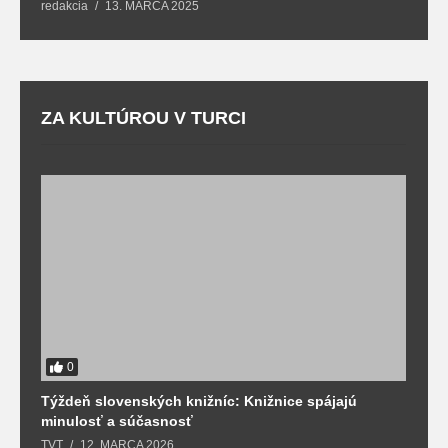
redakcia
13. MARCA 2025
T
ZA KULTÚROU V TURCI
0
Týždeň slovenských knižníc: Knižnice spájajú
J
minulosť a súčasnosť
k
TVT
12. MARCA 2026
T