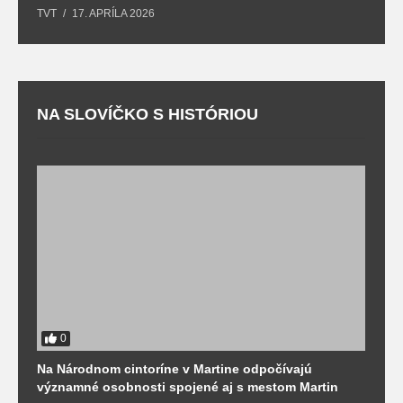
TVT
17. APRÍLA 2026
T
NA SLOVÍČKO S HISTÓRIOU
0
Na Národnom cintoríne v Martine odpočívajú
N
významné osobnosti spojené aj s mestom Martin
R