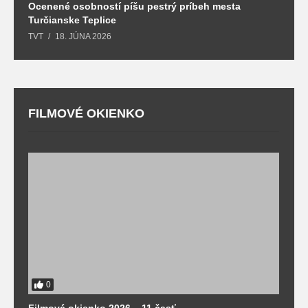
Ocenené osobností píšu pestrý príbeh mesta
B
Turčianske Teplice
n
TVT
18. JÚNA 2026
T
FILMOVÉ OKIENKO
F
T
0
Filmové okienko 2026 – 11.časť