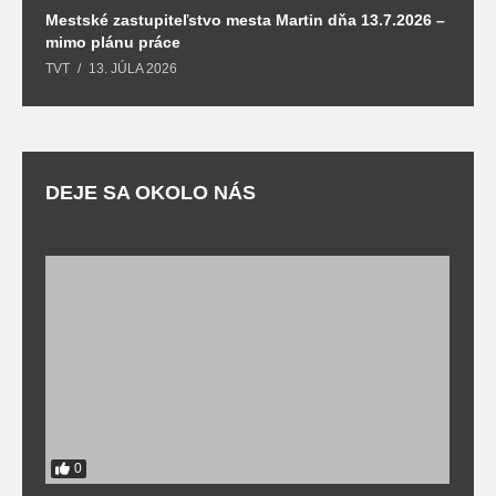
Mestské zastupiteľstvo mesta Martin dňa 13.7.2026 –
M
mimo plánu práce
T
TVT
13. JÚLA 2026
DEJE SA OKOLO NÁS
0