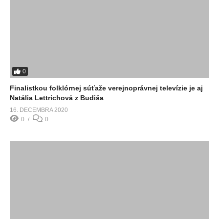
0
Finalistkou folklórnej súťaže verejnoprávnej televízie je aj
Natália Lettrichová z Budiša
16. DECEMBRA 2020
0
0