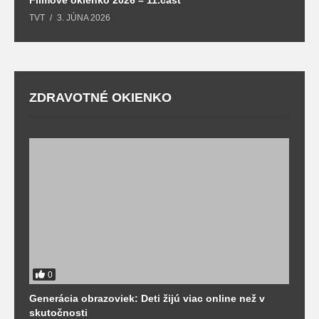
TVT
3. JÚNA 2026
ZDRAVOTNÉ OKIENKO
0
Generácia obrazoviek: Deti žijú viac online než v
D
skutočnosti
s