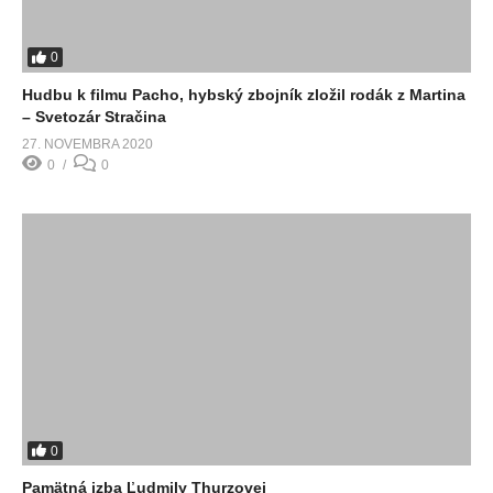
0
Hudbu k filmu Pacho, hybský zbojník zložil rodák z Martina
– Svetozár Stračina
27. NOVEMBRA 2020
0
0
0
Pamätná izba Ľudmily Thurzovej