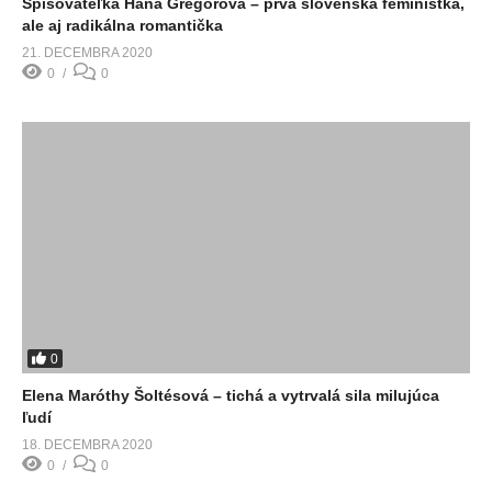
Spisovateľka Hana Gregorová – prvá slovenská feministka,
ale aj radikálna romantička
21. DECEMBRA 2020
0
0
0
Elena Maróthy Šoltésová – tichá a vytrvalá sila milujúca
ľudí
18. DECEMBRA 2020
0
0