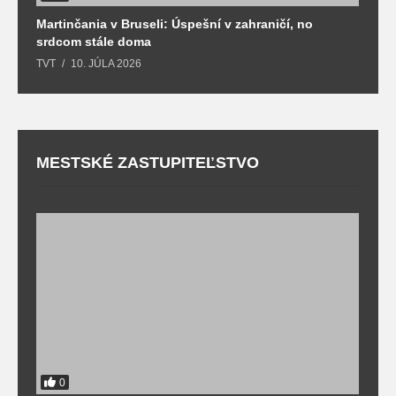
Martinčania v Bruseli: Úspešní v zahraničí, no
D
srdcom stále doma
m
TVT
10. JÚLA 2026
T
MESTSKÉ ZASTUPITEĽSTVO
0