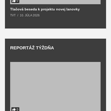
0
Tlačová beseda k projektu novej lanovky
O
TVT
10. JÚLA 2026
T
REPORTÁŽ TÝŽDŇA
0