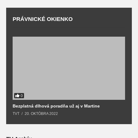
PRÁVNICKÉ OKIENKO
0
Bezplatná dlhová poradňa už aj v Martine
Z
TVT
20. OKTÓBRA 2022
T