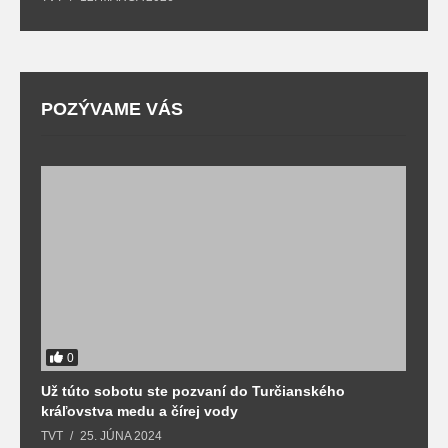
POZÝVAME VÁS
0
Už túto sobotu ste pozvaní do Turčianského
M
kráľovstva medu a čírej vody
o
TVT
25. JÚNA 2024
T