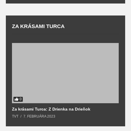
ZA KRÁSAMI TURCA
0
Za krásami Turca: Z Drienka na Drieňok
Z
TVT
7. FEBRUÁRA 2023
T