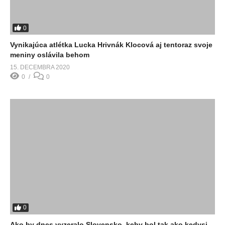
0
Vynikajúca atlétka Lucka Hrivnák Klocová aj tentoraz svoje
meniny oslávila behom
15. DECEMBRA 2020
0
0
0
Ako by dnes vyzeralo Slovensko, keby bol tak ako kedysi