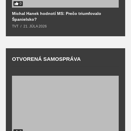
0
Michal Hanek hodnotí MS: Prečo triumfovalo
S
Španielsko?
t
TVT
21. JÚLA 2026
T
OTVORENÁ SAMOSPRÁVA