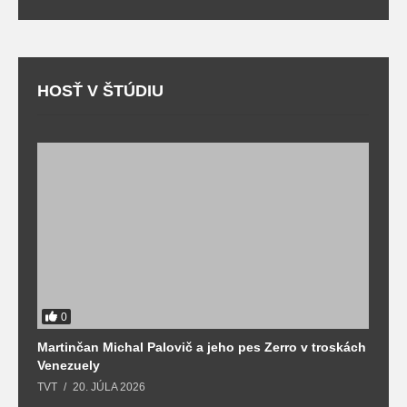
HOSŤ V ŠTÚDIU
0
Martinčan Michal Palovič a jeho pes Zerro v troskách
N
Venezuely
c
TVT
20. JÚLA 2026
re