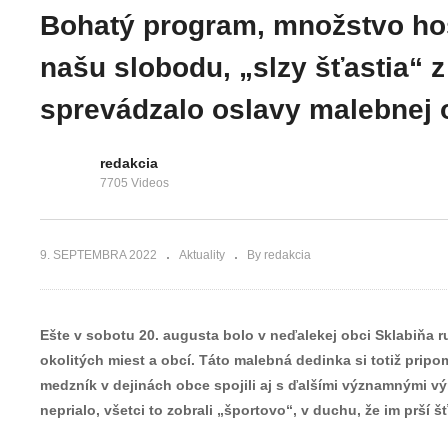
Kamarát pozýva
dofúkanie
Bohatý program, množstvo hos
na Deň
pneumatík, so
otvorených dverí
sadou základn
našu slobodu, „slzy šťastia“ 
do amfika
náradia a pum
sprevádzalo oslavy malebnej 
redakcia
7705 Videos
9. SEPTEMBRA 2022
Aktuality
By redakcia
Ešte v sobotu 20. augusta bolo v neďalekej obci Sklabiňa r
okolitých miest a obcí. Táto malebná dedinka si totiž prip
medzník v dejinách obce spojili aj s ďalšími významnými vý
neprialo, všetci to zobrali „športovo“, v duchu, že im prší šť