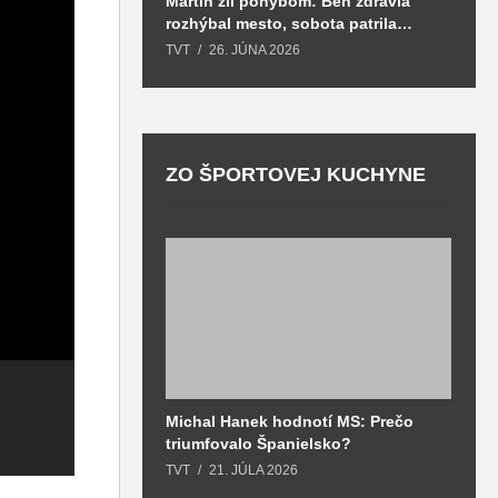
Martin žil pohybom: Beh zdravia
T
rozhýbal mesto, sobota patrila
S
zdraviu a prevencii
TVT
26. JÚNA 2026
T
ZO ŠPORTOVEJ KUCHYNE
Bohatý program,
množstvo hostí,
spomienka na
tých, čo zomreli za
našu slobodu,
Michal Hanek hodnotí MS: Prečo
S
„slzy šťastia“ z
V
triumfovalo Španielsko?
2
Tradičným
neba, dožinkový
p
o
TVT
21. JÚLA 2026
T
podujatím Škola
sprievod. To
h