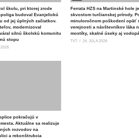
ol školu, pri ktorej zrode
Ferrata HZS na Martinské hole j
Sopoliga budoval Evanjelickú
skvostom turčianskej prírody. P
u od jej úplných začiatkov.
minuloročnom poškodení opäť s
teľov, modernizoval
verejnosti a návštevníkov láka n
tváral silnú školskú komunitu
mostíky, skalné úseky aj vodop
ľnú stopu
TVT
24. JÚLA 2026
 2026
eplice pokračujú v
mesta. Aktuálne sa realizuje
lných rozvodov na
ici a rekonštrukcia