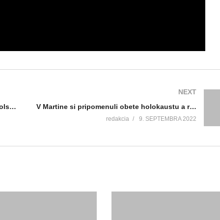
NEXT
Tradičným podujatím Škola volá otvorili školský rok aj v centre voľného času na Ľadovni
V Martine si pripomenuli obete holokaustu a rasového násilia v rámci celoslovenského podujatia
redakcia
9. SEPTEMBRA 2022