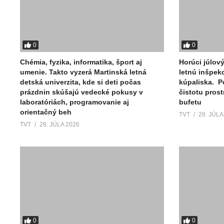
0
0
Chémia, fyzika, informatika, šport aj
Horúci júlov
umenie. Takto vyzerá Martinská letná
letnú inšpek
detská univerzita, kde si deti počas
kúpaliska. P
prázdnin skúšajú vedecké pokusy v
čistotu pros
laboratóriách, programovanie aj
bufetu
orientačný beh
TVT
28. JÚLA
TVT
28. JÚLA 2026
0
0