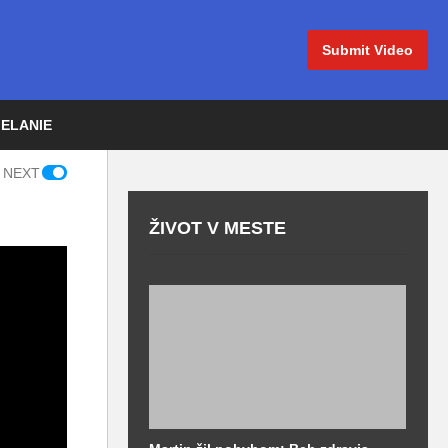
Submit Video
IELANIE
 NEXT
ŽIVOT V MESTE