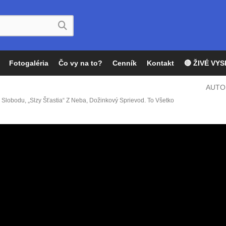
Fotogaléria
Čo vy na to?
Cenník
Kontakt
🔴 ŽIVÉ VYS
AUTO
Slobodu, „slzy Šťastia“ Z Neba, Dožinkový Sprievod. To Všetko