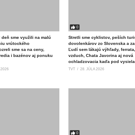
0
ý deň sme využili na malú
Stretli sme cyklistov, peších turi
ciu vrútockého
dovolenkárov zo Slovenska a za
ozreli sme sa na ceny,
Ľudí sem lákajú výhľady, ferrata
tredia i bazénov aj ponuku
vzduch, Chata Javorina aj nová
ochladzovacia kaďa pod vysiel
 2026
TVT
28. JÚLA 2026
0