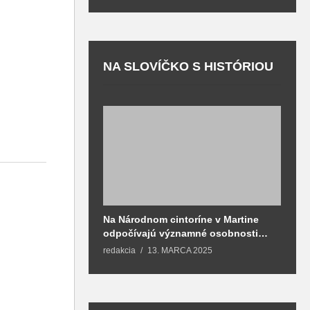
NA SLOVÍČKO S HISTÓRIOU
Na Národnom cintoríne v Martine
N
odpočívajú významné osobnosti
F
spojené aj s mestom Martin
redakcia
13. MARCA 2025
T