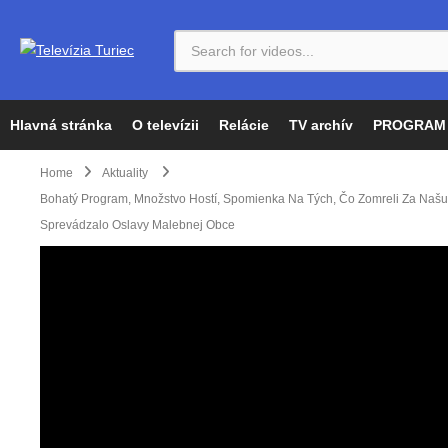
Hlavná stránka
O televízii
Relácie
TV archív
PROGRAM
Home
Aktuality
Bohatý Program, Množstvo Hostí, Spomienka Na Tých, Čo Zomreli Za Našu 
Sprevádzalo Oslavy Malebnej Obce