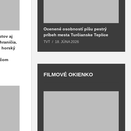
Ocenené osobností píšu pestrý
B
príbeh mesta Turčianske Teplice
l
stov aj
o
hraničia.
TVT
18. JÚNA 2026
T
, horský
ačom
FILMOVÉ OKIENKO
F
T