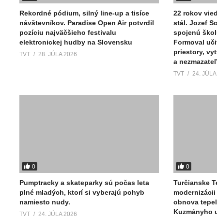
Rekordné pódium, silný line-up a tisíce
22 rokov vied
návštevníkov. Paradise Open Air potvrdil
stál. Jozef 
pozíciu najväčšieho festivalu
spojenú škol
elektronickej hudby na Slovensku
Formoval uči
priestory, vy
TVT
28. JÚLA 2026
a nezmazate
TVT
24. JÚLA
0
0
Pumptracky a skateparky sú počas leta
Turčianske T
plné mladých, ktorí si vyberajú pohyb
modernizácii 
namiesto nudy.
obnova tepe
Kuzmányho ul
TVT
24. JÚLA 2026