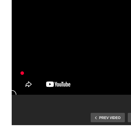
Športpark už
Celé leto sa
disponuje aj
sťahovali, aby
výbornou
nový školský rok
pomôckou na
PREV VIDEO
otvorili v nových
drobný servis
priestoroch. CVČ
bicykla či