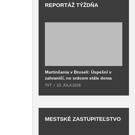
REPORTÁŽ TÝŽDŇA
Martinčania v Bruseli: Úspešní v
D
zahraničí, no srdcom stále doma
H
k
TVT
10. JÚLA 2026
T
MESTSKÉ ZASTUPITEĽSTVO