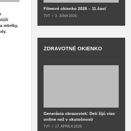
e
Filmové okienko 2026 – 11.časť
o
TVT
3. JÚNA 2026
lúži
a rebríky,
ády.
ZDRAVOTNÉ OKIENKO
Generácia obrazoviek: Deti žijú viac
D
online než v skutočnosti
z
h
TVT
17. APRÍLA 2026
T