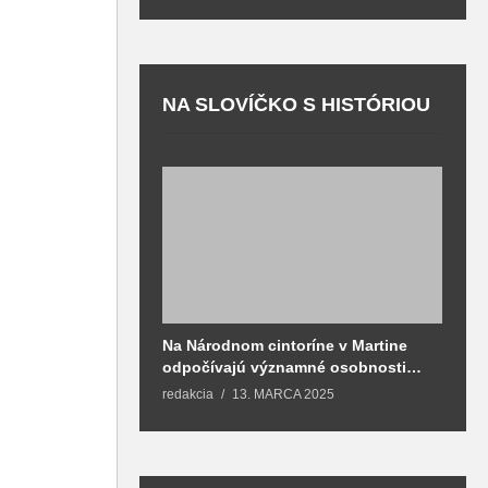
NA SLOVÍČKO S HISTÓRIOU
Na Národnom cintoríne v Martine
N
odpočívajú významné osobnosti
F
spojené aj s mestom Martin
redakcia
13. MARCA 2025
T