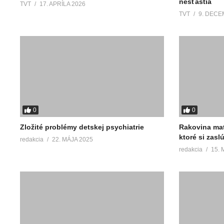
nešťastia
TVT
17. APRÍLA 2026
TVT
9. DECE
0
0
Zložité problémy detskej psychiatrie
Rakovina mat
ktoré si zasl
redakcia
22. MÁJA 2025
redakcia
15. 