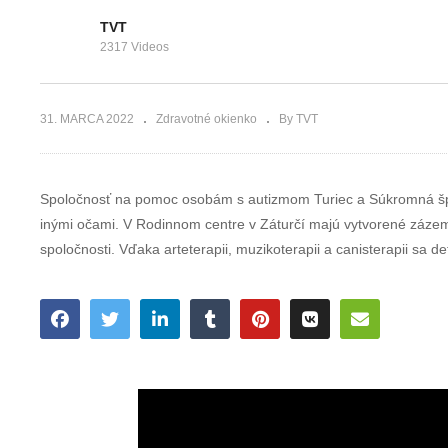
bojíme
moderných
očkovania?
technológií
TVT
2317 Videos
31. MARCA 2022
Zdravotné okienko
By TVT
Spoločnosť na pomoc osobám s autizmom Turiec a Súkromná špec
inými očami. V Rodinnom centre v Záturčí majú vytvorené zázem
spoločnosti. Vďaka arteterapii, muzikoterapii a canisterapii sa d