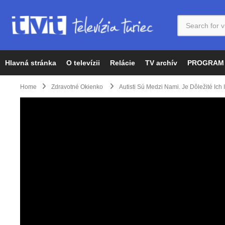
Hlavná stránka
O televízii
Relácie
TV archív
PROGRAM
Home
Zdravotné Okienko
Autisti Sú Medzi Nami. Je Dôležité Ich