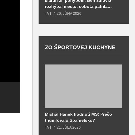
Martin žil pohybom: Beh zdravia
T
rozhýbal mesto, sobota patrila
S
zdraviu a prevencii
TVT
26. JÚNA 2026
T
ZO ŠPORTOVEJ KUCHYNE
Onkologickým
Michal Hanek hodnotí MS: Prečo
S
pacientom
N
triumfovalo Španielsko?
2
nepomôže naša
Autisti sú medzi
n
o
TVT
21. JÚLA 2026
T
ľútosť. Potrebujú
nami. Je dôležité
p