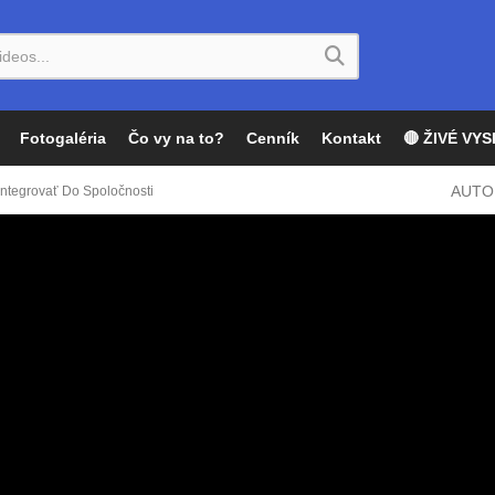
Fotogaléria
Čo vy na to?
Cenník
Kontakt
🔴 ŽIVÉ VYS
AUTO
 Integrovať Do Spoločnosti