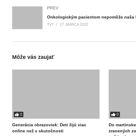
PREV
TVT
17. MARCA 2022
Môže vás zaujať
0
0
Generácia obrazoviek: Deti žijú viac
Do martinske
online než v skutočnosti
zranených z