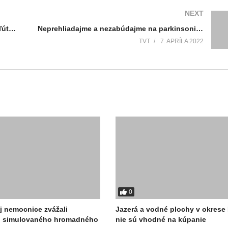
NEXT
Onkologickým pacientom nepomôže naša ľútosť. Potrebujú skôr naštartovať, aby mohli bojovať
Neprehliadajme a nezabúdajme na parkinsonikov, potrebujú našu pomoc
TVT
7. APRÍLA 2022
0
j nemocnice zvážali
Jazerá a vodné plochy v okrese 
o simulovaného hromadného
nie sú vhodné na kúpanie