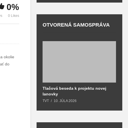
skôr naštartovať,
ich integrovať do
p
0%
aby mohli bojovať
spoločnosti
ws
0 Likes
OTVORENÁ SAMOSPRÁVA
a okolie
ať do
Tlačová beseda k projektu novej
O
lanovky
T
TVT
10. JÚLA 2026