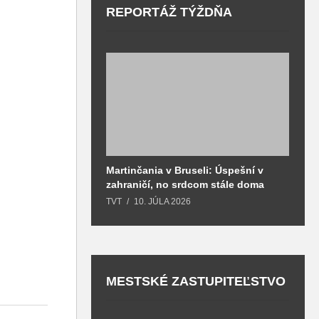
REPORTÁŽ TÝŽDŇA
Martinčania v Bruseli: Úspešní v
D
zahraničí, no srdcom stále doma
H
k
TVT
10. JÚLA 2026
T
MESTSKÉ ZASTUPITEĽSTVO