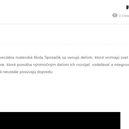
aj z pohodlia
všetko, čo o ňom
domova
potrebujete vedieť
0 Vie
iálna materská škola Sposáčik sa venujú deťom, ktoré vnímajú svet 
ie, ktoré pomáha výnimočným deťom ich rozvíjať, vzdelávať a integrov
eti neustále posúvajú dopredu.