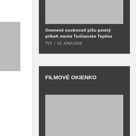
Ocenené osobností píšu pestrý
B
príbeh mesta Turčianske Teplice
l
o
TVT
18. JÚNA 2026
T
FILMOVÉ OKIENKO
F
T