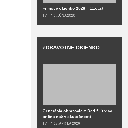
Filmové okienko 2026 – 11.časť
TVT
3. JÚNA 2026
ZDRAVOTNÉ OKIENKO
Generácia obrazoviek: Deti žijú viac
D
online než v skutočnosti
z
h
TVT
17. APRÍLA 2026
T