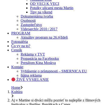
OD VECI K VECI
Potulky ulicami mesta Martin
Tipy na víkend
Dokumentárna tvorba
Osobnosti
Zastupiteľstvo
Videoarchív 2010 / 2017
PROGRAM
Aktuálny program na 26.týždeň
Fotogaléria
Čo vy na to?
Cenník
Reklama v TVT
Propagácia na Facebooku
Prenájom Kina Moskva
Kontakt
Vyhlásenie o prístupnosti – SMERNICA EU
štátna reklama
ŽIVÉ VYSIELANIE
Home
Kultúra
Aj v Martine si diváci môžu pozrieť to najlepšie z filmových
festivalov v Berlíne, Benátkach a Canes