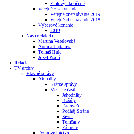
Zmluvy ukončené
Verejné obstarávanie
Verejné obstarávanie 2019
Verejné obstarávanie 2018
Výberové konanie
2019
Naša redakcia
Martina Veselovská
Andrea Liptaiová
Tomáš Hulej
Jozef Pisoň
Relácie
TV archív
Hlavné správy
Aktuality
Krátke správy
Mestské časti
Jahodníky
Košúty
Ľadoveň
Podháj-Stráne
Sever
Tomčany
Záturčie
Dobrovoľníctvo