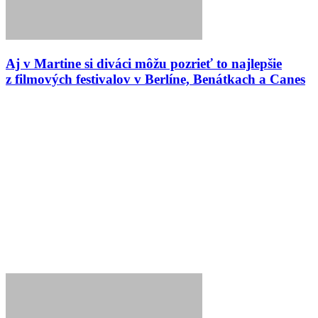
Aj v Martine si diváci môžu pozrieť to najlepšie
z filmových festivalov v Berlíne, Benátkach a Canes