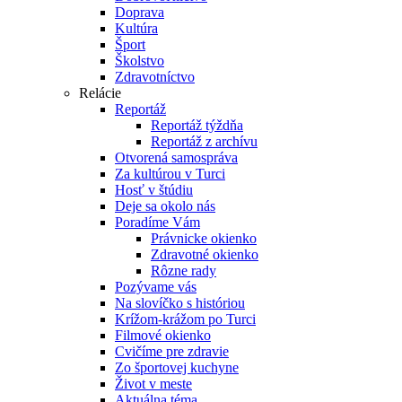
Doprava
Kultúra
Šport
Školstvo
Zdravotníctvo
Relácie
Reportáž
Reportáž týždňa
Reportáž z archívu
Otvorená samospráva
Za kultúrou v Turci
Hosť v štúdiu
Deje sa okolo nás
Poradíme Vám
Právnicke okienko
Zdravotné okienko
Rôzne rady
Pozývame vás
Na slovíčko s históriou
Krížom-krážom po Turci
Filmové okienko
Cvičíme pre zdravie
Zo športovej kuchyne
Život v meste
Aktuálna téma