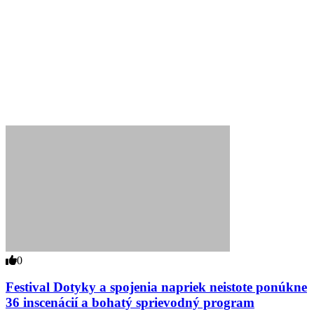
0
Festival Dotyky a spojenia napriek neistote ponúkne
36 inscenácií a bohatý sprievodný program