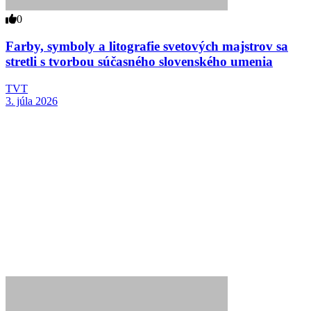
0
Farby, symboly a litografie svetových majstrov sa
stretli s tvorbou súčasného slovenského umenia
TVT
3. júla 2026