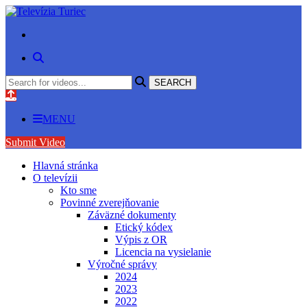
MENU
Submit Video
Hlavná stránka
O televízii
Kto sme
Povinné zverejňovanie
Záväzné dokumenty
Etický kódex
Výpis z OR
Licencia na vysielanie
Výročné správy
2024
2023
2022