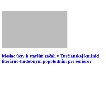
Mesiac úcty k starším začali v Turčianskej knižnici
literárno-hudobným popoludním pre seniorov