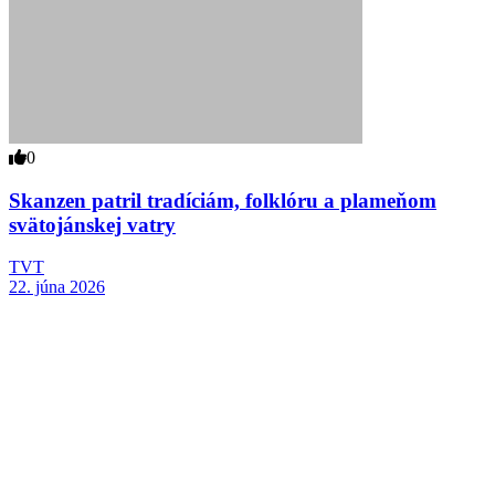
0
Skanzen patril tradíciám, folklóru a plameňom
svätojánskej vatry
TVT
22. júna 2026