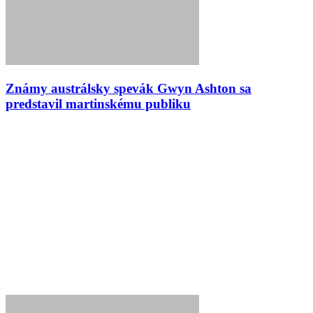
Známy austrálsky spevák Gwyn Ashton sa
predstavil martinskému publiku