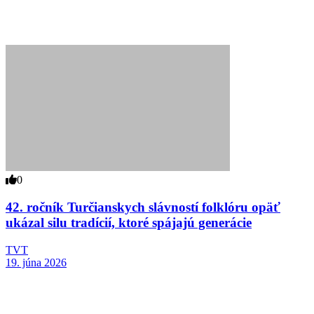
0
42. ročník Turčianskych slávností folklóru opäť
ukázal silu tradícií, ktoré spájajú generácie
TVT
19. júna 2026