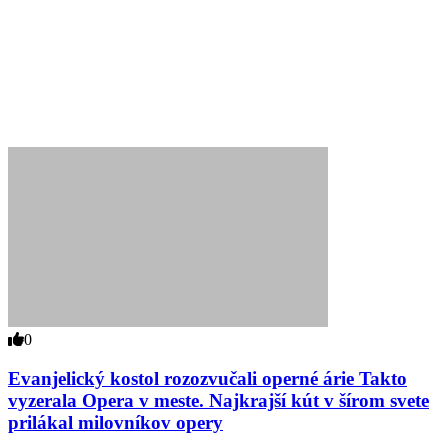
0
Evanjelický kostol rozozvučali operné árie Takto
vyzerala Opera v meste. Najkrajší kút v šírom svete
prilákal milovníkov opery