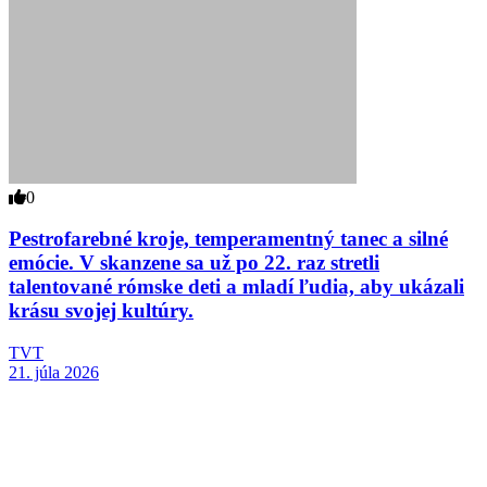
0
Pestrofarebné kroje, temperamentný tanec a silné
emócie. V skanzene sa už po 22. raz stretli
talentované rómske deti a mladí ľudia, aby ukázali
krásu svojej kultúry.
TVT
21. júla 2026