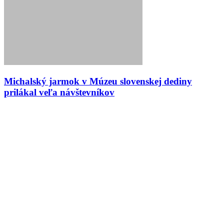
Michalský jarmok v Múzeu slovenskej dediny
prilákal veľa návštevníkov