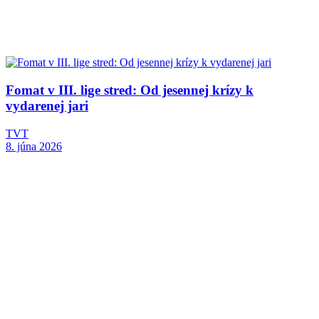
Fomat v III. lige stred: Od jesennej krízy k
vydarenej jari
TVT
8. júna 2026