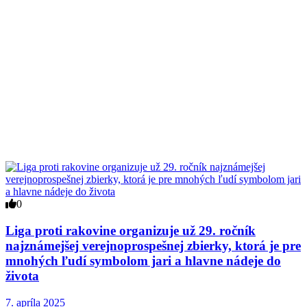
0
Liga proti rakovine organizuje už 29. ročník
najznámejšej verejnoprospešnej zbierky, ktorá je pre
mnohých ľudí symbolom jari a hlavne nádeje do
života
7. apríla 2025