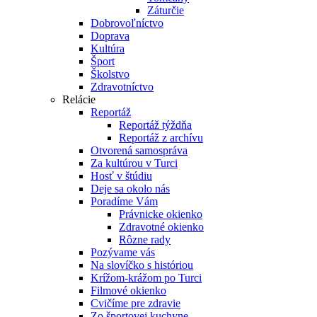
Záturčie
Dobrovoľníctvo
Doprava
Kultúra
Šport
Školstvo
Zdravotníctvo
Relácie
Reportáž
Reportáž týždňa
Reportáž z archívu
Otvorená samospráva
Za kultúrou v Turci
Hosť v štúdiu
Deje sa okolo nás
Poradíme Vám
Právnicke okienko
Zdravotné okienko
Rôzne rady
Pozývame vás
Na slovíčko s históriou
Krížom-krážom po Turci
Filmové okienko
Cvičíme pre zdravie
Zo športovej kuchyne