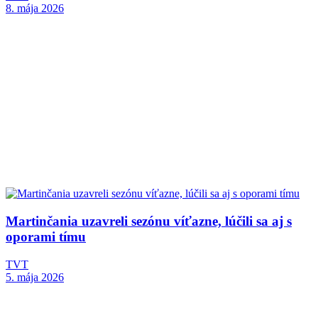
8. mája 2026
Martinčania uzavreli sezónu víťazne, lúčili sa aj s
oporami tímu
TVT
5. mája 2026