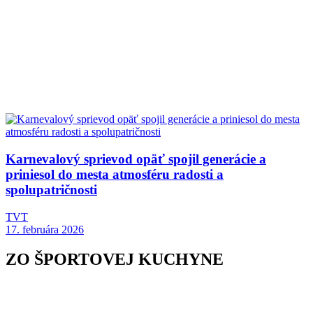
Karnevalový sprievod opäť spojil generácie a
priniesol do mesta atmosféru radosti a
spolupatričnosti
TVT
17. februára 2026
ZO ŠPORTOVEJ KUCHYNE