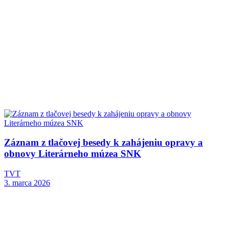
Záznam z tlačovej besedy k zahájeniu opravy a
obnovy Literárneho múzea SNK
TVT
3. marca 2026