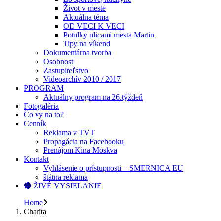
Život v meste
Aktuálna téma
OD VECI K VECI
Potulky ulicami mesta Martin
Tipy na víkend
Dokumentárna tvorba
Osobnosti
Zastupiteľstvo
Videoarchív 2010 / 2017
PROGRAM
Aktuálny program na 26.týždeň
Fotogaléria
Čo vy na to?
Cenník
Reklama v TVT
Propagácia na Facebooku
Prenájom Kina Moskva
Kontakt
Vyhlásenie o prístupnosti – SMERNICA EU
štátna reklama
🔴 ŽIVÉ VYSIELANIE
Home
Charita