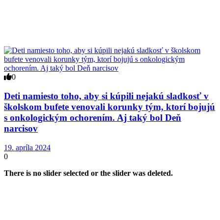
0
Deti namiesto toho, aby si kúpili nejakú sladkosť v
školskom bufete venovali korunky tým, ktorí bojujú
s onkologickým ochorením. Aj taký bol Deň
narcisov
19. apríla 2024
0
There is no slider selected or the slider was deleted.