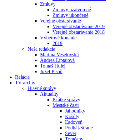
Zmluvy
Zmluvy uzatvorené
Zmluvy ukončené
Verejné obstarávanie
Verejné obstarávanie 2019
Verejné obstarávanie 2018
Výberové konanie
2019
Naša redakcia
Martina Veselovská
Andrea Liptaiová
Tomáš Hulej
Jozef Pisoň
Relácie
TV archív
Hlavné správy
Aktuality
Krátke správy
Mestské časti
Jahodníky
Košúty
Ľadoveň
Podháj-Stráne
Sever
Tomčany