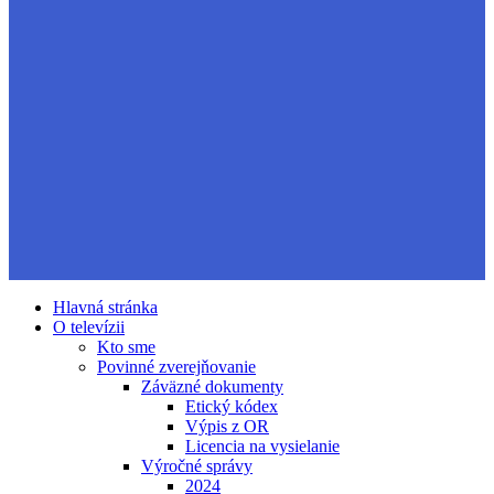
Hlavná stránka
O televízii
Kto sme
Povinné zverejňovanie
Záväzné dokumenty
Etický kódex
Výpis z OR
Licencia na vysielanie
Výročné správy
2024