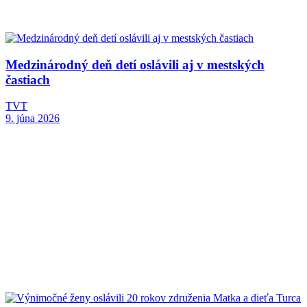
Medzinárodný deň detí oslávili aj v mestských
častiach
TVT
9. júna 2026