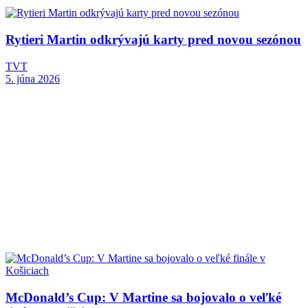
Rytieri Martin odkrývajú karty pred novou sezónou
TVT
5. júna 2026
McDonald’s Cup: V Martine sa bojovalo o veľké